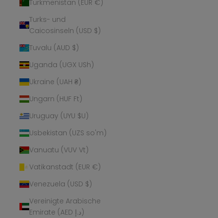
Turkmenistan (EUR €)
Turks- und
Caicosinseln (USD $)
Tuvalu (AUD $)
Uganda (UGX USh)
Ukraine (UAH ₴)
Ungarn (HUF Ft)
Uruguay (UYU $U)
Usbekistan (UZS so'm)
Vanuatu (VUV Vt)
Vatikanstadt (EUR €)
Venezuela (USD $)
Vereinigte Arabische
Emirate (AED د.إ)