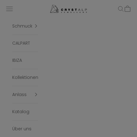
Zum Inhalt springen
crystalpjewelry
Menü
Suchen
Ware
Schmuck
CALPART
IBIZA
Kollektionen
Anlass
Katalog
Über uns