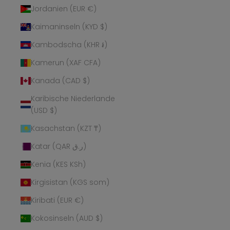
Jordanien (EUR €)
Kaimaninseln (KYD $)
Kambodscha (KHR ៛)
Kamerun (XAF CFA)
Kanada (CAD $)
Karibische Niederlande
(USD $)
Kasachstan (KZT ₸)
Katar (QAR ر.ق)
Kenia (KES KSh)
Kirgisistan (KGS som)
Kiribati (EUR €)
Kokosinseln (AUD $)