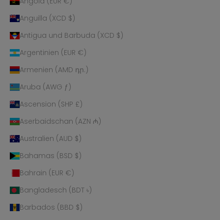
Angola (EUR €)
Anguilla (XCD $)
Antigua und Barbuda (XCD $)
Argentinien (EUR €)
Armenien (AMD դր.)
Aruba (AWG ƒ)
Ascension (SHP £)
Aserbaidschan (AZN ₼)
Australien (AUD $)
Bahamas (BSD $)
Bahrain (EUR €)
Bangladesch (BDT ৳)
Barbados (BBD $)