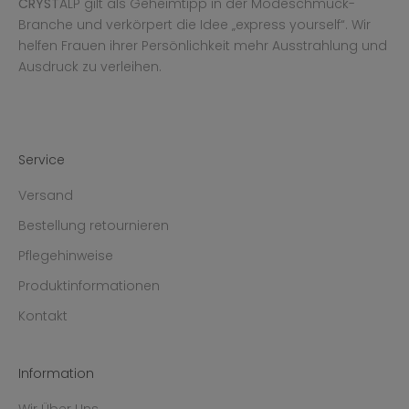
CRYST
ALP gilt als Geheimtipp in der Modeschmuck-
Branche und verkörpert die Idee „express yourself“. Wir
helfen Frauen ihrer Persönlichkeit mehr Ausstrahlung und
Ausdruck zu verleihen.
Service
Versand
Bestellung retournieren
Pflegehinweise
Produktinformationen
Kontakt
Information
Wir Über Uns