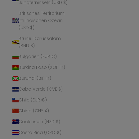
Jungferninseln (USD $)
Britisches Territorium
im Indischen Ozean
(USD $)
Brunei Darussalam
(BND $)
Bulgarien (EUR €)
Burkina Faso (XOF Fr)
Burundi (BIF Fr)
Cabo Verde (CVE $)
Chile (EUR €)
China (CNY ¥)
Cookinseln (NZD $)
Costa Rica (CRC ₡)