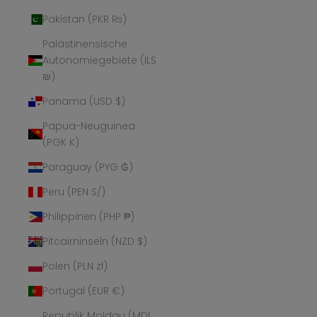
Pakistan (PKR ₨)
Palästinensische
Autonomiegebiete (ILS
₪)
Panama (USD $)
Papua-Neuguinea
(PGK K)
Paraguay (PYG ₲)
Peru (PEN S/)
Philippinen (PHP ₱)
Pitcairninseln (NZD $)
Polen (PLN zł)
Portugal (EUR €)
Republik Moldau (MDL