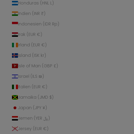
Honduras (HNL L)
Indien (INR ₹)
Indonesien (IDR Rp)
Irak (EUR €)
Irland (EUR €)
Island (ISK kr)
Isle of Man (GBP £)
Israel (ILS ₪)
Italien (EUR €)
Jamaika (JMD $)
Japan (JPY ¥)
Jemen (YER ﷼)
Jersey (EUR €)