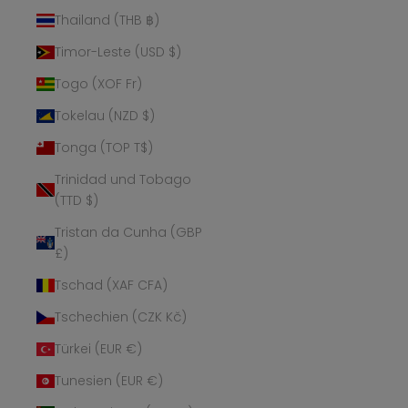
Thailand (THB ฿)
Timor-Leste (USD $)
Togo (XOF Fr)
Tokelau (NZD $)
Tonga (TOP T$)
Trinidad und Tobago
(TTD $)
Tristan da Cunha (GBP
£)
Tschad (XAF CFA)
Tschechien (CZK Kč)
Türkei (EUR €)
Tunesien (EUR €)