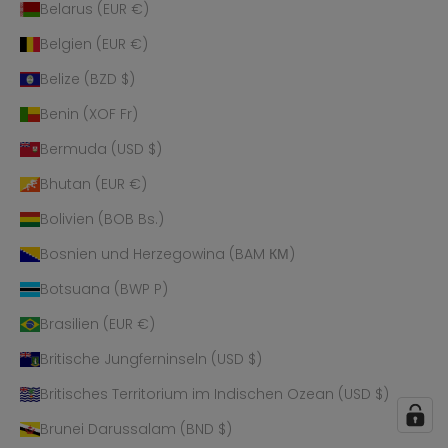
Belarus (EUR €)
Belgien (EUR €)
Belize (BZD $)
Benin (XOF Fr)
Bermuda (USD $)
Bhutan (EUR €)
Bolivien (BOB Bs.)
Bosnien und Herzegowina (BAM КМ)
Botsuana (BWP P)
Brasilien (EUR €)
Britische Jungferninseln (USD $)
Britisches Territorium im Indischen Ozean (USD $)
Brunei Darussalam (BND $)