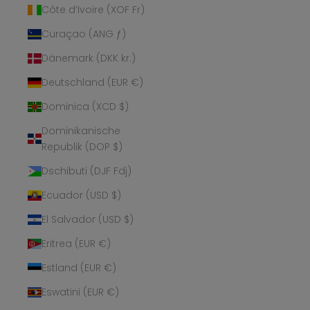
Côte d’Ivoire (XOF Fr)
Curaçao (ANG ƒ)
Dänemark (DKK kr.)
Deutschland (EUR €)
Dominica (XCD $)
Dominikanische
Republik (DOP $)
Dschibuti (DJF Fdj)
Ecuador (USD $)
El Salvador (USD $)
Eritrea (EUR €)
Estland (EUR €)
Eswatini (EUR €)