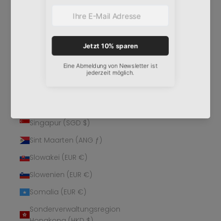
Schweden (SEK kr)
Schweiz (CHF CHF)
Senegal (XOF Fr)
Serbien (RSD РСД)
Seychellen (EUR €)
Sierra Leone (SLL Le)
Simbabwe (USD $)
Singapur (SGD $)
Sint Maarten (ANG ƒ)
Slowakei (EUR €)
Slowenien (EUR €)
Somalia (EUR €)
Sonderverwaltungsregion
Hongkong (HKD $)