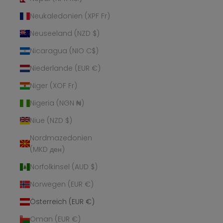
Neukaledonien (XPF Fr)
Neuseeland (NZD $)
Nicaragua (NIO C$)
Niederlande (EUR €)
Niger (XOF Fr)
Nigeria (NGN ₦)
Niue (NZD $)
Nordmazedonien
(MKD ден)
Norfolkinsel (AUD $)
Norwegen (EUR €)
Österreich (EUR €)
Oman (EUR €)