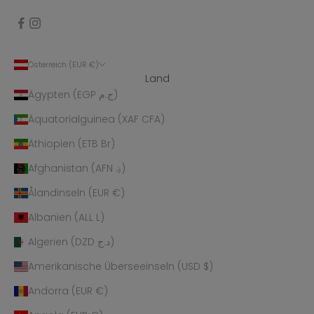
Österreich (EUR €)
Land
Ägypten (EGP ج.م)
Äquatorialguinea (XAF CFA)
Äthiopien (ETB Br)
Afghanistan (AFN ؋)
Ålandinseln (EUR €)
Albanien (ALL L)
Algerien (DZD د.ج)
Amerikanische Überseeinseln (USD $)
Andorra (EUR €)