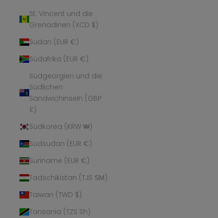
St. Vincent und die
Grenadinen (XCD $)
Sudan (EUR €)
Südafrika (EUR €)
Südgeorgien und die
Südlichen
Sandwichinseln (GBP
£)
Südkorea (KRW ₩)
Südsudan (EUR €)
Suriname (EUR €)
Tadschikistan (TJS ЅМ)
Taiwan (TWD $)
Tansania (TZS Sh)