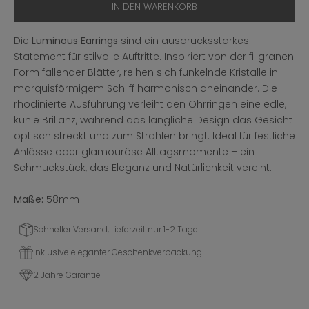
IN DEN WARENKORB
Die
Luminous Earrings
sind ein ausdrucksstarkes
Statement für stilvolle Auftritte. Inspiriert von der filigranen
Form fallender Blätter, reihen sich funkelnde Kristalle in
marquisförmigem Schliff harmonisch aneinander. Die
rhodinierte Ausführung verleiht den Ohrringen eine edle,
kühle Brillanz, während das längliche Design das Gesicht
optisch streckt und zum Strahlen bringt. Ideal für festliche
Anlässe oder glamouröse Alltagsmomente – ein
Schmuckstück, das Eleganz und Natürlichkeit vereint.
Maße:
58mm
Schneller Versand, Lieferzeit nur 1-2 Tage
Inklusive eleganter Geschenkverpackung
2 Jahre Garantie