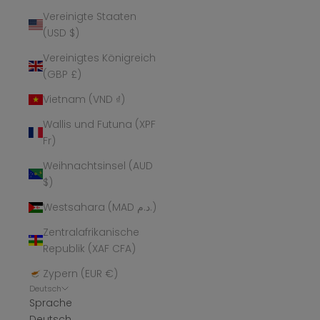
Vereinigte Staaten
(USD $)
Vereinigtes Königreich
(GBP £)
Vietnam (VND ₫)
Wallis und Futuna (XPF
Fr)
Weihnachtsinsel (AUD
$)
Westsahara (MAD د.م.)
Zentralafrikanische
Republik (XAF CFA)
Zypern (EUR €)
Deutsch
Sprache
Deutsch