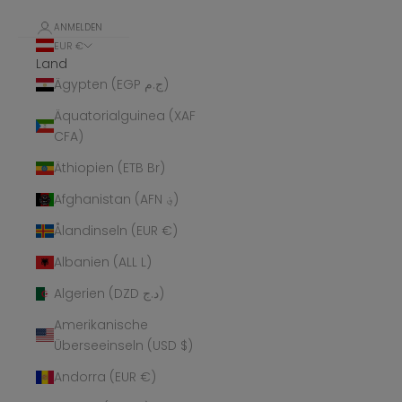
ANMELDEN
EUR €
Land
Ägypten (EGP ج.م)
Äquatorialguinea (XAF
CFA)
Äthiopien (ETB Br)
Afghanistan (AFN ؋)
Ålandinseln (EUR €)
Albanien (ALL L)
Algerien (DZD د.ج)
Amerikanische
Überseeinseln (USD $)
Andorra (EUR €)