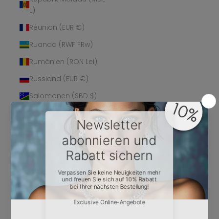
L)
Réunion (EUR €)
Ruanda (RWF FRw)
Rumänien (RON Lei)
Russland (EUR €)
Salomonen (SBD $)
Sambia (EUR €)
Samoa (WST T)
San Marino (EUR €)
São Tomé und
Príncipe (STD Db)
Saudi-Arabien (SAR
ر.س)