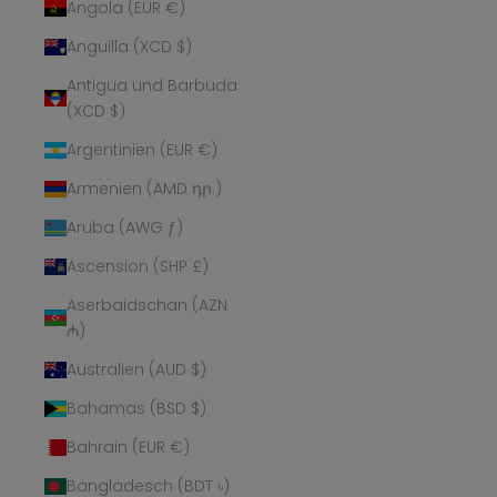
Angola (EUR €)
Anguilla (XCD $)
Antigua und Barbuda
(XCD $)
Argentinien (EUR €)
Armenien (AMD դր.)
Aruba (AWG ƒ)
Ascension (SHP £)
Aserbaidschan (AZN
₼)
Australien (AUD $)
Bahamas (BSD $)
Bahrain (EUR €)
Bangladesch (BDT ৳)