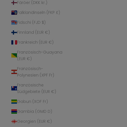
Färöer (DKK kr.)
Falklandinseln (FKP £)
Fidschi (FJD $)
Finnland (EUR €)
Frankreich (EUR €)
Französisch-Guayana
(EUR €)
Französisch-
Polynesien (XPF Fr)
Französische
Südgebiete (EUR €)
Gabun (XOF Fr)
Gambia (GMD D)
Georgien (EUR €)