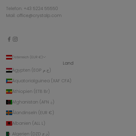
Telefon: +43 5224 55550
Mail: office@crystalp.com
Österreich (EUR €)
Land
Ägypten (EGP ج.م)
Äquatorialguinea (XAF CFA)
Äthiopien (ETB Br)
Afghanistan (AFN ؋)
Ålandinseln (EUR €)
Albanien (ALL L)
Algerien (DZD د.ج)