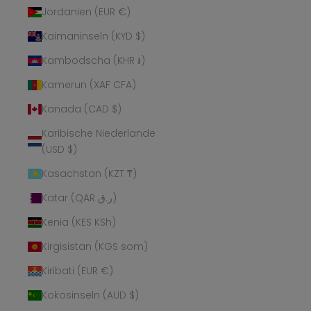
Jordanien (EUR €)
Kaimaninseln (KYD $)
Kambodscha (KHR ៛)
Kamerun (XAF CFA)
Kanada (CAD $)
Karibische Niederlande
(USD $)
Kasachstan (KZT ₸)
Katar (QAR ر.ق)
Kenia (KES KSh)
Kirgisistan (KGS som)
Kiribati (EUR €)
Kokosinseln (AUD $)