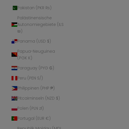
Pakistan (PKR ₨)
Palästinensische
Autonomiegebiete (ILS
₪)
Panama (USD $)
Papua-Neuguinea
(PGK K)
Paraguay (PYG ₲)
Peru (PEN S/)
Philippinen (PHP ₱)
Pitcairninseln (NZD $)
Polen (PLN zł)
Portugal (EUR €)
Republik Moldau (MDL