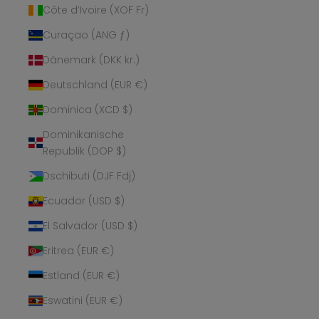
Côte d’Ivoire (XOF Fr)
Curaçao (ANG ƒ)
Dänemark (DKK kr.)
Deutschland (EUR €)
Dominica (XCD $)
Dominikanische
Republik (DOP $)
Dschibuti (DJF Fdj)
Ecuador (USD $)
El Salvador (USD $)
Eritrea (EUR €)
Estland (EUR €)
Eswatini (EUR €)