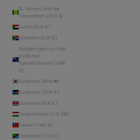
St. Vincent und die
Grenadinen (XCD $)
Sudan (EUR €)
Südafrika (EUR €)
Südgeorgien und die
Südlichen
Sandwichinseln (GBP
£)
Südkorea (KRW ₩)
Südsudan (EUR €)
Suriname (EUR €)
Tadschikistan (TJS ЅМ)
Taiwan (TWD $)
Tansania (TZS Sh)