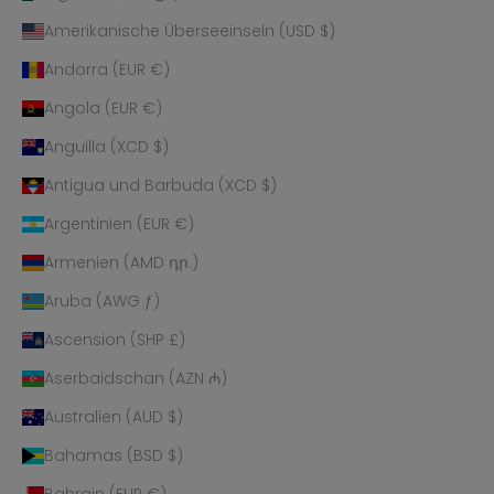
Amerikanische Überseeinseln (USD $)
Andorra (EUR €)
Angola (EUR €)
Anguilla (XCD $)
Antigua und Barbuda (XCD $)
Argentinien (EUR €)
Armenien (AMD դր.)
Aruba (AWG ƒ)
Ascension (SHP £)
Aserbaidschan (AZN ₼)
Australien (AUD $)
Bahamas (BSD $)