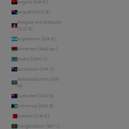
Angola (EUR €)
Anguilla (XCD $)
Antigua und Barbuda
(XCD $)
Argentinien (EUR €)
Armenien (AMD դր.)
Aruba (AWG ƒ)
Ascension (SHP £)
Aserbaidschan (AZN
₼)
Australien (AUD $)
Bahamas (BSD $)
Bahrain (EUR €)
Bangladesch (BDT ৳)