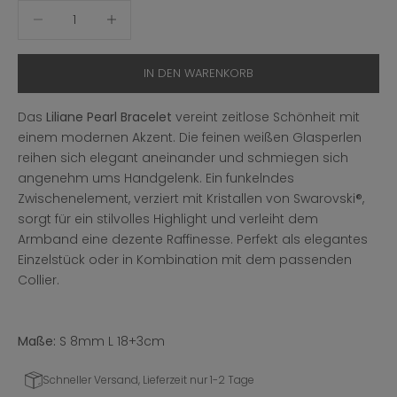
Anzahl verringern
Anzahl erhöhen
IN DEN WARENKORB
Das
Liliane Pearl Bracelet
vereint zeitlose Schönheit mit
einem modernen Akzent. Die feinen weißen Glasperlen
reihen sich elegant aneinander und schmiegen sich
angenehm ums Handgelenk. Ein funkelndes
Zwischenelement, verziert mit Kristallen von Swarovski®,
sorgt für ein stilvolles Highlight und verleiht dem
Armband eine dezente Raffinesse. Perfekt als elegantes
Einzelstück oder in Kombination mit dem passenden
Collier.
Maße:
S 8mm L 18+3cm
Schneller Versand, Lieferzeit nur 1-2 Tage