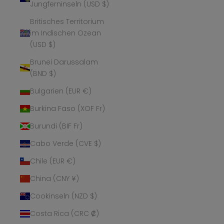
Jungferninseln (USD $)
Britisches Territorium
im Indischen Ozean
(USD $)
Brunei Darussalam
(BND $)
Bulgarien (EUR €)
Burkina Faso (XOF Fr)
Burundi (BIF Fr)
Cabo Verde (CVE $)
Chile (EUR €)
China (CNY ¥)
Cookinseln (NZD $)
Costa Rica (CRC ₡)