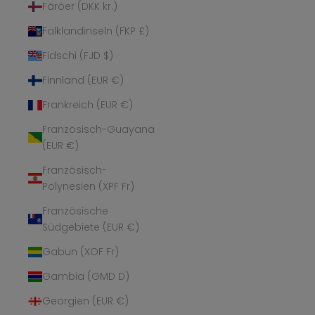
Färöer (DKK kr.)
Falklandinseln (FKP £)
Fidschi (FJD $)
Finnland (EUR €)
Frankreich (EUR €)
Französisch-Guayana
(EUR €)
Französisch-
Polynesien (XPF Fr)
Französische
Südgebiete (EUR €)
Gabun (XOF Fr)
Gambia (GMD D)
Georgien (EUR €)