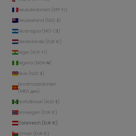
Neukaledonien (XPF Fr)
Neuseeland (NZD $)
Nicaragua (NIO C$)
Niederlande (EUR €)
Niger (XOF Fr)
Nigeria (NGN ₦)
Niue (NZD $)
Nordmazedonien
(MKD ден)
Norfolkinsel (AUD $)
Norwegen (EUR €)
Österreich (EUR €)
Oman (EUR €)