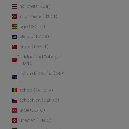
Thailand (THB ฿)
Timor-Leste (USD $)
Togo (XOF Fr)
Tokelau (NZD $)
Tonga (TOP T$)
Trinidad und Tobago
(TTD $)
Tristan da Cunha (GBP
£)
Tschad (XAF CFA)
Tschechien (CZK Kč)
Türkei (EUR €)
Tunesien (EUR €)