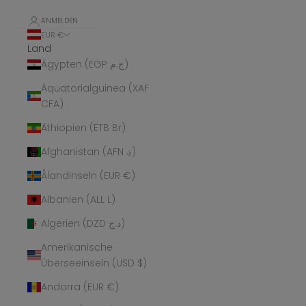
ANMELDEN
EUR €
Land
Ägypten (EGP ج.م)
Äquatorialguinea (XAF
CFA)
Äthiopien (ETB Br)
Afghanistan (AFN ؋)
Ålandinseln (EUR €)
Albanien (ALL L)
Algerien (DZD د.ج)
Amerikanische
Überseeinseln (USD $)
Andorra (EUR €)