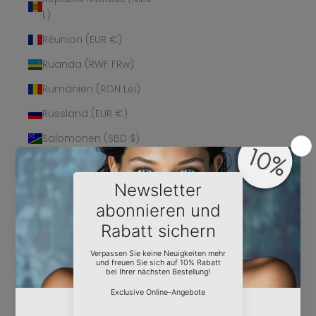
L)
Réunion (EUR €)
Ruanda (RWF FRw)
Rumänien (RON Lei)
Russland (EUR €)
Salomonen (SBD $)
Sambia (EUR €)
Samoa (WST T)
San Marino (EUR €)
São Tomé und
Príncipe (STD Db)
Saudi-Arabien (SAR
ر.س)