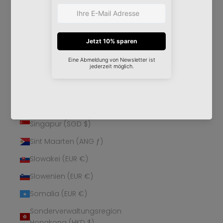
Schweden (SEK kr)
Schweiz (CHF CHF)
Senegal (XOF Fr)
Serbien (RSD РСД)
Seychellen (EUR €)
Sierra Leone (SLL Le)
Simbabwe (USD $)
Singapur (SGD $)
Sint Maarten (ANG ƒ)
Slowakei (EUR €)
Slowenien (EUR €)
Somalia (EUR €)
Sonderverwaltungsregion
Hongkong (HKD $)