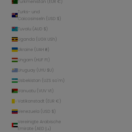
Turkmenistan (EUR €)
Turks- und
Caicosinseln (USD $)
Tuvalu (AUD $)
Uganda (UGX USh)
Ukraine (UAH ₴)
Ungarn (HUF Ft)
Uruguay (UYU $U)
Usbekistan (UZS so'm)
Vanuatu (VUV Vt)
Vatikanstadt (EUR €)
Venezuela (USD $)
Vereinigte Arabische
Emirate (AED د.إ)