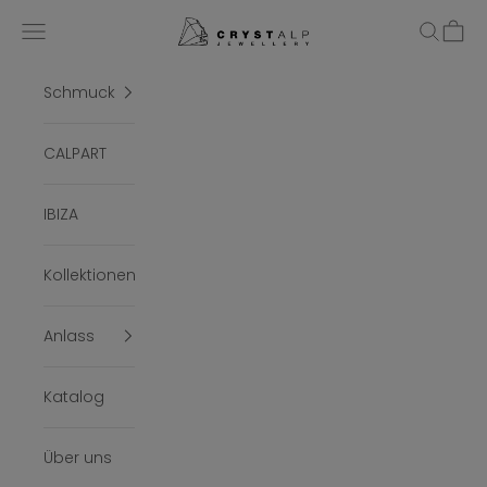
Zum Inhalt springen
crystalpjewelry
Menü
Suchen
Ware
Schmuck
CALPART
IBIZA
Kollektionen
Anlass
Katalog
Über uns