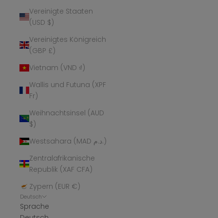
Vereinigte Staaten
(USD $)
Vereinigtes Königreich
(GBP £)
Vietnam (VND ₫)
Wallis und Futuna (XPF
Fr)
Weihnachtsinsel (AUD
$)
Westsahara (MAD د.م.)
Zentralafrikanische
Republik (XAF CFA)
Zypern (EUR €)
Deutsch
Sprache
Deutsch