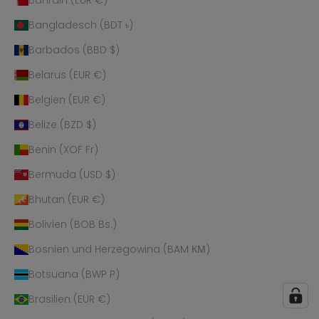
Bahrain (EUR €)
Bangladesch (BDT ৳)
Barbados (BBD $)
Belarus (EUR €)
Belgien (EUR €)
Belize (BZD $)
Benin (XOF Fr)
Bermuda (USD $)
Bhutan (EUR €)
Bolivien (BOB Bs.)
Bosnien und Herzegowina (BAM КМ)
Botsuana (BWP P)
Brasilien (EUR €)