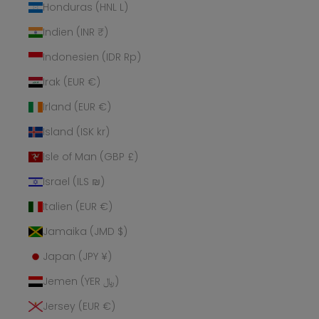
Honduras (HNL L)
Indien (INR ₹)
Indonesien (IDR Rp)
Irak (EUR €)
Irland (EUR €)
Island (ISK kr)
Isle of Man (GBP £)
Israel (ILS ₪)
Italien (EUR €)
Jamaika (JMD $)
Japan (JPY ¥)
Jemen (YER ﷼)
Jersey (EUR €)