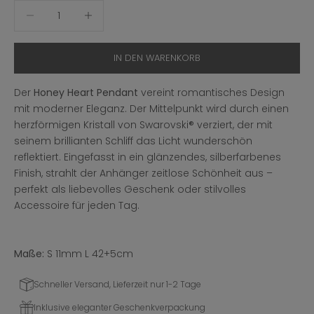
Anzahl verringern
Anzahl erhöhen
IN DEN WARENKORB
Der
Honey Heart Pendant
vereint romantisches Design
mit moderner Eleganz. Der Mittelpunkt wird durch einen
herzförmigen Kristall von
Swarovski
® verziert
, der mit
seinem brillianten Schliff das Licht wunderschön
reflektiert. Eingefasst in ein glänzendes, silberfarbenes
Finish, strahlt der Anhänger zeitlose Schönheit aus –
perfekt als liebevolles Geschenk oder stilvolles
Accessoire für jeden Tag.
Maße:
S 11mm L 42+5cm
Schneller Versand, Lieferzeit nur 1-2 Tage
Inklusive eleganter Geschenkverpackung