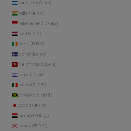
Honduras (HNL L)
Indien (INR ₹)
Indonesien (IDR Rp)
Irak (EUR €)
Irland (EUR €)
Island (ISK kr)
Isle of Man (GBP £)
Israel (ILS ₪)
Italien (EUR €)
Jamaika (JMD $)
Japan (JPY ¥)
Jemen (YER ﷼)
Jersey (EUR €)