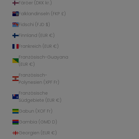
Färöer (DKK kr.)
Falklandinseln (FKP £)
Fidschi (FJD $)
Finnland (EUR €)
Frankreich (EUR €)
Französisch-Guayana
(EUR €)
Französisch-
Polynesien (XPF Fr)
Französische
Südgebiete (EUR €)
Gabun (XOF Fr)
Gambia (GMD D)
Georgien (EUR €)