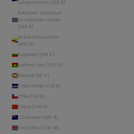
Jungferninseln (USD $)
Britisches Territorium
im Indischen Ozean
(USD $)
Brunei Darussalam
(BND $)
Bulgarien (EUR €)
Burkina Faso (XOF Fr)
Burundi (BIF Fr)
Cabo Verde (CVE $)
Chile (EUR €)
China (CNY ¥)
Cookinseln (NZD $)
Costa Rica (CRC ₡)