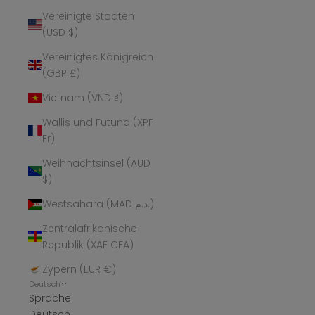
Vereinigte Staaten
(USD $)
Vereinigtes Königreich
(GBP £)
Vietnam (VND ₫)
Wallis und Futuna (XPF
Fr)
Weihnachtsinsel (AUD
$)
Westsahara (MAD د.م.)
Zentralafrikanische
Republik (XAF CFA)
Zypern (EUR €)
Deutsch
Sprache
Deutsch