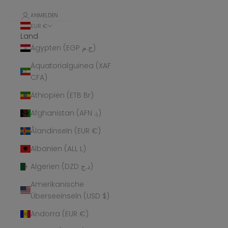
ANMELDEN
EUR €
Land
Ägypten (EGP ج.م)
Äquatorialguinea (XAF
CFA)
Äthiopien (ETB Br)
Afghanistan (AFN ؋)
Ålandinseln (EUR €)
Albanien (ALL L)
Algerien (DZD د.ج)
Amerikanische
Überseeinseln (USD $)
Andorra (EUR €)