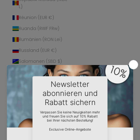
L)
Réunion (EUR €)
Ruanda (RWF FRw)
Rumänien (RON Lei)
Russland (EUR €)
Salomonen (SBD $)
Sambia (EUR €)
Samoa (WST T)
San Marino (EUR €)
São Tomé und
Príncipe (STD Db)
Saudi-Arabien (SAR
ر.س)