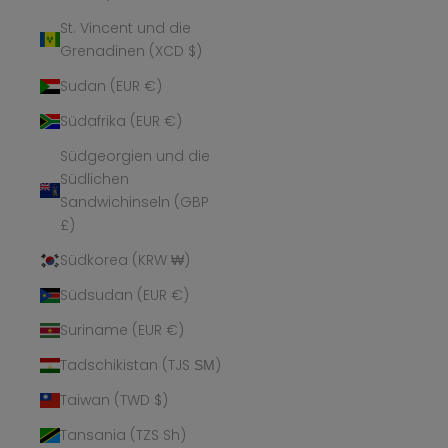
St. Vincent und die
Grenadinen (XCD $)
Sudan (EUR €)
Südafrika (EUR €)
Südgeorgien und die
Südlichen
Sandwichinseln (GBP
£)
Südkorea (KRW ₩)
Südsudan (EUR €)
Suriname (EUR €)
Tadschikistan (TJS ЅМ)
Taiwan (TWD $)
Tansania (TZS Sh)