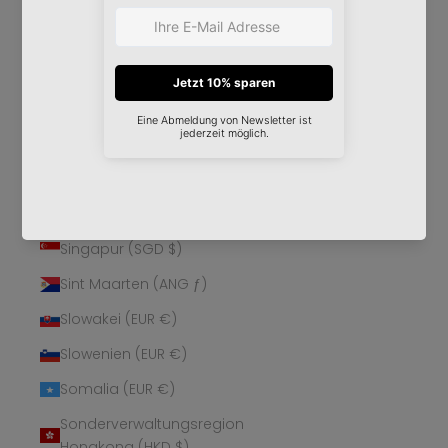
Schweden (SEK kr)
Schweiz (CHF CHF)
Senegal (XOF Fr)
Serbien (RSD РСД)
Seychellen (EUR €)
Sierra Leone (SLL Le)
Simbabwe (USD $)
Singapur (SGD $)
Sint Maarten (ANG ƒ)
Slowakei (EUR €)
Slowenien (EUR €)
Somalia (EUR €)
Sonderverwaltungsregion
Hongkong (HKD $)