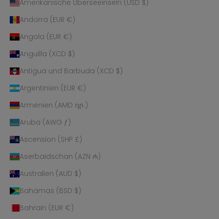
Amerikanische Überseeinseln (USD $)
Andorra (EUR €)
Angola (EUR €)
Anguilla (XCD $)
Antigua und Barbuda (XCD $)
Argentinien (EUR €)
Armenien (AMD դր.)
Aruba (AWG ƒ)
Ascension (SHP £)
Aserbaidschan (AZN ₼)
Australien (AUD $)
Bahamas (BSD $)
Bahrain (EUR €)