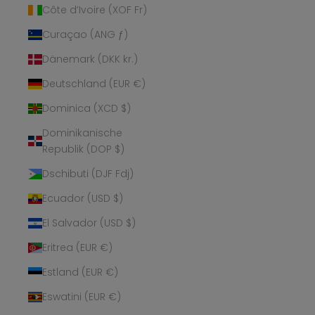
Côte d’Ivoire (XOF Fr)
Curaçao (ANG ƒ)
Dänemark (DKK kr.)
Deutschland (EUR €)
Dominica (XCD $)
Dominikanische
Republik (DOP $)
Dschibuti (DJF Fdj)
Ecuador (USD $)
El Salvador (USD $)
Eritrea (EUR €)
Estland (EUR €)
Eswatini (EUR €)