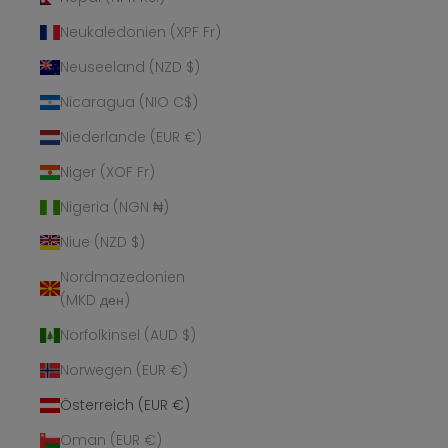
Neukaledonien (XPF Fr)
Neuseeland (NZD $)
Nicaragua (NIO C$)
Niederlande (EUR €)
Niger (XOF Fr)
Nigeria (NGN ₦)
Niue (NZD $)
Nordmazedonien
(MKD ден)
Norfolkinsel (AUD $)
Norwegen (EUR €)
Österreich (EUR €)
Oman (EUR €)