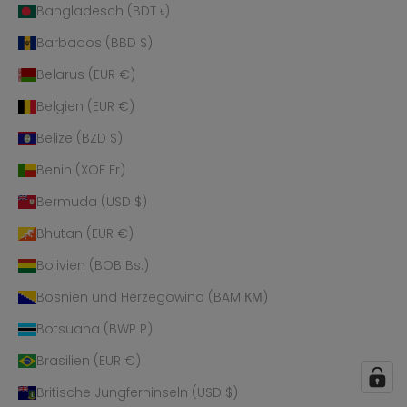
Bangladesch (BDT ৳)
Barbados (BBD $)
Belarus (EUR €)
Belgien (EUR €)
Belize (BZD $)
Benin (XOF Fr)
Bermuda (USD $)
Bhutan (EUR €)
Bolivien (BOB Bs.)
Bosnien und Herzegowina (BAM КМ)
Botsuana (BWP P)
Brasilien (EUR €)
Britische Jungferninseln (USD $)