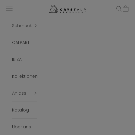
Zum Inhalt springen
crystalpjewelry
Menü
Suchen
Ware
Schmuck
CALPART
IBIZA
Kollektionen
Anlass
Katalog
Über uns