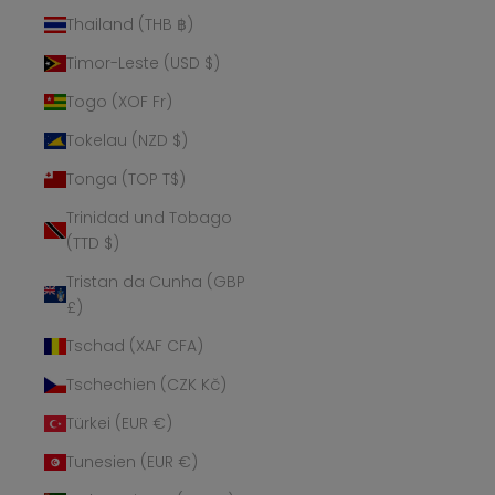
Thailand (THB ฿)
Timor-Leste (USD $)
Togo (XOF Fr)
Tokelau (NZD $)
Tonga (TOP T$)
Trinidad und Tobago
(TTD $)
Tristan da Cunha (GBP
£)
Tschad (XAF CFA)
Tschechien (CZK Kč)
Türkei (EUR €)
Tunesien (EUR €)