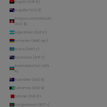
Angola (EUR €)
Anguilla (XCD $)
Antigua und Barbuda
(XCD $)
Argentinien (EUR €)
Armenien (AMD դր.)
Aruba (AWG ƒ)
Ascension (SHP £)
Aserbaidschan (AZN
₼)
Australien (AUD $)
Bahamas (BSD $)
Bahrain (EUR €)
Bangladesch (BDT ৳)