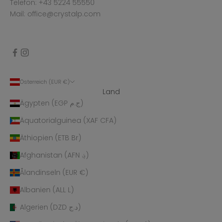
Telefon: +43 5224 55550
Mail: office@crystalp.com
Österreich (EUR €)
Land
Ägypten (EGP ج.م)
Äquatorialguinea (XAF CFA)
Äthiopien (ETB Br)
Afghanistan (AFN ؋)
Ålandinseln (EUR €)
Albanien (ALL L)
Algerien (DZD د.ج)