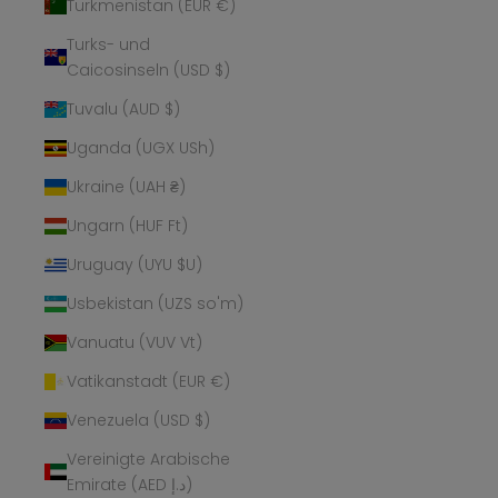
Turkmenistan (EUR €)
Turks- und
Caicosinseln (USD $)
Tuvalu (AUD $)
Uganda (UGX USh)
Ukraine (UAH ₴)
Ungarn (HUF Ft)
Uruguay (UYU $U)
Usbekistan (UZS so'm)
Vanuatu (VUV Vt)
Vatikanstadt (EUR €)
Venezuela (USD $)
Vereinigte Arabische
Emirate (AED د.إ)