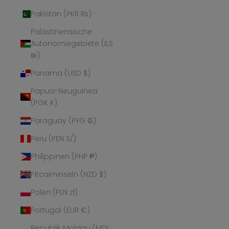
Pakistan (PKR ₨)
Palästinensische
Autonomiegebiete (ILS
₪)
Panama (USD $)
Papua-Neuguinea
(PGK K)
Paraguay (PYG ₲)
Peru (PEN S/)
Philippinen (PHP ₱)
Pitcairninseln (NZD $)
Polen (PLN zł)
Portugal (EUR €)
Republik Moldau (MDL