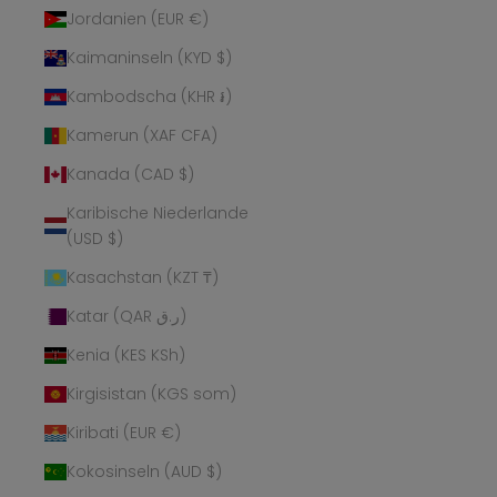
Jordanien (EUR €)
Kaimaninseln (KYD $)
Kambodscha (KHR ៛)
Kamerun (XAF CFA)
Kanada (CAD $)
Karibische Niederlande
(USD $)
Kasachstan (KZT ₸)
Katar (QAR ر.ق)
Kenia (KES KSh)
Kirgisistan (KGS som)
Kiribati (EUR €)
Kokosinseln (AUD $)