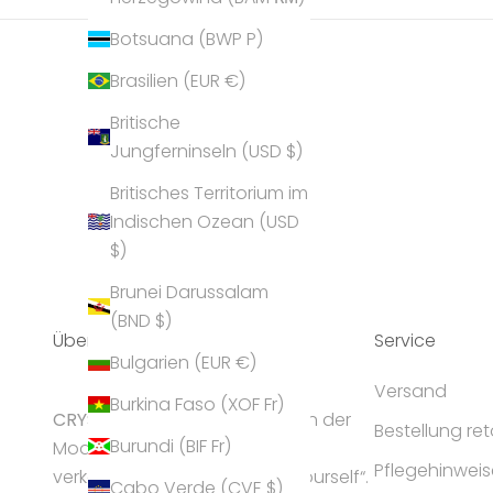
Botsuana (BWP P)
Brasilien (EUR €)
Britische
Jungferninseln (USD $)
Britisches Territorium im
Indischen Ozean (USD
$)
Brunei Darussalam
(BND $)
Über Uns
Service
Bulgarien (EUR €)
Versand
Burkina Faso (XOF Fr)
CRYST
ALP gilt als Geheimtipp in der
Bestellung re
Burundi (BIF Fr)
Modeschmuck-Branche und
Pflegehinweis
verkörpert die Idee „express yourself“.
Cabo Verde (CVE $)