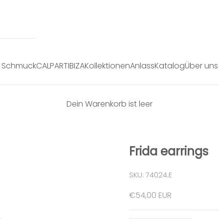
Schmuck
CALPART
IBIZA
Kollektionen
Anlass
Katalog
Über uns
Dein Warenkorb ist leer
Frida earrings
SKU: 74024.E
Angebot
€54,00 EUR