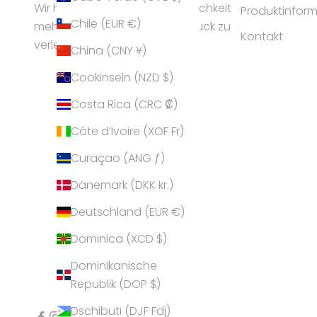
Wir helfen Frauen ihrer Persönlichkeit
Produktinfor
Chile (EUR €)
mehr Ausstrahlung und Ausdruck zu
Kontakt
verleihen.
China (CNY ¥)
Cookinseln (NZD $)
Costa Rica (CRC ₡)
Côte d’Ivoire (XOF Fr)
Curaçao (ANG ƒ)
Dänemark (DKK kr.)
Deutschland (EUR €)
Dominica (XCD $)
Dominikanische
Republik (DOP $)
Dschibuti (DJF Fdj)