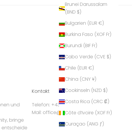
Brunei Darussalam
(BND $)
Bulgarien (EUR €)
Burkina Faso (XOF Fr)
Burundi (BIF Fr)
Cabo Verde (CVE $)
Chile (EUR €)
China (CNY ¥)
Cookinseln (NZD $)
Kontakt
Costa Rica (CRC ₡)
ionen und
Telefon: +43 5224 55550
Mail: office@crystalp.com
Côte d’Ivoire (XOF Fr)
ty, bringe
Curaçao (ANG ƒ)
d entscheide