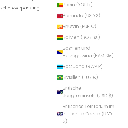
Benin (XOF Fr)
Geschenkverpackung
Bermuda (USD $)
Bhutan (EUR €)
Bolivien (BOB Bs.)
Bosnien und
Herzegowina (BAM КМ)
Botsuana (BWP P)
Brasilien (EUR €)
Britische
Jungferninseln (USD $)
Britisches Territorium im
Indischen Ozean (USD
$)