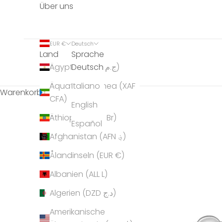
Über uns
EUR €
Deutsch
Land
Sprache
Deutsch
Ägypten (EGP ج.م)
Äquatorialguinea (XAF
Italiano
Warenkorb
CFA)
English
Äthiopien (ETB Br)
Español
Afghanistan (AFN ؋)
Ålandinseln (EUR €)
Albanien (ALL L)
Algerien (DZD د.ج)
Amerikanische