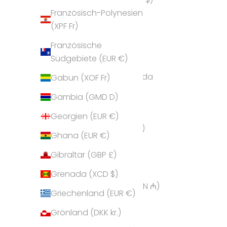
Französisch-Polynesien
Andorra (EUR €)
(XPF Fr)
Angola (EUR €)
Französische
Anguilla (XCD $)
Südgebiete (EUR €)
Antigua und Barbuda
Gabun (XOF Fr)
(XCD $)
Gambia (GMD D)
Argentinien (EUR €)
Georgien (EUR €)
Armenien (AMD դր.)
Ghana (EUR €)
Aruba (AWG ƒ)
Gibraltar (GBP £)
Ascension (SHP £)
Grenada (XCD $)
Aserbaidschan (AZN ₼)
Griechenland (EUR €)
Australien (AUD $)
Grönland (DKK kr.)
Bahamas (BSD $)