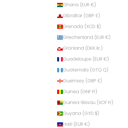
Ghana (EUR €)
Gibraltar (GBP £)
Grenada (XCD $)
Griechenland (EUR €)
Grönland (DKK kr.)
Guadeloupe (EUR €)
Guatemala (GTQ Q)
Guernsey (GBP £)
Guinea (GNF Fr)
Guinea-Bissau (XOF Fr)
Guyana (GYD $)
Haiti (EUR €)