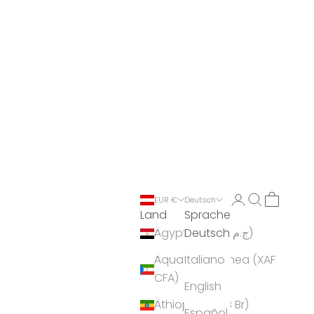
Anmelden
Suchen
Warenko
EUR €
Deutsch
Land
Sprache
Deutsch
Ägypten (EGP ج.م)
Äquatorialguinea (XAF
Italiano
CFA)
English
Äthiopien (ETB Br)
Español