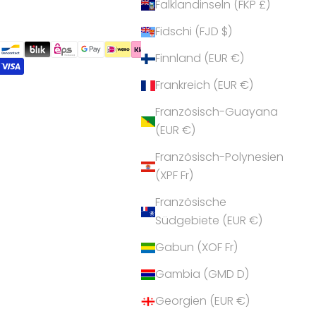
Falklandinseln (FKP £)
Fidschi (FJD $)
Finnland (EUR €)
Frankreich (EUR €)
Französisch-Guayana
(EUR €)
Französisch-Polynesien
(XPF Fr)
Französische
Südgebiete (EUR €)
Gabun (XOF Fr)
Gambia (GMD D)
Georgien (EUR €)