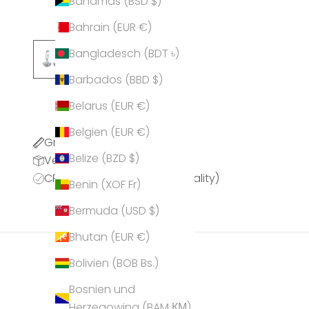
Bahamas (BSD $)
Bahrain (EUR €)
Bangladesch (BDT ৳)
Barbados (BBD $)
Belarus (EUR €)
Belgien (EUR €)
Größentabelle
Belize (BZD $)
Versandinformationen
CPQ (CRYSTALP Premium Quality)
Benin (XOF Fr)
Bermuda (USD $)
Bhutan (EUR €)
Bolivien (BOB Bs.)
Bosnien und
Herzegowina (BAM КМ)