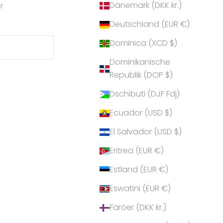
Dänemark (DKK kr.)
r
Deutschland (EUR €)
Dominica (XCD $)
Dominikanische
Republik (DOP $)
Dschibuti (DJF Fdj)
Ecuador (USD $)
El Salvador (USD $)
Eritrea (EUR €)
Estland (EUR €)
Eswatini (EUR €)
Färöer (DKK kr.)