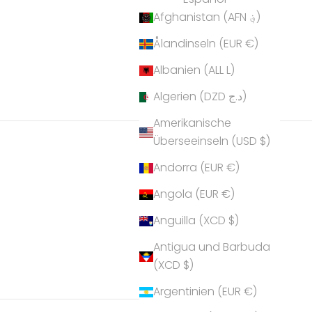
Afghanistan (AFN ؋)
Ålandinseln (EUR €)
Albanien (ALL L)
Algerien (DZD د.ج)
Amerikanische
Überseeinseln (USD $)
Andorra (EUR €)
Angola (EUR €)
Anguilla (XCD $)
Antigua und Barbuda
(XCD $)
Argentinien (EUR €)