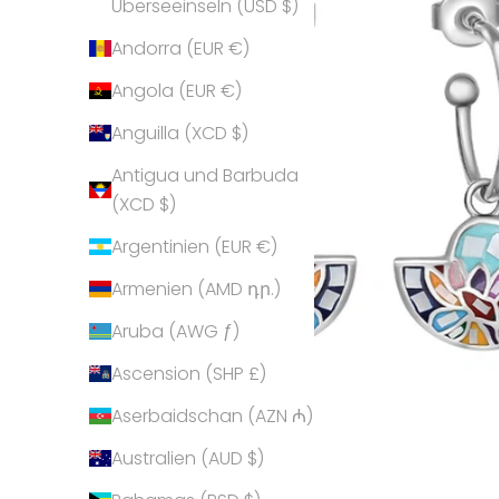
Überseeinseln (USD $)
Andorra (EUR €)
Angola (EUR €)
Anguilla (XCD $)
Antigua und Barbuda
(XCD $)
Argentinien (EUR €)
Armenien (AMD դր.)
Aruba (AWG ƒ)
Ascension (SHP £)
Aserbaidschan (AZN ₼)
Australien (AUD $)