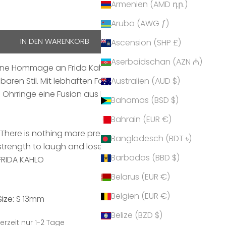
Armenien (AMD դր.)
hen
Aruba (AWG ƒ)
IN DEN WARENKORB
Ascension (SHP £)
Aserbaidschan (AZN ₼)
 eine Hommage an Frida Kahlos kraftvolle Symbolik
aren Stil. Mit lebhaften Farben und kunstvollen
Australien (AUD $)
 Ohrringe eine Fusion aus künstlerischer Freiheit und
Bahamas (BSD $)
Bahrain (EUR €)
“There is nothing more precious than laughter– it is
Bangladesch (BDT ৳)
strength to laugh and lose oneself, to be light.”
Barbados (BBD $)
FRIDA KAHLO
Belarus (EUR €)
Belgien (EUR €)
Size:
S 13mm
Belize (BZD $)
erzeit nur 1-2 Tage