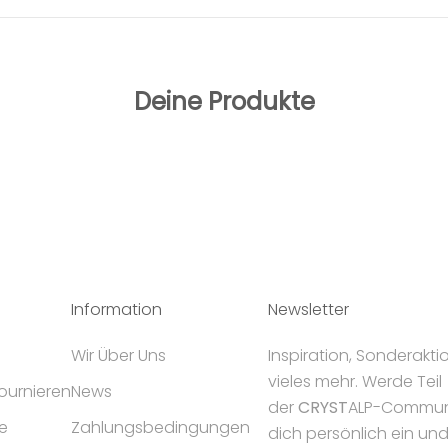
Deine Produkte
Information
Newsletter
Wir Über Uns
Inspiration, Sonderakt
vieles mehr. Werde Teil
tournieren
News
der
CRYST
ALP-Communi
e
Zahlungsbedingungen
dich persönlich ein un