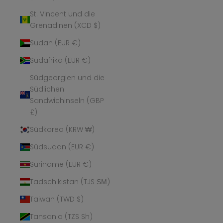
St. Vincent und die
Grenadinen (XCD $)
Sudan (EUR €)
Südafrika (EUR €)
Südgeorgien und die
Südlichen
Sandwichinseln (GBP
£)
Südkorea (KRW ₩)
Südsudan (EUR €)
Suriname (EUR €)
Tadschikistan (TJS ЅМ)
Taiwan (TWD $)
Tansania (TZS Sh)