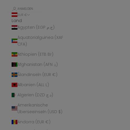
ANMELDEN
EUR €
Land
Ägypten (EGP ج.م)
Äquatorialguinea (XAF
CFA)
Äthiopien (ETB Br)
Afghanistan (AFN ؋)
Ålandinseln (EUR €)
Albanien (ALL L)
Algerien (DZD د.ج)
Amerikanische
Überseeinseln (USD $)
Andorra (EUR €)