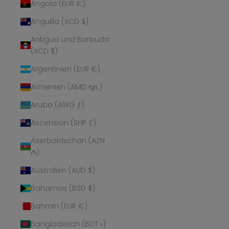
Angola (EUR €)
Anguilla (XCD $)
Antigua und Barbuda
(XCD $)
Argentinien (EUR €)
Armenien (AMD դր.)
Aruba (AWG ƒ)
Ascension (SHP £)
Aserbaidschan (AZN
₼)
Australien (AUD $)
Bahamas (BSD $)
Bahrain (EUR €)
Bangladesch (BDT ৳)