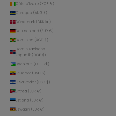
Côte d’Ivoire (XOF Fr)
Curaçao (ANG ƒ)
Dänemark (DKK kr.)
Deutschland (EUR €)
Dominica (XCD $)
Dominikanische
Republik (DOP $)
Dschibuti (DJF Fdj)
Ecuador (USD $)
El Salvador (USD $)
Eritrea (EUR €)
Estland (EUR €)
Eswatini (EUR €)