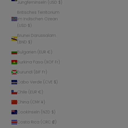
Jungferninseln (USD $)
Britisches Territorium
im Indischen Ozean
(USD $)
Brunei Darussalam
(BND $)
Bulgarien (EUR €)
Burkina Faso (XOF Fr)
Burundi (BIF Fr)
Cabo Verde (CVE $)
Chile (EUR €)
China (CNY ¥)
Cookinseln (NZD $)
Costa Rica (CRC ₡)