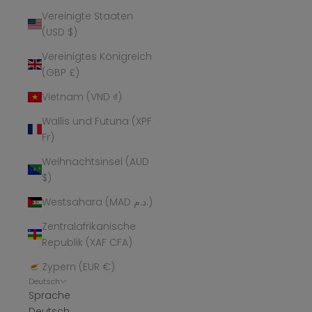
Vereinigte Staaten
(USD $)
Vereinigtes Königreich
(GBP £)
Vietnam (VND ₫)
Wallis und Futuna (XPF
Fr)
Weihnachtsinsel (AUD
$)
Westsahara (MAD د.م.)
Zentralafrikanische
Republik (XAF CFA)
Zypern (EUR €)
Deutsch
Sprache
Deutsch