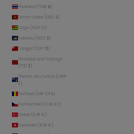
Thailand (THB ฿)
Timor-Leste (USD $)
Togo (XOF Fr)
Tokelau (NZD $)
Tonga (TOP T$)
Trinidad und Tobago
(TTD $)
Tristan da Cunha (GBP
£)
Tschad (XAF CFA)
Tschechien (CZK Kč)
Türkei (EUR €)
Tunesien (EUR €)