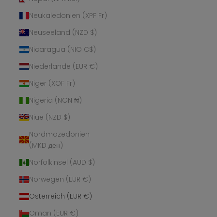
Neukaledonien (XPF Fr)
Neuseeland (NZD $)
Nicaragua (NIO C$)
Niederlande (EUR €)
Niger (XOF Fr)
Nigeria (NGN ₦)
Niue (NZD $)
Nordmazedonien
(MKD ден)
Norfolkinsel (AUD $)
Norwegen (EUR €)
Österreich (EUR €)
Oman (EUR €)