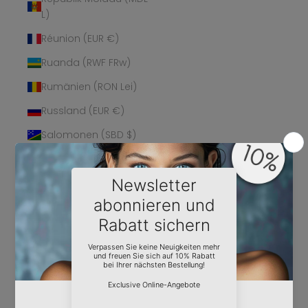
L)
Réunion (EUR €)
Ruanda (RWF FRw)
Rumänien (RON Lei)
Russland (EUR €)
Salomonen (SBD $)
Sambia (EUR €)
Samoa (WST T)
San Marino (EUR €)
São Tomé und
Príncipe (STD Db)
Saudi-Arabien (SAR
ر.س)