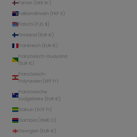
Färöer (DKK kr.)
Falklandinseln (FKP £)
Fidschi (FJD $)
Finnland (EUR €)
Frankreich (EUR €)
Französisch-Guayana
(EUR €)
Französisch-
Polynesien (XPF Fr)
Französische
Südgebiete (EUR €)
Gabun (XOF Fr)
Gambia (GMD D)
Georgien (EUR €)