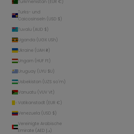
Turkmenistan (EUR €)
Turks- und
Caicosinseln (USD $)
Tuvalu (AUD $)
Uganda (UGX USh)
Ukraine (UAH ₴)
Ungarn (HUF Ft)
Uruguay (UYU $U)
Usbekistan (UZS so'm)
Vanuatu (VUV Vt)
Vatikanstadt (EUR €)
Venezuela (USD $)
Vereinigte Arabische
Emirate (AED د.إ)