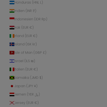
Honduras (HNL L)
Indien (INR ₹)
Indonesien (IDR Rp)
Irak (EUR €)
Irland (EUR €)
Island (ISK kr)
Isle of Man (GBP £)
Israel (ILS ₪)
Italien (EUR €)
Jamaika (JMD $)
Japan (JPY ¥)
Jemen (YER ﷼)
Jersey (EUR €)