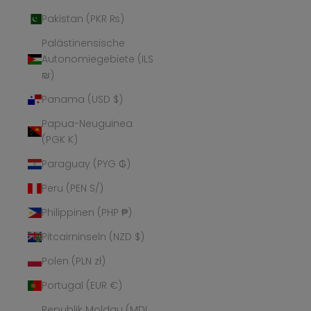
Pakistan (PKR ₨)
Palästinensische
Autonomiegebiete (ILS
₪)
Panama (USD $)
Papua-Neuguinea
(PGK K)
Paraguay (PYG ₲)
Peru (PEN S/)
Philippinen (PHP ₱)
Pitcairninseln (NZD $)
Polen (PLN zł)
Portugal (EUR €)
Republik Moldau (MDL