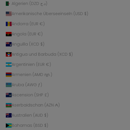
Algerien (DZD د.ج)
Amerikanische Überseeinseln (USD $)
Andorra (EUR €)
Angola (EUR €)
Anguilla (XCD $)
Antigua und Barbuda (XCD $)
Argentinien (EUR €)
Armenien (AMD դր.)
Aruba (AWG ƒ)
Ascension (SHP £)
Aserbaidschan (AZN ₼)
Australien (AUD $)
Bahamas (BSD $)