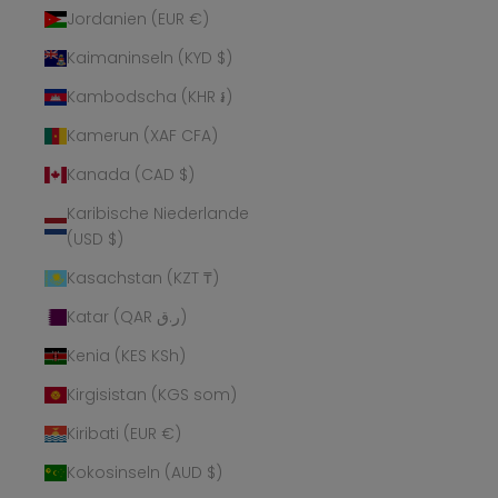
Jordanien (EUR €)
Kaimaninseln (KYD $)
Kambodscha (KHR ៛)
Kamerun (XAF CFA)
Kanada (CAD $)
Karibische Niederlande
(USD $)
Kasachstan (KZT ₸)
Katar (QAR ر.ق)
Kenia (KES KSh)
Kirgisistan (KGS som)
Kiribati (EUR €)
Kokosinseln (AUD $)