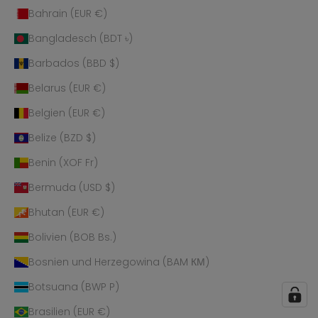
Bahrain (EUR €)
Bangladesch (BDT ৳)
Barbados (BBD $)
Belarus (EUR €)
Belgien (EUR €)
Belize (BZD $)
Benin (XOF Fr)
Bermuda (USD $)
Bhutan (EUR €)
Bolivien (BOB Bs.)
Bosnien und Herzegowina (BAM КМ)
Botsuana (BWP P)
Brasilien (EUR €)