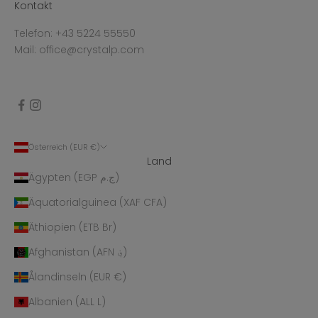
Kontakt
Telefon: +43 5224 55550
Mail: office@crystalp.com
Österreich (EUR €)
Land
Ägypten (EGP ج.م)
Äquatorialguinea (XAF CFA)
Äthiopien (ETB Br)
Afghanistan (AFN ؋)
Ålandinseln (EUR €)
Albanien (ALL L)