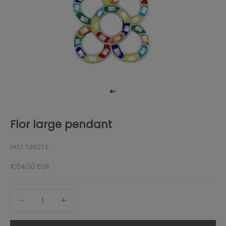
Gehe zu Element 1
Gehe zu Element 2
Flor large pendant
SKU: 73027.E
Angebot
€64,00 EUR
Anzahl verringern
Anzahl erhöhen