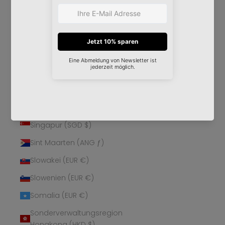
Schweden (SEK kr)
Schweiz (CHF CHF)
Senegal (XOF Fr)
Serbien (RSD РСД)
Seychellen (EUR €)
Sierra Leone (SLL Le)
Simbabwe (USD $)
Singapur (SGD $)
Sint Maarten (ANG ƒ)
Slowakei (EUR €)
Slowenien (EUR €)
Somalia (EUR €)
Sonderverwaltungsregion
Hongkong (HKD $)