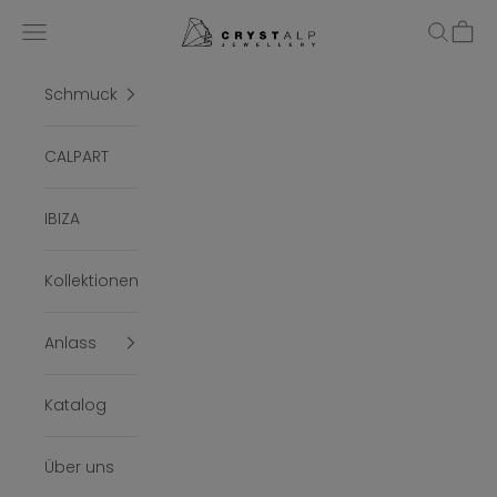
Zum Inhalt springen
crystalpjewelry
Menü
Suchen
Ware
Schmuck
CALPART
IBIZA
Kollektionen
Anlass
Katalog
Über uns