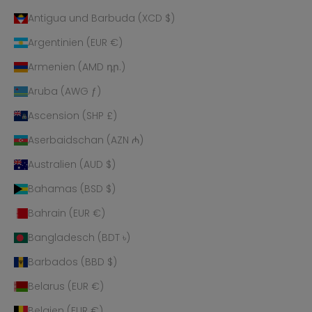
Antigua und Barbuda (XCD $)
Argentinien (EUR €)
Armenien (AMD դր.)
Aruba (AWG ƒ)
Ascension (SHP £)
Aserbaidschan (AZN ₼)
Australien (AUD $)
Bahamas (BSD $)
Bahrain (EUR €)
Bangladesch (BDT ৳)
Barbados (BBD $)
Belarus (EUR €)
Belgien (EUR €)