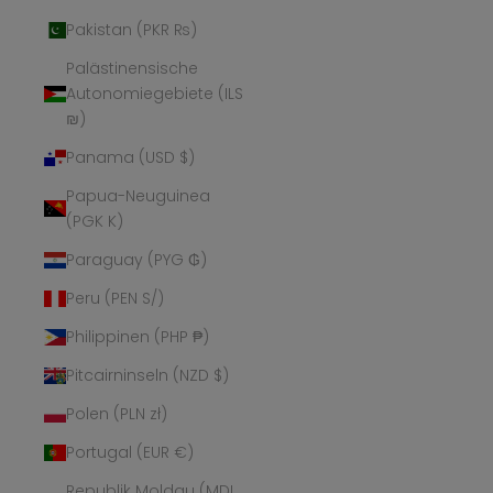
Pakistan (PKR ₨)
Palästinensische
Autonomiegebiete (ILS
₪)
Panama (USD $)
Papua-Neuguinea
(PGK K)
Paraguay (PYG ₲)
Peru (PEN S/)
Philippinen (PHP ₱)
Pitcairninseln (NZD $)
Polen (PLN zł)
Portugal (EUR €)
Republik Moldau (MDL