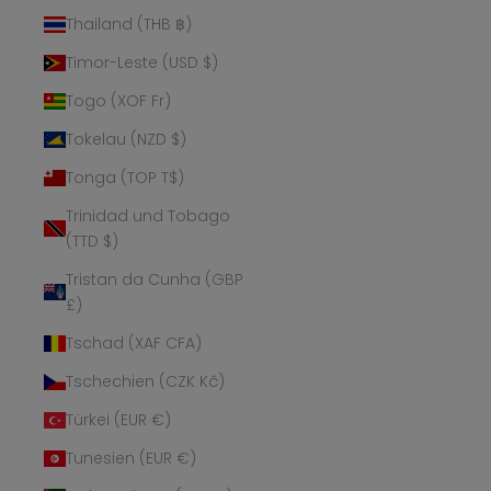
Thailand (THB ฿)
Timor-Leste (USD $)
Togo (XOF Fr)
Tokelau (NZD $)
Tonga (TOP T$)
Trinidad und Tobago
(TTD $)
Tristan da Cunha (GBP
£)
Tschad (XAF CFA)
Tschechien (CZK Kč)
Türkei (EUR €)
Tunesien (EUR €)