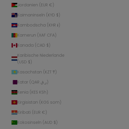
Jordanien (EUR €)
Kaimaninseln (KYD $)
Kambodscha (KHR ៛)
Kamerun (XAF CFA)
Kanada (CAD $)
Karibische Niederlande
(USD $)
Kasachstan (KZT ₸)
Katar (QAR ر.ق)
Kenia (KES KSh)
Kirgisistan (KGS som)
Kiribati (EUR €)
Kokosinseln (AUD $)