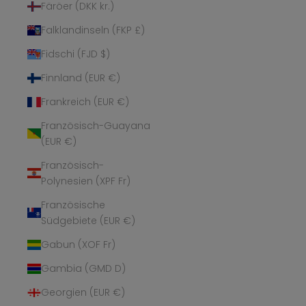
Färöer (DKK kr.)
Falklandinseln (FKP £)
Fidschi (FJD $)
Finnland (EUR €)
Frankreich (EUR €)
Französisch-Guayana
(EUR €)
Französisch-
Polynesien (XPF Fr)
Französische
Südgebiete (EUR €)
Gabun (XOF Fr)
Gambia (GMD D)
Georgien (EUR €)