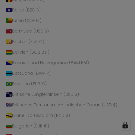
Belize (BZD $)
Benin (XOF Fr)
Bermuda (USD $)
Bhutan (EUR €)
Bolivien (BOB Bs.)
Bosnien und Herzegowina (BAM КМ)
Botsuana (BWP P)
Brasilien (EUR €)
Britische Jungferninseln (USD $)
Britisches Territorium im Indischen Ozean (USD $)
Brunei Darussalam (BND $)
Bulgarien (EUR €)