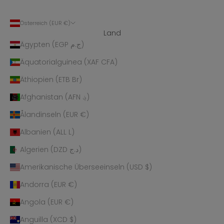
Österreich (EUR €)
Land
Ägypten (EGP ج.م)
Äquatorialguinea (XAF CFA)
Äthiopien (ETB Br)
Afghanistan (AFN ؋)
Ålandinseln (EUR €)
Albanien (ALL L)
Algerien (DZD د.ج)
Amerikanische Überseeinseln (USD $)
Andorra (EUR €)
Angola (EUR €)
Anguilla (XCD $)