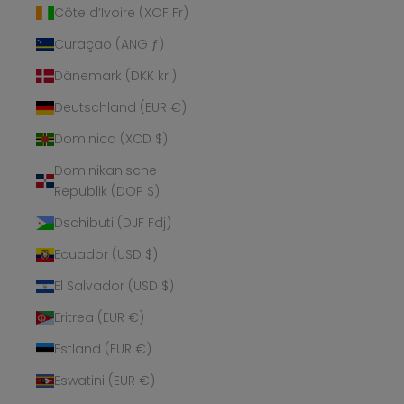
Côte d’Ivoire (XOF Fr)
Curaçao (ANG ƒ)
Dänemark (DKK kr.)
Deutschland (EUR €)
Dominica (XCD $)
Dominikanische
Republik (DOP $)
Dschibuti (DJF Fdj)
Ecuador (USD $)
El Salvador (USD $)
Eritrea (EUR €)
Estland (EUR €)
Eswatini (EUR €)