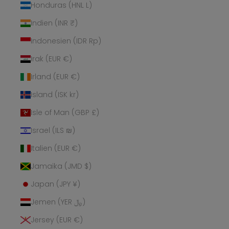
Honduras (HNL L)
Indien (INR ₹)
Indonesien (IDR Rp)
Irak (EUR €)
Irland (EUR €)
Island (ISK kr)
Isle of Man (GBP £)
Israel (ILS ₪)
Italien (EUR €)
Jamaika (JMD $)
Japan (JPY ¥)
Jemen (YER ﷼)
Jersey (EUR €)