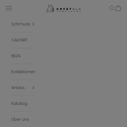
Zum Inhalt springen
crystalpjewelry
Menü
Suchen
Ware
Schmuck
CALPART
IBIZA
Kollektionen
Anlass
Katalog
Über uns