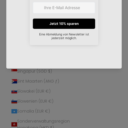
Schweden (SEK kr)
Schweiz (CHF CHF)
Senegal (XOF Fr)
Serbien (RSD РСД)
Seychellen (EUR €)
Sierra Leone (SLL Le)
Simbabwe (USD $)
Singapur (SGD $)
Sint Maarten (ANG ƒ)
Slowakei (EUR €)
Slowenien (EUR €)
Somalia (EUR €)
Sonderverwaltungsregion
Hongkong (HKD $)