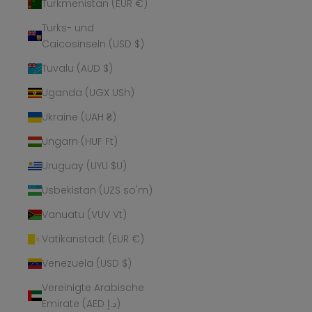
Turkmenistan (EUR €)
Turks- und
Caicosinseln (USD $)
Tuvalu (AUD $)
Uganda (UGX USh)
Ukraine (UAH ₴)
Ungarn (HUF Ft)
Uruguay (UYU $U)
Usbekistan (UZS so'm)
Vanuatu (VUV Vt)
Vatikanstadt (EUR €)
Venezuela (USD $)
Vereinigte Arabische
Emirate (AED د.إ)