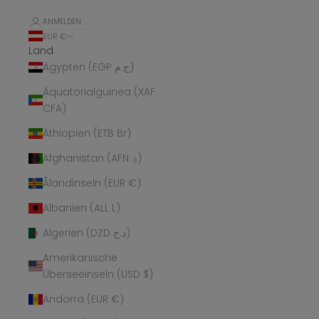
ANMELDEN
EUR €
Land
Ägypten (EGP ج.م)
Äquatorialguinea (XAF
CFA)
Äthiopien (ETB Br)
Afghanistan (AFN ؋)
Ålandinseln (EUR €)
Albanien (ALL L)
Algerien (DZD د.ج)
Amerikanische
Überseeinseln (USD $)
Andorra (EUR €)