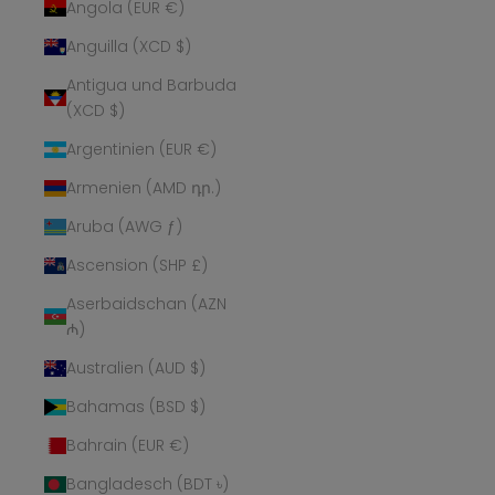
Angola (EUR €)
Anguilla (XCD $)
Antigua und Barbuda
(XCD $)
Argentinien (EUR €)
Armenien (AMD դր.)
Aruba (AWG ƒ)
Ascension (SHP £)
Aserbaidschan (AZN
₼)
Australien (AUD $)
Bahamas (BSD $)
Bahrain (EUR €)
Bangladesch (BDT ৳)