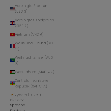
Vereinigte Staaten
(USD $)
Vereinigtes Königreich
(GBP £)
Vietnam (VND ₫)
Wallis und Futuna (XPF
Fr)
Weihnachtsinsel (AUD
$)
Westsahara (MAD د.م.)
Zentralafrikanische
Republik (XAF CFA)
Zypern (EUR €)
Deutsch
Sprache
Deutsch