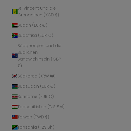
St. Vincent und die
Grenadinen (XCD $)
Sudan (EUR €)
Südafrika (EUR €)
Südgeorgien und die
Südlichen
Sandwichinseln (GBP
£)
Südkorea (KRW ₩)
Südsudan (EUR €)
Suriname (EUR €)
Tadschikistan (TJS ЅМ)
Taiwan (TWD $)
Tansania (TZS Sh)