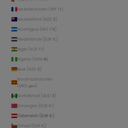
Neukaledonien (XPF Fr)
Neuseeland (NZD $)
Nicaragua (NIO C$)
Niederlande (EUR €)
Niger (XOF Fr)
Nigeria (NGN ₦)
Niue (NZD $)
Nordmazedonien
(MKD ден)
Norfolkinsel (AUD $)
Norwegen (EUR €)
Österreich (EUR €)
Oman (EUR €)