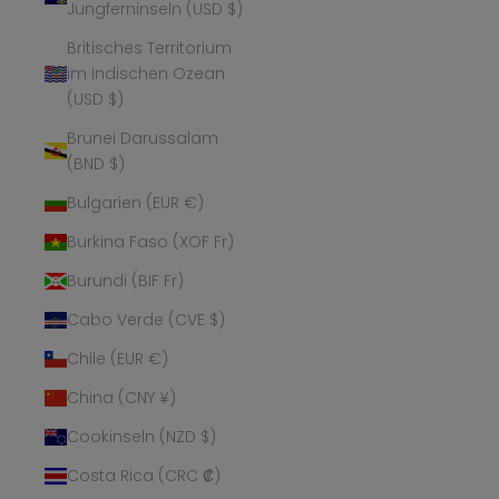
Jungferninseln (USD $)
Britisches Territorium
im Indischen Ozean
(USD $)
Brunei Darussalam
(BND $)
Bulgarien (EUR €)
Burkina Faso (XOF Fr)
Burundi (BIF Fr)
Cabo Verde (CVE $)
Chile (EUR €)
China (CNY ¥)
Cookinseln (NZD $)
Costa Rica (CRC ₡)