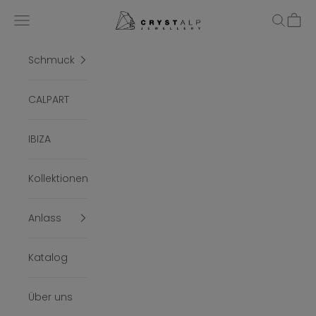
Zum Inhalt springen
crystalpjewelry
Menü
Suchen
Ware
Schmuck
CALPART
IBIZA
Kollektionen
Anlass
Katalog
Über uns