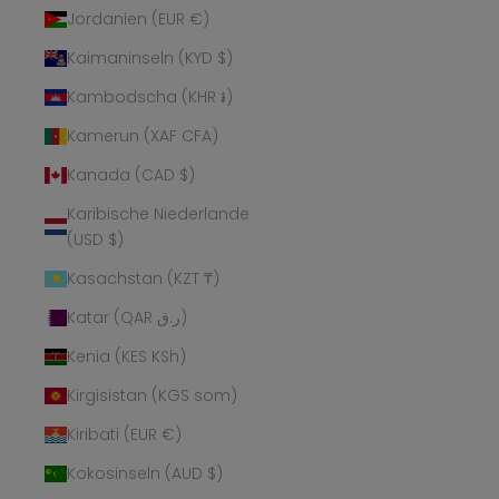
Jordanien (EUR €)
Kaimaninseln (KYD $)
Kambodscha (KHR ៛)
Kamerun (XAF CFA)
Kanada (CAD $)
Karibische Niederlande
(USD $)
Kasachstan (KZT ₸)
Katar (QAR ر.ق)
Kenia (KES KSh)
Kirgisistan (KGS som)
Kiribati (EUR €)
Kokosinseln (AUD $)