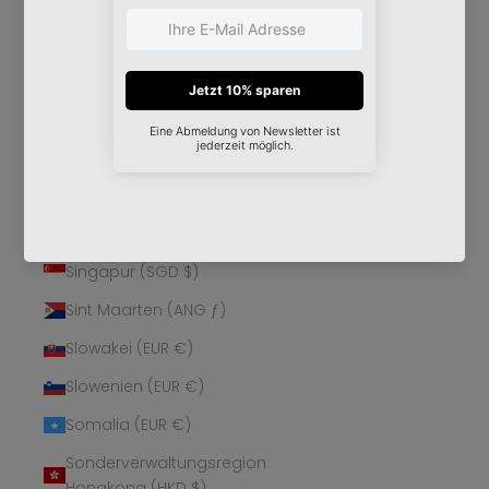
Schweden (SEK kr)
Schweiz (CHF CHF)
Senegal (XOF Fr)
Serbien (RSD РСД)
Seychellen (EUR €)
Sierra Leone (SLL Le)
Simbabwe (USD $)
Singapur (SGD $)
Sint Maarten (ANG ƒ)
Slowakei (EUR €)
Slowenien (EUR €)
Somalia (EUR €)
Sonderverwaltungsregion
Hongkong (HKD $)