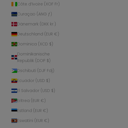
Côte d’Ivoire (XOF Fr)
Curaçao (ANG ƒ)
Dänemark (DKK kr.)
Deutschland (EUR €)
Dominica (XCD $)
Dominikanische
Republik (DOP $)
Dschibuti (DJF Fdj)
Ecuador (USD $)
El Salvador (USD $)
Eritrea (EUR €)
Estland (EUR €)
Eswatini (EUR €)