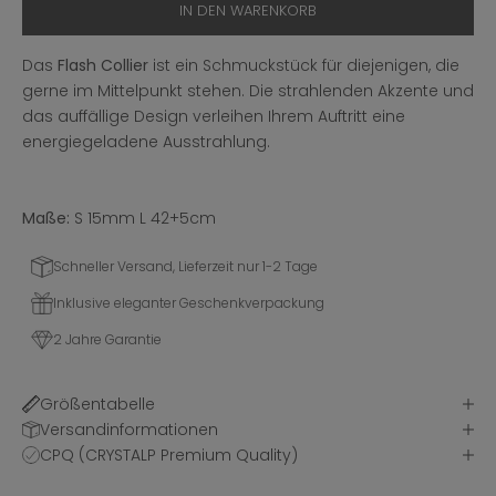
IN DEN WARENKORB
Das
Flash Collier
ist ein Schmuckstück für diejenigen, die
gerne im Mittelpunkt stehen. Die strahlenden Akzente und
das auffällige Design verleihen Ihrem Auftritt eine
energiegeladene Ausstrahlung.
Maße:
S 15mm L 42+5cm
Schneller Versand, Lieferzeit nur 1-2 Tage
Inklusive eleganter Geschenkverpackung
2 Jahre Garantie
Größentabelle
Versandinformationen
CPQ (CRYSTALP Premium Quality)