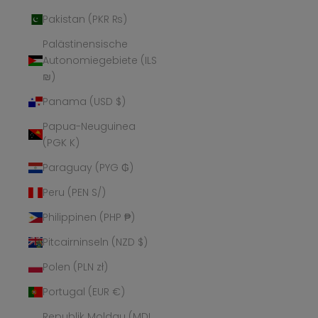
Pakistan (PKR ₨)
Palästinensische
Autonomiegebiete (ILS
₪)
Panama (USD $)
Papua-Neuguinea
(PGK K)
Paraguay (PYG ₲)
Peru (PEN S/)
Philippinen (PHP ₱)
Pitcairninseln (NZD $)
Polen (PLN zł)
Portugal (EUR €)
Republik Moldau (MDL