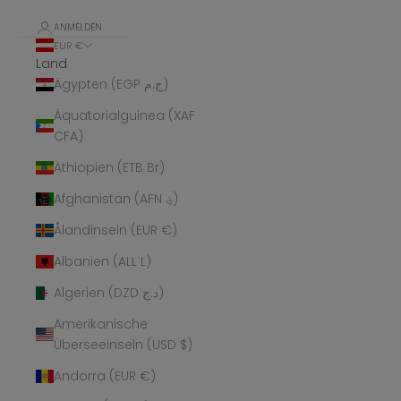
ANMELDEN
EUR €
Land
Ägypten (EGP ج.م)
Äquatorialguinea (XAF
CFA)
Äthiopien (ETB Br)
Afghanistan (AFN ؋)
Ålandinseln (EUR €)
Albanien (ALL L)
Algerien (DZD د.ج)
Amerikanische
Überseeinseln (USD $)
Andorra (EUR €)