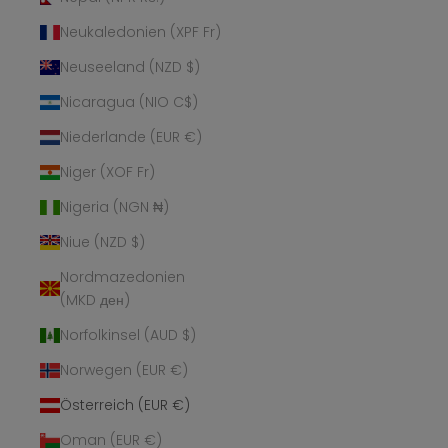
Neukaledonien (XPF Fr)
Neuseeland (NZD $)
Nicaragua (NIO C$)
Niederlande (EUR €)
Niger (XOF Fr)
Nigeria (NGN ₦)
Niue (NZD $)
Nordmazedonien
(MKD ден)
Norfolkinsel (AUD $)
Norwegen (EUR €)
Österreich (EUR €)
Oman (EUR €)