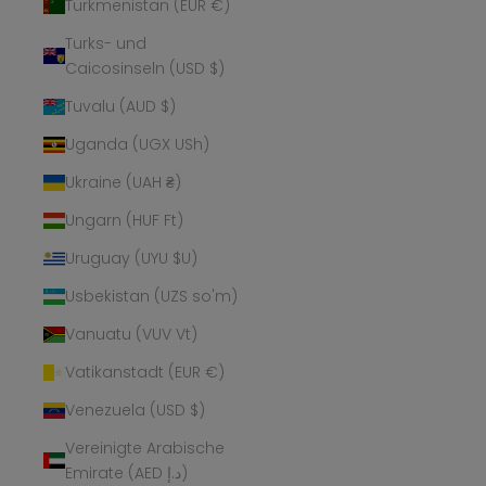
Turkmenistan (EUR €)
Turks- und
Caicosinseln (USD $)
Tuvalu (AUD $)
Uganda (UGX USh)
Ukraine (UAH ₴)
Ungarn (HUF Ft)
Uruguay (UYU $U)
Usbekistan (UZS so'm)
Vanuatu (VUV Vt)
Vatikanstadt (EUR €)
Venezuela (USD $)
Vereinigte Arabische
Emirate (AED د.إ)