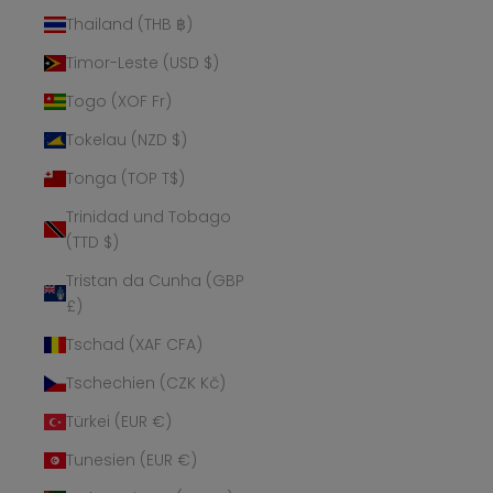
Thailand (THB ฿)
Timor-Leste (USD $)
Togo (XOF Fr)
Tokelau (NZD $)
Tonga (TOP T$)
Trinidad und Tobago
(TTD $)
Tristan da Cunha (GBP
£)
Tschad (XAF CFA)
Tschechien (CZK Kč)
Türkei (EUR €)
Tunesien (EUR €)