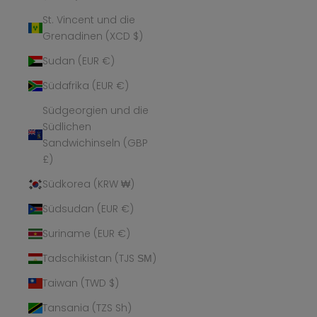
St. Vincent und die
Grenadinen (XCD $)
Sudan (EUR €)
Südafrika (EUR €)
Südgeorgien und die
Südlichen
Sandwichinseln (GBP
£)
Südkorea (KRW ₩)
Südsudan (EUR €)
Suriname (EUR €)
Tadschikistan (TJS ЅМ)
Taiwan (TWD $)
Tansania (TZS Sh)