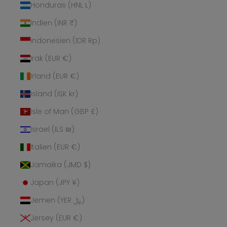
Honduras (HNL L)
Indien (INR ₹)
Indonesien (IDR Rp)
Irak (EUR €)
Irland (EUR €)
Island (ISK kr)
Isle of Man (GBP £)
Israel (ILS ₪)
Italien (EUR €)
Jamaika (JMD $)
Japan (JPY ¥)
Jemen (YER ﷼)
Jersey (EUR €)