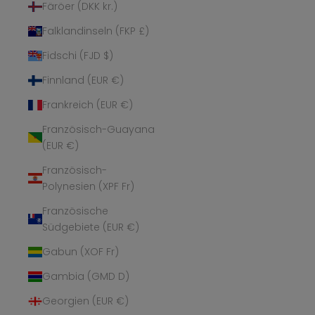
Färöer (DKK kr.)
Falklandinseln (FKP £)
Fidschi (FJD $)
Finnland (EUR €)
Frankreich (EUR €)
Französisch-Guayana
(EUR €)
Französisch-
Polynesien (XPF Fr)
Französische
Südgebiete (EUR €)
Gabun (XOF Fr)
Gambia (GMD D)
Georgien (EUR €)