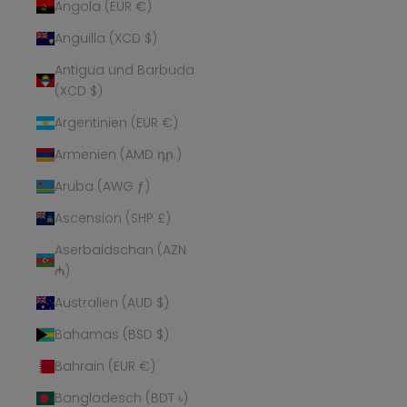
Angola (EUR €)
Anguilla (XCD $)
Antigua und Barbuda
(XCD $)
Argentinien (EUR €)
Armenien (AMD դր.)
Aruba (AWG ƒ)
Ascension (SHP £)
Aserbaidschan (AZN
₼)
Australien (AUD $)
Bahamas (BSD $)
Bahrain (EUR €)
Bangladesch (BDT ৳)