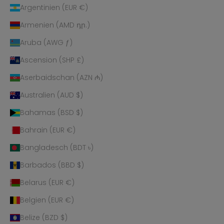
Argentinien (EUR €)
Armenien (AMD դր.)
Aruba (AWG ƒ)
Ascension (SHP £)
Aserbaidschan (AZN ₼)
Australien (AUD $)
Bahamas (BSD $)
Bahrain (EUR €)
Bangladesch (BDT ৳)
Barbados (BBD $)
Belarus (EUR €)
Belgien (EUR €)
Belize (BZD $)