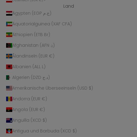
Österreich (EUR €)
Land
Ägypten (EGP ج.م)
Äquatorialguinea (XAF CFA)
Äthiopien (ETB Br)
Afghanistan (AFN ؋)
Ålandinseln (EUR €)
Albanien (ALL L)
Algerien (DZD د.ج)
Amerikanische Überseeinseln (USD $)
Andorra (EUR €)
Angola (EUR €)
Anguilla (XCD $)
Antigua und Barbuda (XCD $)