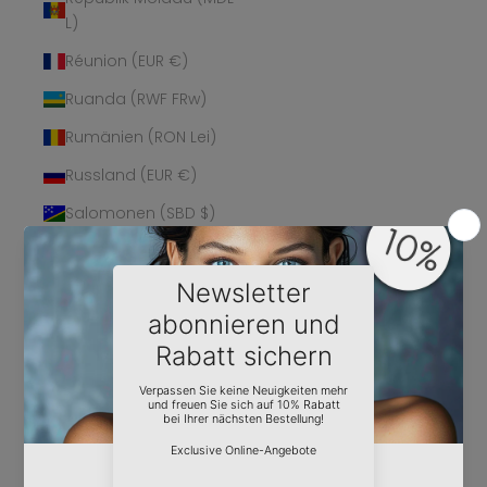
L)
Réunion (EUR €)
Ruanda (RWF FRw)
Rumänien (RON Lei)
Russland (EUR €)
Salomonen (SBD $)
Sambia (EUR €)
Samoa (WST T)
San Marino (EUR €)
São Tomé und
Príncipe (STD Db)
Saudi-Arabien (SAR
ر.س)