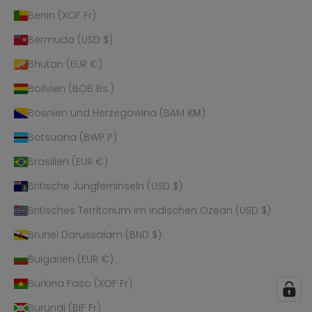
Benin (XOF Fr)
Bermuda (USD $)
Bhutan (EUR €)
Bolivien (BOB Bs.)
Bosnien und Herzegowina (BAM КМ)
Botsuana (BWP P)
Brasilien (EUR €)
Britische Jungferninseln (USD $)
Britisches Territorium im Indischen Ozean (USD $)
Brunei Darussalam (BND $)
Bulgarien (EUR €)
Burkina Faso (XOF Fr)
Burundi (BIF Fr)