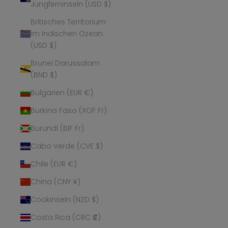
Jungferninseln (USD $)
Britisches Territorium
im Indischen Ozean
(USD $)
Brunei Darussalam
(BND $)
Bulgarien (EUR €)
Burkina Faso (XOF Fr)
Burundi (BIF Fr)
Cabo Verde (CVE $)
Chile (EUR €)
China (CNY ¥)
Cookinseln (NZD $)
Costa Rica (CRC ₡)