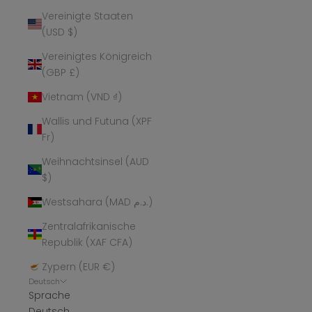
Vereinigte Staaten
(USD $)
Vereinigtes Königreich
(GBP £)
Vietnam (VND ₫)
Wallis und Futuna (XPF
Fr)
Weihnachtsinsel (AUD
$)
Westsahara (MAD د.م.)
Zentralafrikanische
Republik (XAF CFA)
Zypern (EUR €)
Deutsch
Sprache
Deutsch