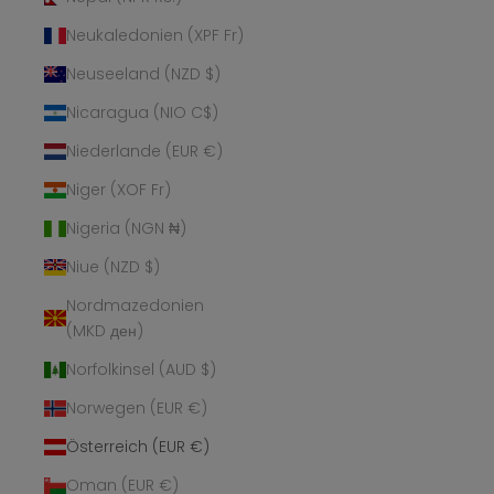
Neukaledonien (XPF Fr)
Neuseeland (NZD $)
Nicaragua (NIO C$)
Niederlande (EUR €)
Niger (XOF Fr)
Nigeria (NGN ₦)
Niue (NZD $)
Nordmazedonien
(MKD ден)
Norfolkinsel (AUD $)
Norwegen (EUR €)
Österreich (EUR €)
Oman (EUR €)