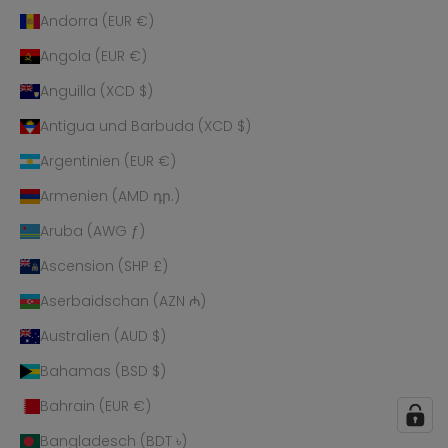
Andorra (EUR €)
Angola (EUR €)
Anguilla (XCD $)
Antigua und Barbuda (XCD $)
Argentinien (EUR €)
Armenien (AMD դր.)
Aruba (AWG ƒ)
Ascension (SHP £)
Aserbaidschan (AZN ₼)
Australien (AUD $)
Bahamas (BSD $)
Bahrain (EUR €)
Bangladesch (BDT ৳)