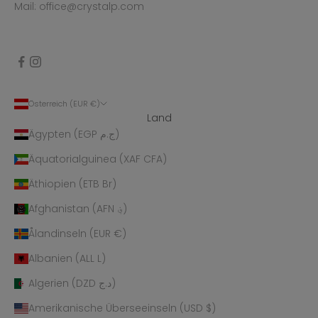
Mail: office@crystalp.com
Österreich (EUR €)
Land
Ägypten (EGP ج.م)
Äquatorialguinea (XAF CFA)
Äthiopien (ETB Br)
Afghanistan (AFN ؋)
Ålandinseln (EUR €)
Albanien (ALL L)
Algerien (DZD د.ج)
Amerikanische Überseeinseln (USD $)