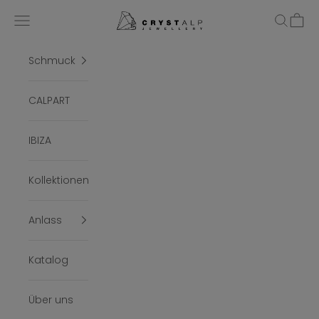
Zum Inhalt springen
crystalpjewelry
Menü
Suchen
Ware
Schmuck
CALPART
IBIZA
Kollektionen
Anlass
Katalog
Über uns