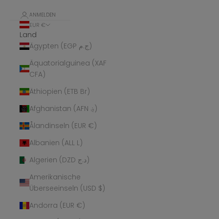
ANMELDEN
EUR €
Land
Ägypten (EGP ج.م)
Äquatorialguinea (XAF
CFA)
Äthiopien (ETB Br)
Afghanistan (AFN ؋)
Ålandinseln (EUR €)
Albanien (ALL L)
Algerien (DZD د.ج)
Amerikanische
Überseeinseln (USD $)
Andorra (EUR €)