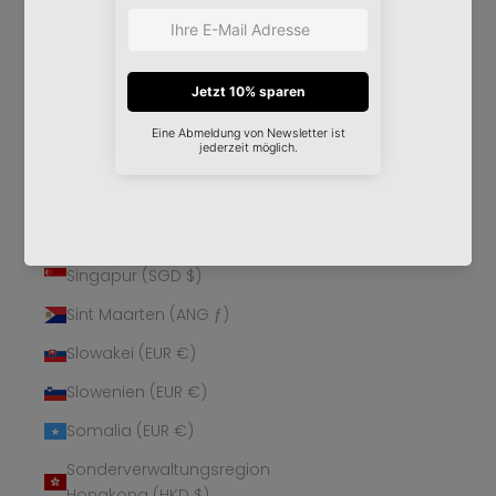
Schweden (SEK kr)
Schweiz (CHF CHF)
Senegal (XOF Fr)
Serbien (RSD РСД)
Seychellen (EUR €)
Sierra Leone (SLL Le)
Simbabwe (USD $)
Singapur (SGD $)
Sint Maarten (ANG ƒ)
Slowakei (EUR €)
Slowenien (EUR €)
Somalia (EUR €)
Sonderverwaltungsregion
Hongkong (HKD $)