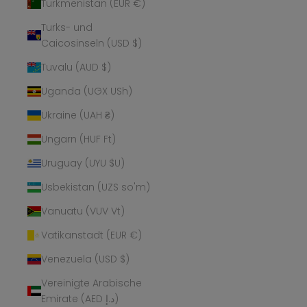
Turkmenistan (EUR €)
Turks- und
Caicosinseln (USD $)
Tuvalu (AUD $)
Uganda (UGX USh)
Ukraine (UAH ₴)
Ungarn (HUF Ft)
Uruguay (UYU $U)
Usbekistan (UZS so'm)
Vanuatu (VUV Vt)
Vatikanstadt (EUR €)
Venezuela (USD $)
Vereinigte Arabische
Emirate (AED د.إ)