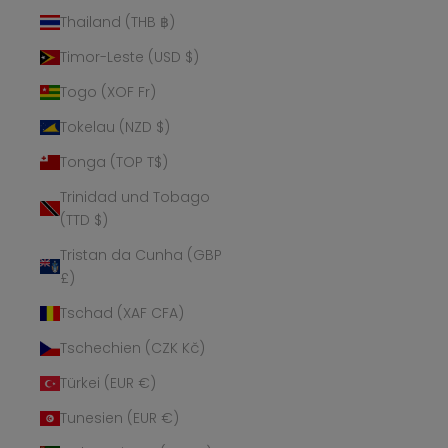
Thailand (THB ฿)
Timor-Leste (USD $)
Togo (XOF Fr)
Tokelau (NZD $)
Tonga (TOP T$)
Trinidad und Tobago
(TTD $)
Tristan da Cunha (GBP
£)
Tschad (XAF CFA)
Tschechien (CZK Kč)
Türkei (EUR €)
Tunesien (EUR €)