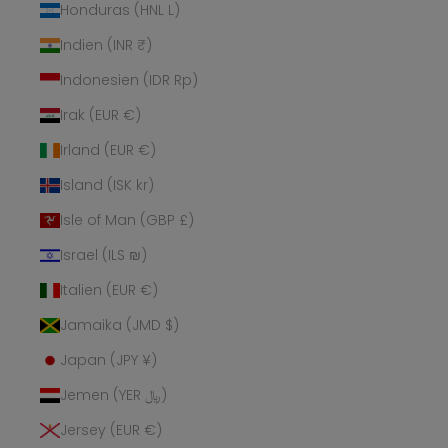
Honduras (HNL L)
Indien (INR ₹)
Indonesien (IDR Rp)
Irak (EUR €)
Irland (EUR €)
Island (ISK kr)
Isle of Man (GBP £)
Israel (ILS ₪)
Italien (EUR €)
Jamaika (JMD $)
Japan (JPY ¥)
Jemen (YER ﷼)
Jersey (EUR €)