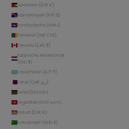
Jordanien (EUR €)
Kaimaninseln (KYD $)
Kambodscha (KHR ៛)
Kamerun (XAF CFA)
Kanada (CAD $)
Karibische Niederlande
(USD $)
Kasachstan (KZT ₸)
Katar (QAR ر.ق)
Kenia (KES KSh)
Kirgisistan (KGS som)
Kiribati (EUR €)
Kokosinseln (AUD $)