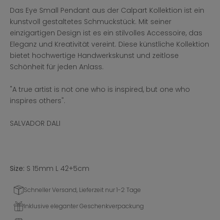
Das Eye Small Pendant aus der Calpart Kollektion ist ein
kunstvoll gestaltetes Schmuckstück. Mit seiner
einzigartigen Design ist es ein stilvolles Accessoire, das
Eleganz und Kreativität vereint. Diese künstliche Kollektion
bietet hochwertige Handwerkskunst und zeitlose
Schönheit für jeden Anlass.
"A true artist is not one who is inspired, but one who
inspires others".
SALVADOR DALI
Size:
S 15mm L 42+5cm
Schneller Versand, Lieferzeit nur 1-2 Tage
Inklusive eleganter Geschenkverpackung