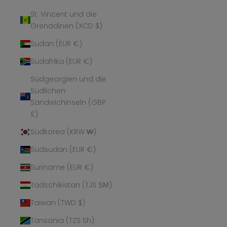
St. Vincent und die
Grenadinen (XCD $)
Sudan (EUR €)
Südafrika (EUR €)
Südgeorgien und die
Südlichen
Sandwichinseln (GBP
£)
Südkorea (KRW ₩)
Südsudan (EUR €)
Suriname (EUR €)
Tadschikistan (TJS ЅМ)
Taiwan (TWD $)
Tansania (TZS Sh)