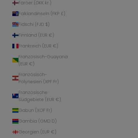
Färöer (DKK kr.)
Falklandinseln (FKP £)
Fidschi (FJD $)
Finnland (EUR €)
Frankreich (EUR €)
Französisch-Guayana
(EUR €)
Französisch-
Polynesien (XPF Fr)
Französische
Südgebiete (EUR €)
Gabun (XOF Fr)
Gambia (GMD D)
Georgien (EUR €)