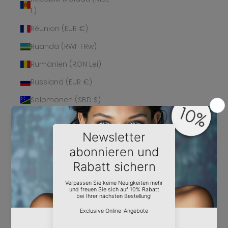
L)
Réunion (EUR €)
Ruanda (RWF FRw)
Rumänien (RON Lei)
Russland (EUR €)
Salomonen (SBD $)
Sambia (EUR €)
Samoa (WST T)
San Marino (EUR €)
São Tomé und
Príncipe (STD Db)
Saudi-Arabien (SAR
ر.س)