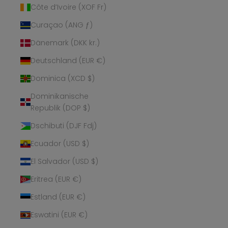
Côte d’Ivoire (XOF Fr)
Curaçao (ANG ƒ)
Dänemark (DKK kr.)
Deutschland (EUR €)
Dominica (XCD $)
Dominikanische
Republik (DOP $)
Dschibuti (DJF Fdj)
Ecuador (USD $)
El Salvador (USD $)
Eritrea (EUR €)
Estland (EUR €)
Eswatini (EUR €)