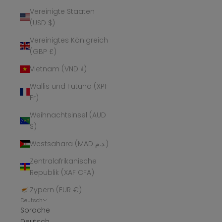
Vereinigte Staaten
(USD $)
Vereinigtes Königreich
(GBP £)
Vietnam (VND ₫)
Wallis und Futuna (XPF
Fr)
Weihnachtsinsel (AUD
$)
Westsahara (MAD د.م.)
Zentralafrikanische
Republik (XAF CFA)
Zypern (EUR €)
Deutsch
Sprache
Deutsch