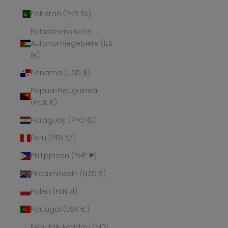
Pakistan (PKR ₨)
Palästinensische
Autonomiegebiete (ILS
₪)
Panama (USD $)
Papua-Neuguinea
(PGK K)
Paraguay (PYG ₲)
Peru (PEN S/)
Philippinen (PHP ₱)
Pitcairninseln (NZD $)
Polen (PLN zł)
Portugal (EUR €)
Republik Moldau (MDL