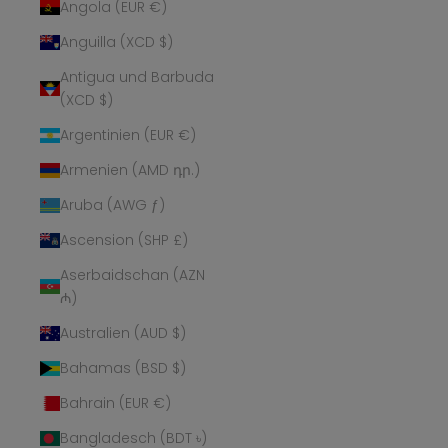
Angola (EUR €)
Anguilla (XCD $)
Antigua und Barbuda
(XCD $)
Argentinien (EUR €)
Armenien (AMD դր.)
Aruba (AWG ƒ)
Ascension (SHP £)
Aserbaidschan (AZN
₼)
Australien (AUD $)
Bahamas (BSD $)
Bahrain (EUR €)
Bangladesch (BDT ৳)