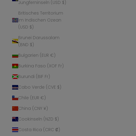
Jungferninseln (USD $)
Britisches Territorium
im Indischen Ozean
(USD $)
Brunei Darussalam
(BND $)
Bulgarien (EUR €)
Burkina Faso (XOF Fr)
Burundi (BIF Fr)
Cabo Verde (CVE $)
Chile (EUR €)
China (CNY ¥)
Cookinseln (NZD $)
Costa Rica (CRC ₡)