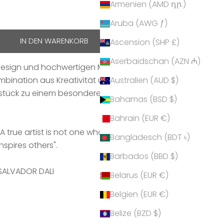
Armenien (AMD դր.)
hen
Aruba (AWG ƒ)
IN DEN WARENKORB
Ascension (SHP £)
Aserbaidschan (AZN ₼)
Design und hochwertigen Materialien ist es ein
ombination aus Kreativität und Handwerkskunst
Australien (AUD $)
tück zu einem besonderen Accessoire, das jedes
Bahamas (BSD $)
Bahrain (EUR €)
"A true artist is not one who is inspired, but one who
Bangladesch (BDT ৳)
inspires others".
Barbados (BBD $)
SALVADOR DALI
Belarus (EUR €)
Belgien (EUR €)
Belize (BZD $)