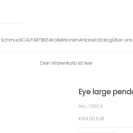
Schmuck
CALPART
IBIZA
Kollektionen
Anlass
Katalog
Über uns
Dein Warenkorb ist leer
Eye large pend
SKU: 73012.E
Angebot
€64,00 EUR