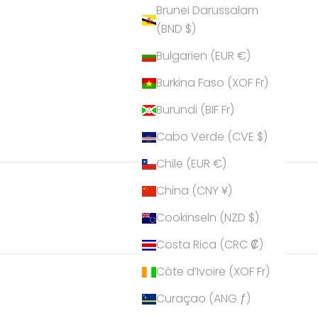
Brunei Darussalam
(BND $)
Bulgarien (EUR €)
Burkina Faso (XOF Fr)
Burundi (BIF Fr)
Cabo Verde (CVE $)
Chile (EUR €)
China (CNY ¥)
Cookinseln (NZD $)
Costa Rica (CRC ₡)
Côte d’Ivoire (XOF Fr)
Curaçao (ANG ƒ)