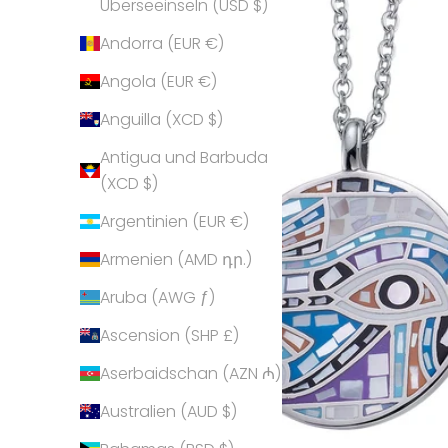
Überseeinseln (USD $)
Andorra (EUR €)
Angola (EUR €)
Anguilla (XCD $)
Antigua und Barbuda
(XCD $)
Argentinien (EUR €)
Armenien (AMD դր.)
Aruba (AWG ƒ)
Ascension (SHP £)
Aserbaidschan (AZN ₼)
Australien (AUD $)