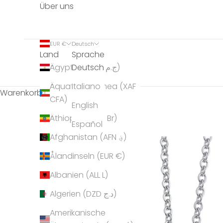
Über uns
EUR €
Deutsch
Land
Sprache
Deutsch
Ägypten (EGP ج.م)
Äquatorialguinea (XAF
Italiano
Warenkorb
CFA)
English
Äthiopien (ETB Br)
Español
Afghanistan (AFN ؋)
Ålandinseln (EUR €)
Albanien (ALL L)
Algerien (DZD د.ج)
Amerikanische