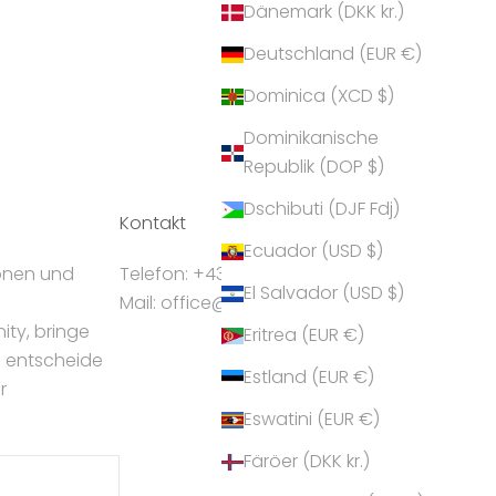
Dänemark (DKK kr.)
Deutschland (EUR €)
Dominica (XCD $)
Dominikanische
Republik (DOP $)
Dschibuti (DJF Fdj)
Kontakt
Ecuador (USD $)
ionen und
Telefon: +43 5224 55550
El Salvador (USD $)
Mail: office@crystalp.com
ty, bringe
Eritrea (EUR €)
d entscheide
Estland (EUR €)
r
Eswatini (EUR €)
Färöer (DKK kr.)