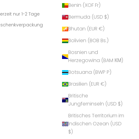
Benin (XOF Fr)
erzeit nur 1-2 Tage
Bermuda (USD $)
Geschenkverpackung
Bhutan (EUR €)
Bolivien (BOB Bs.)
Bosnien und
Herzegowina (BAM КМ)
Botsuana (BWP P)
Brasilien (EUR €)
Britische
Jungferninseln (USD $)
Britisches Territorium im
Indischen Ozean (USD
$)