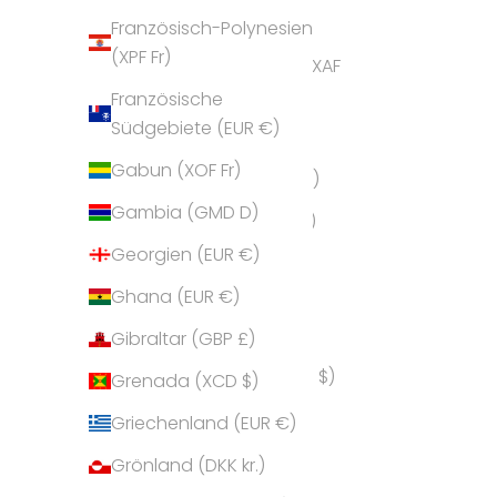
Deutsch
Ägypten (EGP ج.م)
Französisch-Polynesien
(XPF Fr)
Äquatorialguinea (XAF
Italiano
CFA)
Französische
English
Südgebiete (EUR €)
Äthiopien (ETB Br)
Español
Gabun (XOF Fr)
Afghanistan (AFN ؋)
Gambia (GMD D)
Ålandinseln (EUR €)
Georgien (EUR €)
Albanien (ALL L)
Ghana (EUR €)
Algerien (DZD د.ج)
Gibraltar (GBP £)
Amerikanische
Überseeinseln (USD $)
Grenada (XCD $)
Andorra (EUR €)
Griechenland (EUR €)
Angola (EUR €)
Grönland (DKK kr.)