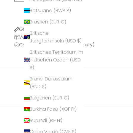
Botsuana (BWP P)
Brasilien (EUR €)
Größentabelle
Britische
Versandinformationen
Jungferninseln (USD $)
CPQ (CRYSTALP Premium Quality)
Britisches Territorium im
Indischen Ozean (USD
$)
Brunei Darussalam
(BND $)
Bulgarien (EUR €)
Burkina Faso (XOF Fr)
Burundi (BIF Fr)
Cabo Verde (CVE $)