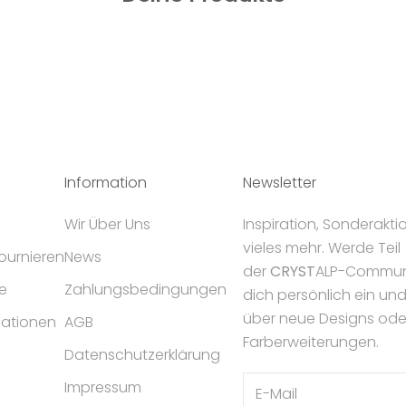
Information
Newsletter
Wir Über Uns
Inspiration, Sonderakt
vieles mehr. Werde Teil
tournieren
News
der
CRYST
ALP-Communi
e
Zahlungsbedingungen
dich persönlich ein un
über neue Designs ode
mationen
AGB
Farberweiterungen.
Datenschutzerklärung
Impressum