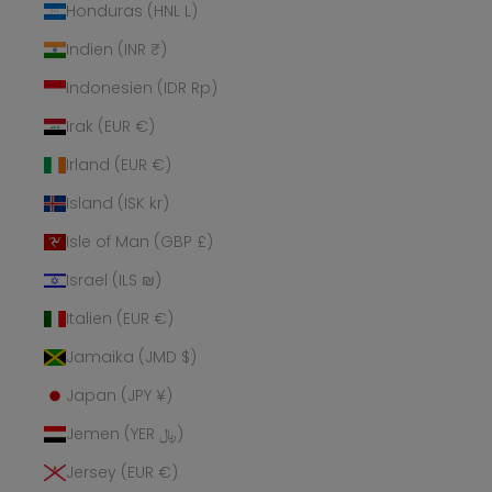
Honduras (HNL L)
Indien (INR ₹)
Indonesien (IDR Rp)
Irak (EUR €)
Irland (EUR €)
Island (ISK kr)
Isle of Man (GBP £)
Israel (ILS ₪)
Italien (EUR €)
Jamaika (JMD $)
Japan (JPY ¥)
Jemen (YER ﷼)
Jersey (EUR €)