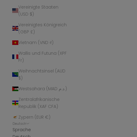
Vereinigte Staaten
(USD $)
Vereinigtes Königreich
(GBP £)
Vietnam (VND ₫)
Wallis und Futuna (XPF
Fr)
Weihnachtsinsel (AUD
$)
Westsahara (MAD د.م.)
Zentralafrikanische
Republik (XAF CFA)
Zypern (EUR €)
Deutsch
Sprache
Deutsch