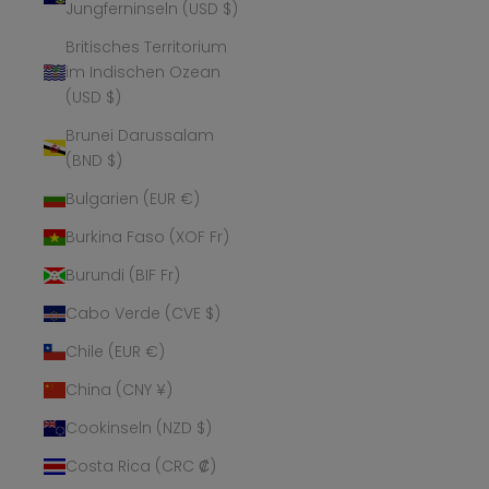
Jungferninseln (USD $)
Britisches Territorium
im Indischen Ozean
(USD $)
Brunei Darussalam
(BND $)
Bulgarien (EUR €)
Burkina Faso (XOF Fr)
Burundi (BIF Fr)
Cabo Verde (CVE $)
Chile (EUR €)
China (CNY ¥)
Cookinseln (NZD $)
Costa Rica (CRC ₡)