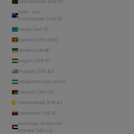
Turkmenistan (EUR €)
Turks- und
Caicosinseln (USD $)
Tuvalu (AUD $)
Uganda (UGX USh)
Ukraine (UAH ₴)
Ungarn (HUF Ft)
Uruguay (UYU $U)
Usbekistan (UZS so'm)
Vanuatu (VUV Vt)
Vatikanstadt (EUR €)
Venezuela (USD $)
Vereinigte Arabische
Emirate (AED د.إ)