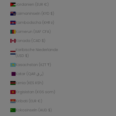
Jordanien (EUR €)
Kaimaninseln (KYD $)
Kambodscha (KHR ៛)
Kamerun (XAF CFA)
Kanada (CAD $)
Karibische Niederlande
(USD $)
Kasachstan (KZT ₸)
Katar (QAR ر.ق)
Kenia (KES KSh)
Kirgisistan (KGS som)
Kiribati (EUR €)
Kokosinseln (AUD $)