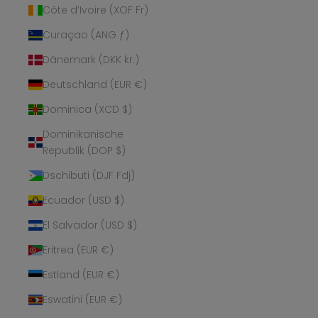
Côte d’Ivoire (XOF Fr)
Curaçao (ANG ƒ)
Dänemark (DKK kr.)
Deutschland (EUR €)
Dominica (XCD $)
Dominikanische
Republik (DOP $)
Dschibuti (DJF Fdj)
Ecuador (USD $)
El Salvador (USD $)
Eritrea (EUR €)
Estland (EUR €)
Eswatini (EUR €)