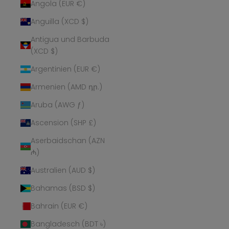
Angola (EUR €)
Anguilla (XCD $)
Antigua und Barbuda
(XCD $)
Argentinien (EUR €)
Armenien (AMD դր.)
Aruba (AWG ƒ)
Ascension (SHP £)
Aserbaidschan (AZN
₼)
Australien (AUD $)
Bahamas (BSD $)
Bahrain (EUR €)
Bangladesch (BDT ৳)