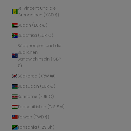
St. Vincent und die
Grenadinen (XCD $)
Sudan (EUR €)
Südafrika (EUR €)
Südgeorgien und die
Südlichen
Sandwichinseln (GBP
£)
Südkorea (KRW ₩)
Südsudan (EUR €)
Suriname (EUR €)
Tadschikistan (TJS ЅМ)
Taiwan (TWD $)
Tansania (TZS Sh)