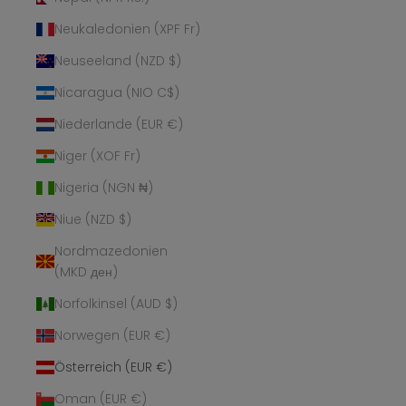
Neukaledonien (XPF Fr)
Neuseeland (NZD $)
Nicaragua (NIO C$)
Niederlande (EUR €)
Niger (XOF Fr)
Nigeria (NGN ₦)
Niue (NZD $)
Nordmazedonien
(MKD ден)
Norfolkinsel (AUD $)
Norwegen (EUR €)
Österreich (EUR €)
Oman (EUR €)