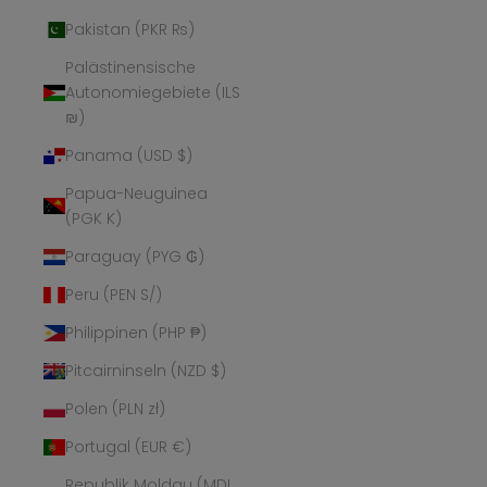
Pakistan (PKR ₨)
Palästinensische
Autonomiegebiete (ILS
₪)
Panama (USD $)
Papua-Neuguinea
(PGK K)
Paraguay (PYG ₲)
Peru (PEN S/)
Philippinen (PHP ₱)
Pitcairninseln (NZD $)
Polen (PLN zł)
Portugal (EUR €)
Republik Moldau (MDL