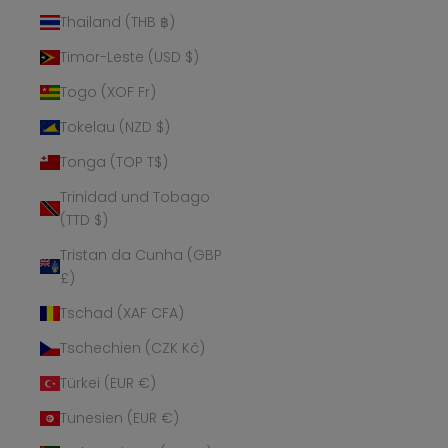
Thailand (THB ฿)
Timor-Leste (USD $)
Togo (XOF Fr)
Tokelau (NZD $)
Tonga (TOP T$)
Trinidad und Tobago
(TTD $)
Tristan da Cunha (GBP
£)
Tschad (XAF CFA)
Tschechien (CZK Kč)
Türkei (EUR €)
Tunesien (EUR €)