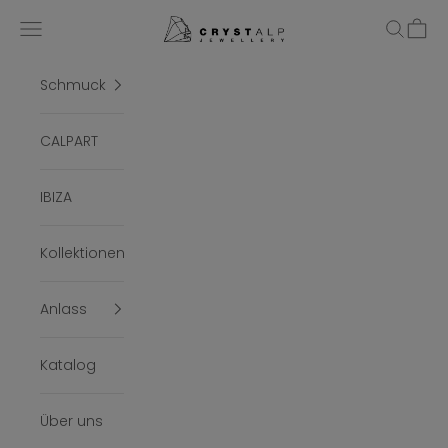
Zum Inhalt springen
crystalpjewelry
Menü
Suchen
Ware
Schmuck
CALPART
IBIZA
Kollektionen
Anlass
Katalog
Über uns