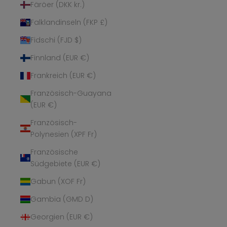
Färöer (DKK kr.)
Falklandinseln (FKP £)
Fidschi (FJD $)
Finnland (EUR €)
Frankreich (EUR €)
Französisch-Guayana
(EUR €)
Französisch-
Polynesien (XPF Fr)
Französische
Südgebiete (EUR €)
Gabun (XOF Fr)
Gambia (GMD D)
Georgien (EUR €)