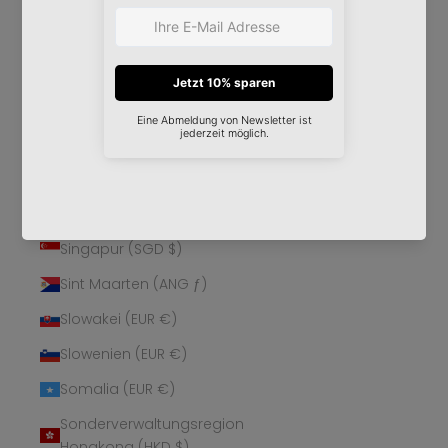
Schweden (SEK kr)
Schweiz (CHF CHF)
Senegal (XOF Fr)
Serbien (RSD РСД)
Seychellen (EUR €)
Sierra Leone (SLL Le)
Simbabwe (USD $)
Singapur (SGD $)
Sint Maarten (ANG ƒ)
Slowakei (EUR €)
Slowenien (EUR €)
Somalia (EUR €)
Sonderverwaltungsregion
Hongkong (HKD $)