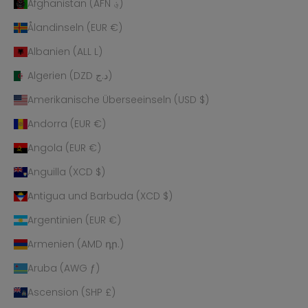
Afghanistan (AFN ؋)
Ålandinseln (EUR €)
Albanien (ALL L)
Algerien (DZD د.ج)
Amerikanische Überseeinseln (USD $)
Andorra (EUR €)
Angola (EUR €)
Anguilla (XCD $)
Antigua und Barbuda (XCD $)
Argentinien (EUR €)
Armenien (AMD դր.)
Aruba (AWG ƒ)
Ascension (SHP £)