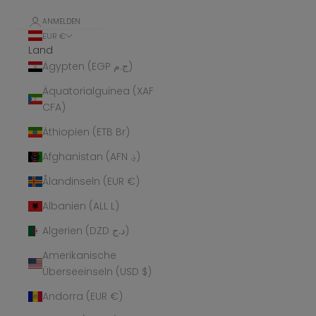
ANMELDEN
EUR €
Land
Ägypten (EGP ج.م)
Äquatorialguinea (XAF
CFA)
Äthiopien (ETB Br)
Afghanistan (AFN ؋)
Ålandinseln (EUR €)
Albanien (ALL L)
Algerien (DZD د.ج)
Amerikanische
Überseeinseln (USD $)
Andorra (EUR €)