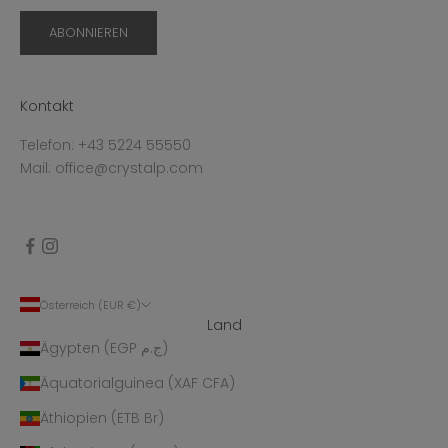
ABONNIEREN
Kontakt
Telefon: +43 5224 55550
Mail: office@crystalp.com
Österreich (EUR €)
Land
Ägypten (EGP ج.م)
Äquatorialguinea (XAF CFA)
Äthiopien (ETB Br)