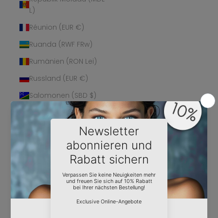
L)
Réunion (EUR €)
Ruanda (RWF FRw)
Rumänien (RON Lei)
Russland (EUR €)
Salomonen (SBD $)
Sambia (EUR €)
Samoa (WST T)
San Marino (EUR €)
São Tomé und
Príncipe (STD Db)
Saudi-Arabien (SAR
ر.س)