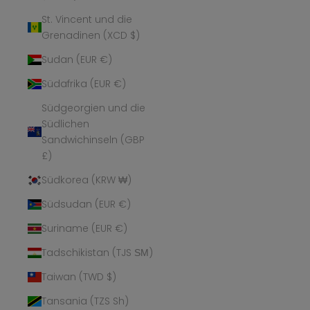
St. Vincent und die
Grenadinen (XCD $)
Sudan (EUR €)
Südafrika (EUR €)
Südgeorgien und die
Südlichen
Sandwichinseln (GBP
£)
Südkorea (KRW ₩)
Südsudan (EUR €)
Suriname (EUR €)
Tadschikistan (TJS ЅМ)
Taiwan (TWD $)
Tansania (TZS Sh)