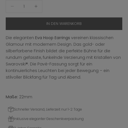
Anzahl verringern
Anzahl erhöhen
IN DEN WARENKORB
Die eleganten
Eva Hoop Earrings
vereinen klassischen
Glamour mit modernem Design. Das gold- oder
silberfarbene Finish bildet die perfekte Bühne für die
rundum gefasste, funkelnde Verzierung mit Kristallen von
Swarovski®. Die Pavé-Fassung sorgt für ein
kontinuierliches Leuchten bei jeder Bewegung – ein
stilvoller Blickfang für Tag und Abend.
Maße:
22mm
Schneller Versand, Lieferzeit nur 1-2 Tage
Inklusive eleganter Geschenkverpackung