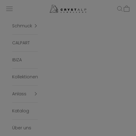
Zum Inhalt springen
crystalpjewelry
Menü
Suchen
Ware
Schmuck
CALPART
IBIZA
Kollektionen
Anlass
Katalog
Über uns