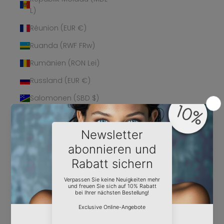
L)
Réunion (EUR €)
Ruanda (RWF FRw)
Rumänien (RON Lei)
Russland (EUR €)
Salomonen (SBD $)
Sambia (EUR €)
Samoa (WST T)
San Marino (EUR €)
São Tomé und
Príncipe (STD Db)
Saudi-Arabien (SAR
ر.س)