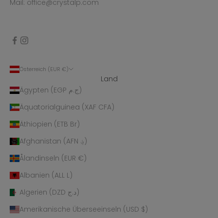
Mail: office@crystalp.com
Österreich (EUR €)
Land
Ägypten (EGP ج.م)
Äquatorialguinea (XAF CFA)
Äthiopien (ETB Br)
Afghanistan (AFN ؋)
Ålandinseln (EUR €)
Albanien (ALL L)
Algerien (DZD د.ج)
Amerikanische Überseeinseln (USD $)