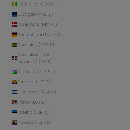
Côte d’Ivoire (XOF Fr)
Curaçao (ANG ƒ)
Dänemark (DKK kr.)
Deutschland (EUR €)
Dominica (XCD $)
Dominikanische
Republik (DOP $)
Dschibuti (DJF Fdj)
Ecuador (USD $)
El Salvador (USD $)
Eritrea (EUR €)
Estland (EUR €)
Eswatini (EUR €)