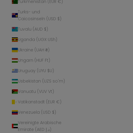
Turkmenistan (EUR €)
Turks- und
Caicosinseln (USD $)
Tuvalu (AUD $)
Uganda (UGX USh)
Ukraine (UAH ₴)
Ungarn (HUF Ft)
Uruguay (UYU $U)
Usbekistan (UZS so'm)
Vanuatu (VUV Vt)
Vatikanstadt (EUR €)
Venezuela (USD $)
Vereinigte Arabische
Emirate (AED د.إ)