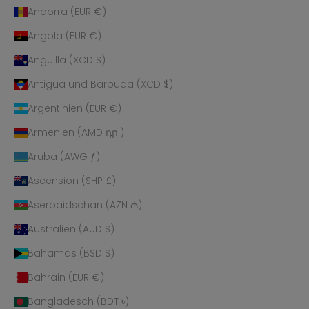
Andorra (EUR €)
Angola (EUR €)
Anguilla (XCD $)
Antigua und Barbuda (XCD $)
Argentinien (EUR €)
Armenien (AMD դր.)
Aruba (AWG ƒ)
Ascension (SHP £)
Aserbaidschan (AZN ₼)
Australien (AUD $)
Bahamas (BSD $)
Bahrain (EUR €)
Bangladesch (BDT ৳)