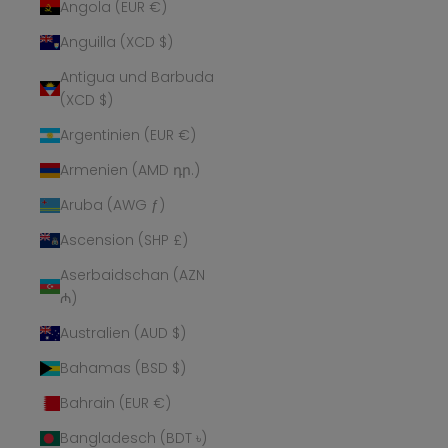
Angola (EUR €)
Anguilla (XCD $)
Antigua und Barbuda
(XCD $)
Argentinien (EUR €)
Armenien (AMD դր.)
Aruba (AWG ƒ)
Ascension (SHP £)
Aserbaidschan (AZN
₼)
Australien (AUD $)
Bahamas (BSD $)
Bahrain (EUR €)
Bangladesch (BDT ৳)