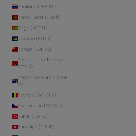
Thailand (THB ฿)
Timor-Leste (USD $)
Togo (XOF Fr)
Tokelau (NZD $)
Tonga (TOP T$)
Trinidad und Tobago
(TTD $)
Tristan da Cunha (GBP
£)
Tschad (XAF CFA)
Tschechien (CZK Kč)
Türkei (EUR €)
Tunesien (EUR €)