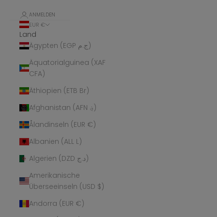
ANMELDEN
EUR €
Land
Ägypten (EGP ج.م)
Äquatorialguinea (XAF
CFA)
Äthiopien (ETB Br)
Afghanistan (AFN ؋)
Ålandinseln (EUR €)
Albanien (ALL L)
Algerien (DZD د.ج)
Amerikanische
Überseeinseln (USD $)
Andorra (EUR €)