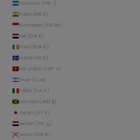
Honduras (HNL L)
Indien (INR ₹)
Indonesien (IDR Rp)
Irak (EUR €)
Irland (EUR €)
Island (ISK kr)
Isle of Man (GBP £)
Israel (ILS ₪)
Italien (EUR €)
Jamaika (JMD $)
Japan (JPY ¥)
Jemen (YER ﷼)
Jersey (EUR €)