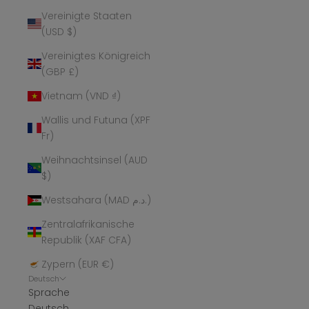
Vereinigte Staaten
(USD $)
Vereinigtes Königreich
(GBP £)
Vietnam (VND ₫)
Wallis und Futuna (XPF
Fr)
Weihnachtsinsel (AUD
$)
Westsahara (MAD د.م.)
Zentralafrikanische
Republik (XAF CFA)
Zypern (EUR €)
Deutsch
Sprache
Deutsch