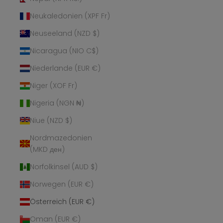
Neukaledonien (XPF Fr)
Neuseeland (NZD $)
Nicaragua (NIO C$)
Niederlande (EUR €)
Niger (XOF Fr)
Nigeria (NGN ₦)
Niue (NZD $)
Nordmazedonien
(MKD ден)
Norfolkinsel (AUD $)
Norwegen (EUR €)
Österreich (EUR €)
Oman (EUR €)