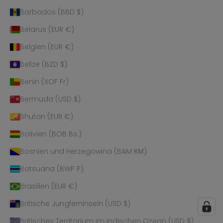
Barbados (BBD $)
Belarus (EUR €)
Belgien (EUR €)
Belize (BZD $)
Benin (XOF Fr)
Bermuda (USD $)
Bhutan (EUR €)
Bolivien (BOB Bs.)
Bosnien und Herzegowina (BAM КМ)
Botsuana (BWP P)
Brasilien (EUR €)
Britische Jungferninseln (USD $)
Britisches Territorium im Indischen Ozean (USD $)