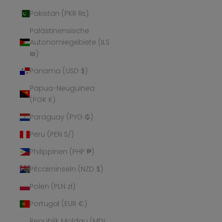
Pakistan (PKR ₨)
Palästinensische
Autonomiegebiete (ILS
₪)
Panama (USD $)
Papua-Neuguinea
(PGK K)
Paraguay (PYG ₲)
Peru (PEN S/)
Philippinen (PHP ₱)
Pitcairninseln (NZD $)
Polen (PLN zł)
Portugal (EUR €)
Republik Moldau (MDL