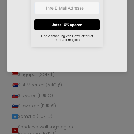
Schweden (SEK kr)
Schweiz (CHF CHF)
Senegal (XOF Fr)
Serbien (RSD РСД)
Seychellen (EUR €)
Sierra Leone (SLL Le)
Simbabwe (USD $)
Singapur (SGD $)
Sint Maarten (ANG ƒ)
Slowakei (EUR €)
Slowenien (EUR €)
Somalia (EUR €)
Sonderverwaltungsregion
Hongkong (HKD $)