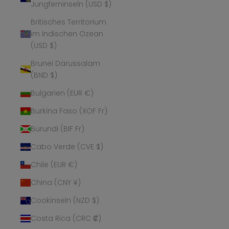
Jungferninseln (USD $)
Britisches Territorium
im Indischen Ozean
(USD $)
Brunei Darussalam
(BND $)
Bulgarien (EUR €)
Burkina Faso (XOF Fr)
Burundi (BIF Fr)
Cabo Verde (CVE $)
Chile (EUR €)
China (CNY ¥)
Cookinseln (NZD $)
Costa Rica (CRC ₡)