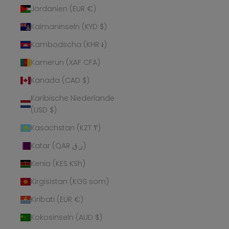
Jordanien (EUR €)
Kaimaninseln (KYD $)
Kambodscha (KHR ៛)
Kamerun (XAF CFA)
Kanada (CAD $)
Karibische Niederlande
(USD $)
Kasachstan (KZT ₸)
Katar (QAR ر.ق)
Kenia (KES KSh)
Kirgisistan (KGS som)
Kiribati (EUR €)
Kokosinseln (AUD $)