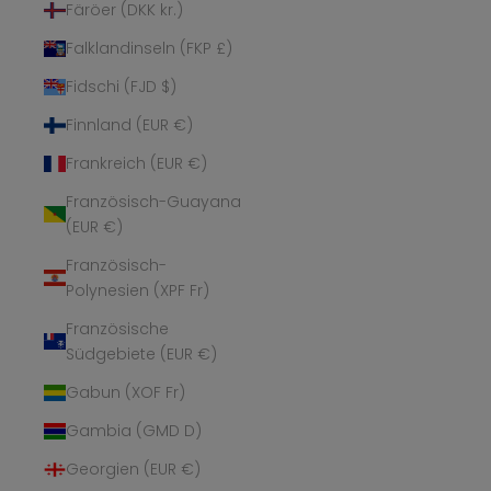
Färöer (DKK kr.)
Falklandinseln (FKP £)
Fidschi (FJD $)
Finnland (EUR €)
Frankreich (EUR €)
Französisch-Guayana
(EUR €)
Französisch-
Polynesien (XPF Fr)
Französische
Südgebiete (EUR €)
Gabun (XOF Fr)
Gambia (GMD D)
Georgien (EUR €)