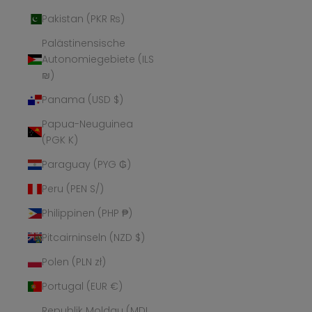
Pakistan (PKR ₨)
Palästinensische
Autonomiegebiete (ILS
₪)
Panama (USD $)
Papua-Neuguinea
(PGK K)
Paraguay (PYG ₲)
Peru (PEN S/)
Philippinen (PHP ₱)
Pitcairninseln (NZD $)
Polen (PLN zł)
Portugal (EUR €)
Republik Moldau (MDL