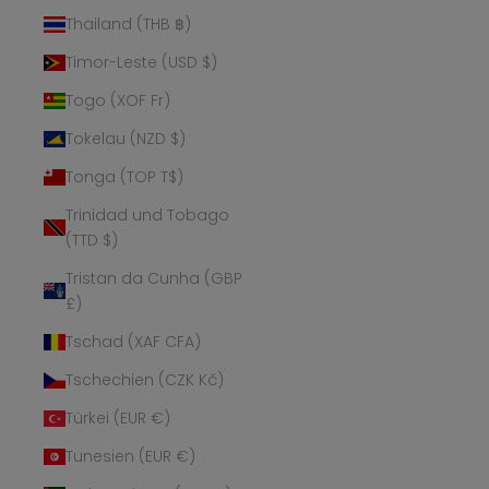
Thailand (THB ฿)
Timor-Leste (USD $)
Togo (XOF Fr)
Tokelau (NZD $)
Tonga (TOP T$)
Trinidad und Tobago
(TTD $)
Tristan da Cunha (GBP
£)
Tschad (XAF CFA)
Tschechien (CZK Kč)
Türkei (EUR €)
Tunesien (EUR €)