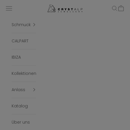
Zum Inhalt springen
crystalpjewelry
Menü
Suchen
Ware
Schmuck
CALPART
IBIZA
Kollektionen
Anlass
Katalog
Über uns