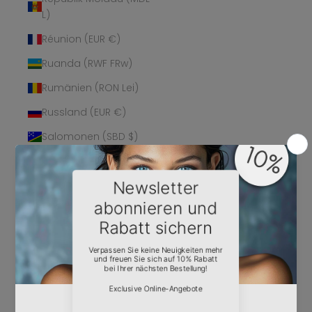
L)
Réunion (EUR €)
Ruanda (RWF FRw)
Rumänien (RON Lei)
Russland (EUR €)
Salomonen (SBD $)
Sambia (EUR €)
Samoa (WST T)
San Marino (EUR €)
São Tomé und
Príncipe (STD Db)
Saudi-Arabien (SAR
ر.س)