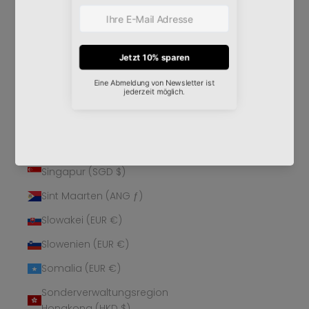
Schweden (SEK kr)
Schweiz (CHF CHF)
Senegal (XOF Fr)
Serbien (RSD РСД)
Seychellen (EUR €)
Sierra Leone (SLL Le)
Simbabwe (USD $)
Singapur (SGD $)
Sint Maarten (ANG ƒ)
Slowakei (EUR €)
Slowenien (EUR €)
Somalia (EUR €)
Sonderverwaltungsregion
Hongkong (HKD $)