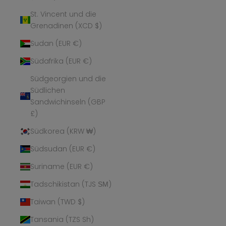
St. Vincent und die
Grenadinen (XCD $)
Sudan (EUR €)
Südafrika (EUR €)
Südgeorgien und die
Südlichen
Sandwichinseln (GBP
£)
Südkorea (KRW ₩)
Südsudan (EUR €)
Suriname (EUR €)
Tadschikistan (TJS ЅМ)
Taiwan (TWD $)
Tansania (TZS Sh)