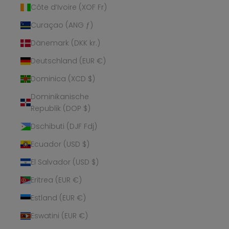
Côte d’Ivoire (XOF Fr)
Curaçao (ANG ƒ)
Dänemark (DKK kr.)
Deutschland (EUR €)
Dominica (XCD $)
Dominikanische
Republik (DOP $)
Dschibuti (DJF Fdj)
Ecuador (USD $)
El Salvador (USD $)
Eritrea (EUR €)
Estland (EUR €)
Eswatini (EUR €)