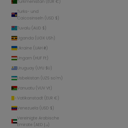
Turkmenistan (EUR €)
Turks- und
Caicosinseln (USD $)
Tuvalu (AUD $)
Uganda (UGX USh)
Ukraine (UAH ₴)
Ungarn (HUF Ft)
Uruguay (UYU $U)
Usbekistan (UZS so'm)
Vanuatu (VUV Vt)
Vatikanstadt (EUR €)
Venezuela (USD $)
Vereinigte Arabische
Emirate (AED د.إ)