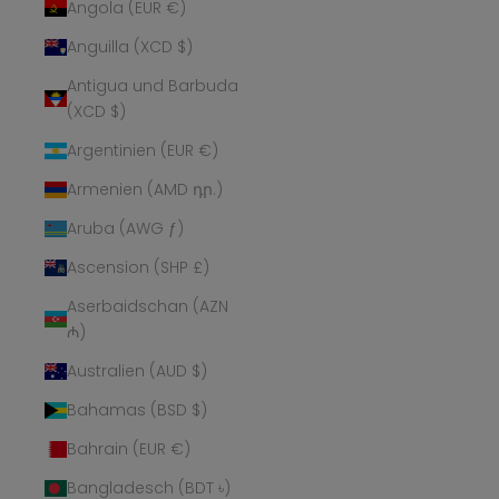
Angola (EUR €)
Anguilla (XCD $)
Antigua und Barbuda
(XCD $)
Argentinien (EUR €)
Armenien (AMD դր.)
Aruba (AWG ƒ)
Ascension (SHP £)
Aserbaidschan (AZN
₼)
Australien (AUD $)
Bahamas (BSD $)
Bahrain (EUR €)
Bangladesch (BDT ৳)