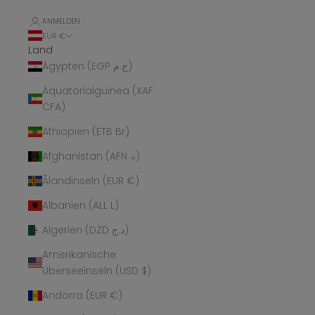
ANMELDEN
EUR €
Land
Ägypten (EGP ج.م)
Äquatorialguinea (XAF
CFA)
Äthiopien (ETB Br)
Afghanistan (AFN ؋)
Ålandinseln (EUR €)
Albanien (ALL L)
Algerien (DZD د.ج)
Amerikanische
Überseeinseln (USD $)
Andorra (EUR €)