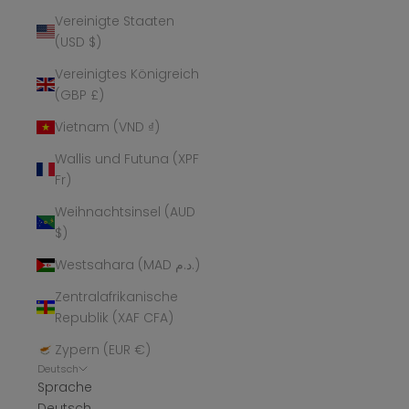
Vereinigte Staaten
(USD $)
Vereinigtes Königreich
(GBP £)
Vietnam (VND ₫)
Wallis und Futuna (XPF
Fr)
Weihnachtsinsel (AUD
$)
Westsahara (MAD د.م.)
Zentralafrikanische
Republik (XAF CFA)
Zypern (EUR €)
Deutsch
Sprache
Deutsch