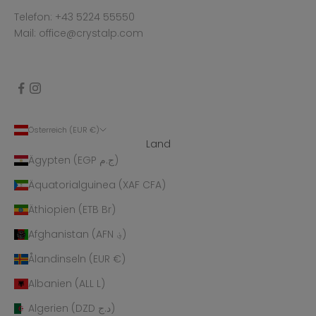
Telefon: +43 5224 55550
Mail: office@crystalp.com
Österreich (EUR €)
Land
Ägypten (EGP ج.م)
Äquatorialguinea (XAF CFA)
Äthiopien (ETB Br)
Afghanistan (AFN ؋)
Ålandinseln (EUR €)
Albanien (ALL L)
Algerien (DZD د.ج)