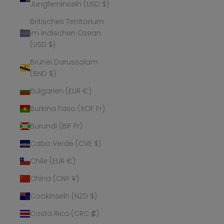
Jungferninseln (USD $)
Britisches Territorium
im Indischen Ozean
(USD $)
Brunei Darussalam
(BND $)
Bulgarien (EUR €)
Burkina Faso (XOF Fr)
Burundi (BIF Fr)
Cabo Verde (CVE $)
Chile (EUR €)
China (CNY ¥)
Cookinseln (NZD $)
Costa Rica (CRC ₡)