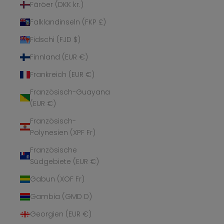
Färöer (DKK kr.)
Falklandinseln (FKP £)
Fidschi (FJD $)
Finnland (EUR €)
Frankreich (EUR €)
Französisch-Guayana
(EUR €)
Französisch-
Polynesien (XPF Fr)
Französische
Südgebiete (EUR €)
Gabun (XOF Fr)
Gambia (GMD D)
Georgien (EUR €)