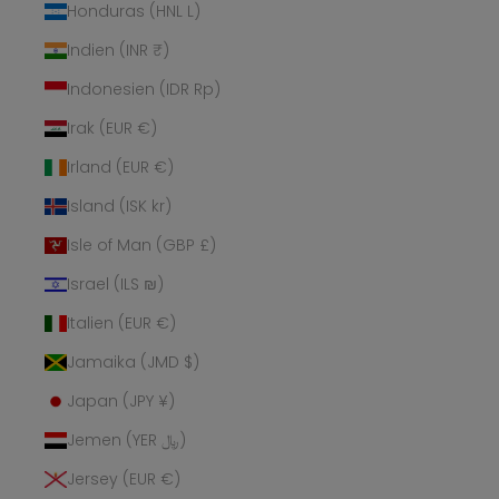
Honduras (HNL L)
Indien (INR ₹)
Indonesien (IDR Rp)
Irak (EUR €)
Irland (EUR €)
Island (ISK kr)
Isle of Man (GBP £)
Israel (ILS ₪)
Italien (EUR €)
Jamaika (JMD $)
Japan (JPY ¥)
Jemen (YER ﷼)
Jersey (EUR €)