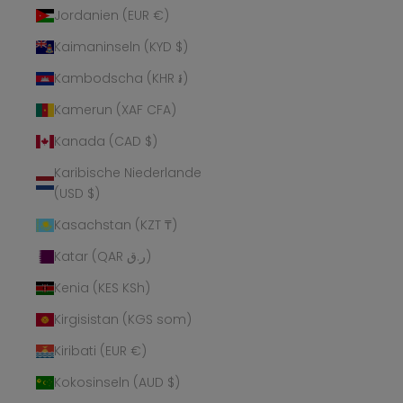
Jordanien (EUR €)
Kaimaninseln (KYD $)
Kambodscha (KHR ៛)
Kamerun (XAF CFA)
Kanada (CAD $)
Karibische Niederlande
(USD $)
Kasachstan (KZT ₸)
Katar (QAR ر.ق)
Kenia (KES KSh)
Kirgisistan (KGS som)
Kiribati (EUR €)
Kokosinseln (AUD $)