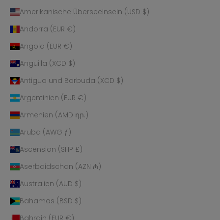
Amerikanische Überseeinseln (USD $)
Andorra (EUR €)
Angola (EUR €)
Anguilla (XCD $)
Antigua und Barbuda (XCD $)
Argentinien (EUR €)
Armenien (AMD դր.)
Aruba (AWG ƒ)
Ascension (SHP £)
Aserbaidschan (AZN ₼)
Australien (AUD $)
Bahamas (BSD $)
Bahrain (EUR €)