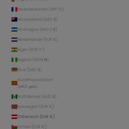
Neukaledonien (XPF Fr)
Neuseeland (NZD $)
Nicaragua (NIO C$)
Niederlande (EUR €)
Niger (XOF Fr)
Nigeria (NGN ₦)
Niue (NZD $)
Nordmazedonien
(MKD ден)
Norfolkinsel (AUD $)
Norwegen (EUR €)
Österreich (EUR €)
Oman (EUR €)