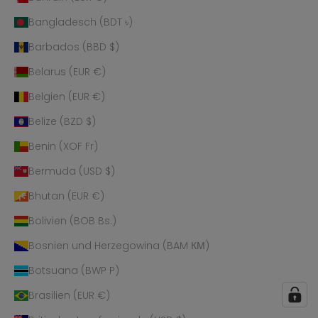
Bangladesch (BDT ৳)
Barbados (BBD $)
Belarus (EUR €)
Belgien (EUR €)
Belize (BZD $)
Benin (XOF Fr)
Bermuda (USD $)
Bhutan (EUR €)
Bolivien (BOB Bs.)
Bosnien und Herzegowina (BAM КМ)
Botsuana (BWP P)
Brasilien (EUR €)