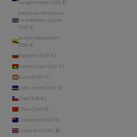
Jungferninseln (USD $)
Britisches Territorium
im Indischen Ozean
(USD $)
Brunei Darussalam
(BND $)
Bulgarien (EUR €)
Burkina Faso (XOF Fr)
Burundi (BIF Fr)
Cabo Verde (CVE $)
Chile (EUR €)
China (CNY ¥)
Cookinseln (NZD $)
Costa Rica (CRC ₡)