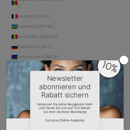
L)
Réunion (EUR €)
Ruanda (RWF FRw)
Rumänien (RON Lei)
Russland (EUR €)
Salomonen (SBD $)
Sambia (EUR €)
Samoa (WST T)
San Marino (EUR €)
São Tomé und
Príncipe (STD Db)
Saudi-Arabien (SAR
ر.س)