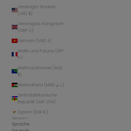
Vereinigte Staaten
(USD $)
Vereinigtes Königreich
(GBP £)
Vietnam (VND ₫)
Wallis und Futuna (XPF
Fr)
Weihnachtsinsel (AUD
$)
Westsahara (MAD د.م.)
Zentralafrikanische
Republik (XAF CFA)
Zypern (EUR €)
Deutsch
Sprache
Deutsch