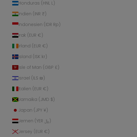
Honduras (HNL L)
Indien (INR ₹)
Indonesien (IDR Rp)
Irak (EUR €)
Irland (EUR €)
Island (ISK kr)
Isle of Man (GBP £)
Israel (ILS ₪)
Italien (EUR €)
Jamaika (JMD $)
Japan (JPY ¥)
Jemen (YER ﷼)
Jersey (EUR €)