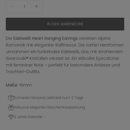
Anzahl verringern
Anzahl erhöhen
IN DEN WARENKORB
Die
Edelweiß Heart Hanging Earrings
vereinen alpine
Romantik mit eleganter Raffinesse. Die zarten Herzformen
umrahmen ein funkelndes Edelweiß, das mit strahlenden
Swarovski® Kristallen verziert ist. Ein stilvoller Eyecatcher
mit femininer Note – perfekt für besondere Anlässe und
Trachten-Outfits.
Maße:
15mm
Schneller Versand, Lieferzeit nur 1-2 Tage
Inklusive eleganter Geschenkverpackung
2 Jahre Garantie