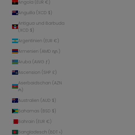
Angola (EUR €)
Anguilla (XCD $)
Antigua und Barbuda
(XCD $)
Argentinien (EUR €)
Armenien (AMD դր.)
Aruba (AWG ƒ)
Ascension (SHP £)
Aserbaidschan (AZN
₼)
Australien (AUD $)
Bahamas (BSD $)
Bahrain (EUR €)
Bangladesch (BDT ৳)