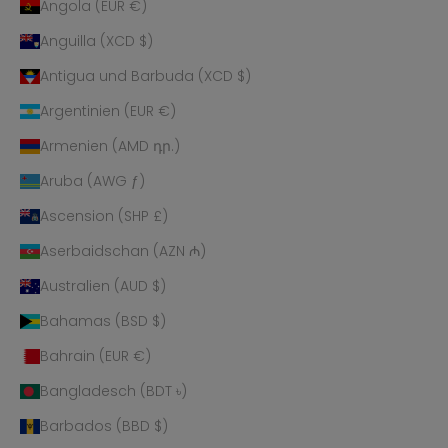
Angola (EUR €)
Anguilla (XCD $)
Antigua und Barbuda (XCD $)
Argentinien (EUR €)
Armenien (AMD դր.)
Aruba (AWG ƒ)
Ascension (SHP £)
Aserbaidschan (AZN ₼)
Australien (AUD $)
Bahamas (BSD $)
Bahrain (EUR €)
Bangladesch (BDT ৳)
Barbados (BBD $)