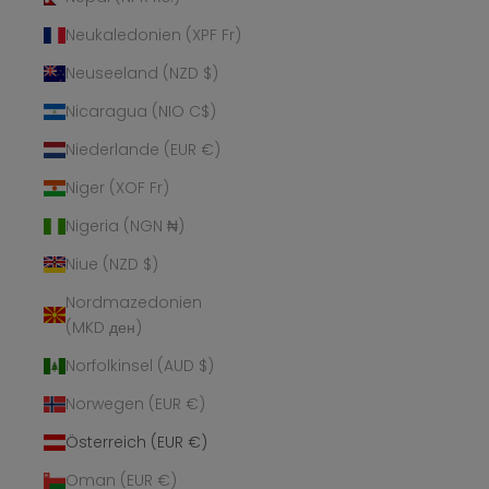
Neukaledonien (XPF Fr)
Neuseeland (NZD $)
Nicaragua (NIO C$)
Niederlande (EUR €)
Niger (XOF Fr)
Nigeria (NGN ₦)
Niue (NZD $)
Nordmazedonien
(MKD ден)
Norfolkinsel (AUD $)
Norwegen (EUR €)
Österreich (EUR €)
Oman (EUR €)