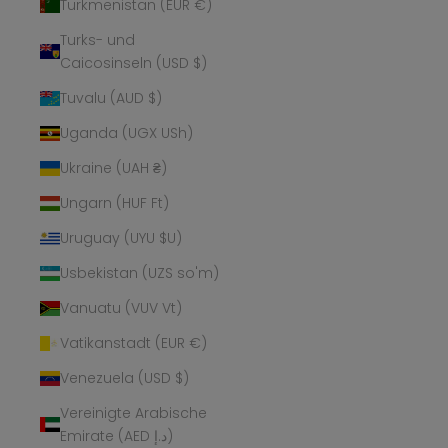
Turkmenistan (EUR €)
Turks- und
Caicosinseln (USD $)
Tuvalu (AUD $)
Uganda (UGX USh)
Ukraine (UAH ₴)
Ungarn (HUF Ft)
Uruguay (UYU $U)
Usbekistan (UZS so'm)
Vanuatu (VUV Vt)
Vatikanstadt (EUR €)
Venezuela (USD $)
Vereinigte Arabische
Emirate (AED د.إ)