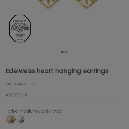
Gehe zu Element 1
Gehe zu Element 2
Gehe zu Element 3
Gehe zu Element 4
Edelweiss heart hanging earrings
SKU: 40440.CRY.G
Angebot
€69,00 EUR
Farbe:
Rhodium Gold Plated
Rhodium Gold Plated
Rhodium