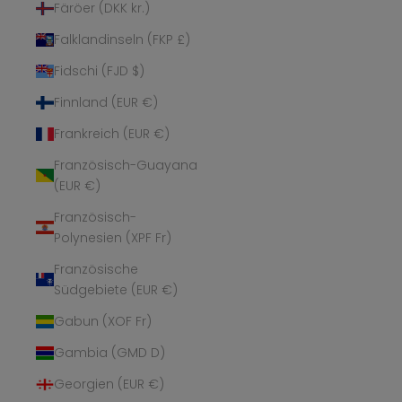
Färöer (DKK kr.)
Falklandinseln (FKP £)
Fidschi (FJD $)
Finnland (EUR €)
Frankreich (EUR €)
Französisch-Guayana
(EUR €)
Französisch-
Polynesien (XPF Fr)
Französische
Südgebiete (EUR €)
Gabun (XOF Fr)
Gambia (GMD D)
Georgien (EUR €)