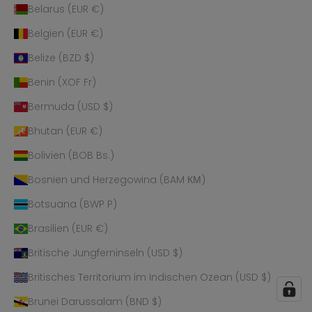
Belarus (EUR €)
Belgien (EUR €)
Belize (BZD $)
Benin (XOF Fr)
Bermuda (USD $)
Bhutan (EUR €)
Bolivien (BOB Bs.)
Bosnien und Herzegowina (BAM КМ)
Botsuana (BWP P)
Brasilien (EUR €)
Britische Jungferninseln (USD $)
Britisches Territorium im Indischen Ozean (USD $)
Brunei Darussalam (BND $)