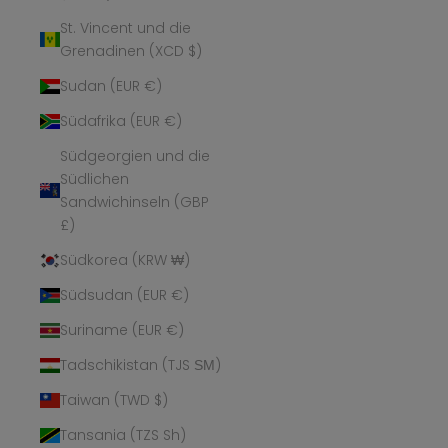
St. Vincent und die
Grenadinen (XCD $)
Sudan (EUR €)
Südafrika (EUR €)
Südgeorgien und die
Südlichen
Sandwichinseln (GBP
£)
Südkorea (KRW ₩)
Südsudan (EUR €)
Suriname (EUR €)
Tadschikistan (TJS ЅМ)
Taiwan (TWD $)
Tansania (TZS Sh)