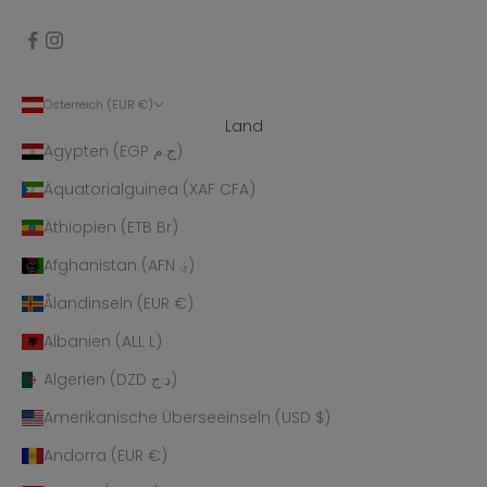
Österreich (EUR €)
Land
Ägypten (EGP ج.م)
Äquatorialguinea (XAF CFA)
Äthiopien (ETB Br)
Afghanistan (AFN ؋)
Ålandinseln (EUR €)
Albanien (ALL L)
Algerien (DZD د.ج)
Amerikanische Überseeinseln (USD $)
Andorra (EUR €)