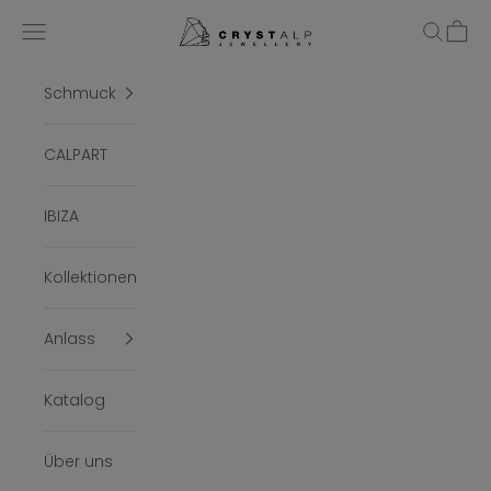
Zum Inhalt springen
crystalpjewelry
Menü
Suchen
Ware
Schmuck
CALPART
IBIZA
Kollektionen
Anlass
Katalog
Über uns