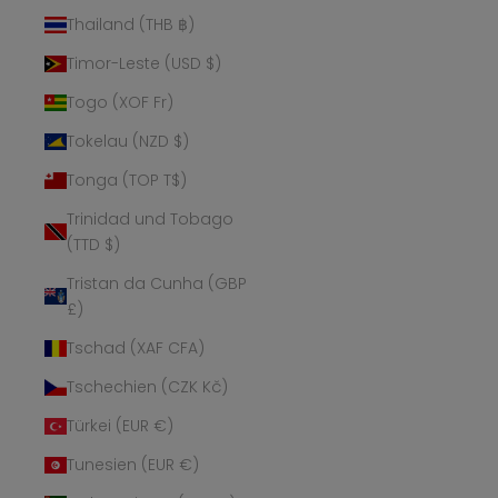
Thailand (THB ฿)
Timor-Leste (USD $)
Togo (XOF Fr)
Tokelau (NZD $)
Tonga (TOP T$)
Trinidad und Tobago
(TTD $)
Tristan da Cunha (GBP
£)
Tschad (XAF CFA)
Tschechien (CZK Kč)
Türkei (EUR €)
Tunesien (EUR €)