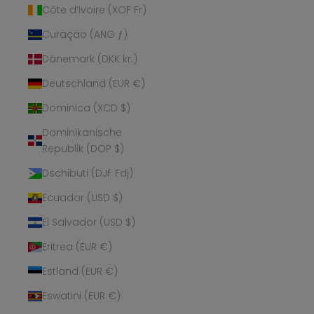
Côte d’Ivoire (XOF Fr)
Curaçao (ANG ƒ)
Dänemark (DKK kr.)
Deutschland (EUR €)
Dominica (XCD $)
Dominikanische
Republik (DOP $)
Dschibuti (DJF Fdj)
Ecuador (USD $)
El Salvador (USD $)
Eritrea (EUR €)
Estland (EUR €)
Eswatini (EUR €)