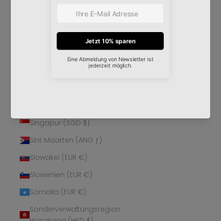
Schweden (SEK kr)
Schweiz (CHF CHF)
Senegal (XOF Fr)
Serbien (RSD РСД)
Seychellen (EUR €)
Sierra Leone (SLL Le)
Simbabwe (USD $)
Singapur (SGD $)
Sint Maarten (ANG ƒ)
Slowakei (EUR €)
Slowenien (EUR €)
Somalia (EUR €)
Sonderverwaltungsregion
Hongkong (HKD $)