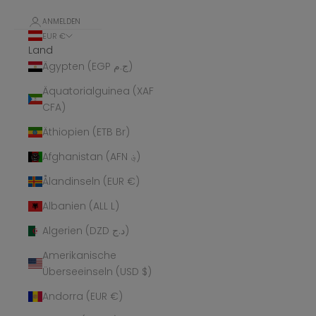
ANMELDEN
EUR €
Land
Ägypten (EGP ج.م)
Äquatorialguinea (XAF
CFA)
Äthiopien (ETB Br)
Afghanistan (AFN ؋)
Ålandinseln (EUR €)
Albanien (ALL L)
Algerien (DZD د.ج)
Amerikanische
Überseeinseln (USD $)
Andorra (EUR €)