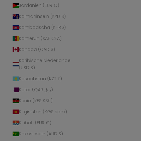
Jordanien (EUR €)
Kaimaninseln (KYD $)
Kambodscha (KHR ៛)
Kamerun (XAF CFA)
Kanada (CAD $)
Karibische Niederlande
(USD $)
Kasachstan (KZT ₸)
Katar (QAR ر.ق)
Kenia (KES KSh)
Kirgisistan (KGS som)
Kiribati (EUR €)
Kokosinseln (AUD $)