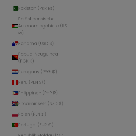
Pakistan (PKR ₨)
Palästinensische
Autonomiegebiete (ILS
₪)
Panama (USD $)
Papua-Neuguinea
(PGK K)
Paraguay (PYG ₲)
Peru (PEN S/)
Philippinen (PHP ₱)
Pitcairninseln (NZD $)
Polen (PLN zł)
Portugal (EUR €)
Republik Moldau (MDL