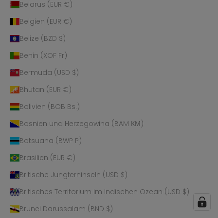
Belarus (EUR €)
Belgien (EUR €)
Belize (BZD $)
Benin (XOF Fr)
Bermuda (USD $)
Bhutan (EUR €)
Bolivien (BOB Bs.)
Bosnien und Herzegowina (BAM КМ)
Botsuana (BWP P)
Brasilien (EUR €)
Britische Jungferninseln (USD $)
Britisches Territorium im Indischen Ozean (USD $)
Brunei Darussalam (BND $)