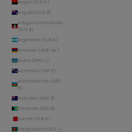
Angola (EUR €)
Anguilla (XCD $)
Antigua und Barbuda
(XCD $)
Argentinien (EUR €)
Armenien (AMD դր.)
Aruba (AWG ƒ)
Ascension (SHP £)
Aserbaidschan (AZN
₼)
Australien (AUD $)
Bahamas (BSD $)
Bahrain (EUR €)
Bangladesch (BDT ৳)