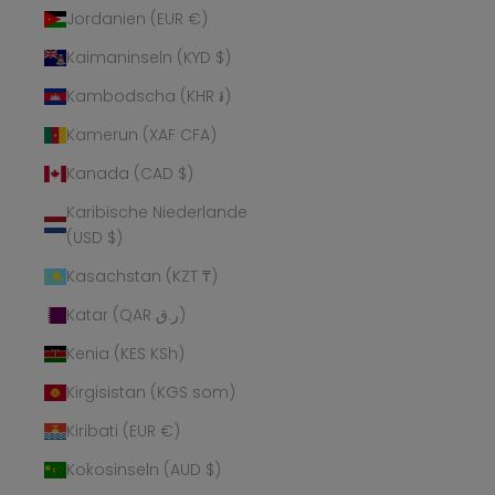
Jordanien (EUR €)
Kaimaninseln (KYD $)
Kambodscha (KHR ៛)
Kamerun (XAF CFA)
Kanada (CAD $)
Karibische Niederlande
(USD $)
Kasachstan (KZT ₸)
Katar (QAR ر.ق)
Kenia (KES KSh)
Kirgisistan (KGS som)
Kiribati (EUR €)
Kokosinseln (AUD $)