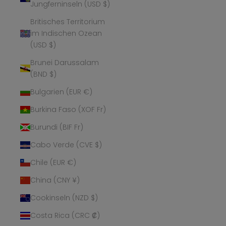
Jungferninseln (USD $)
Britisches Territorium
im Indischen Ozean
(USD $)
Brunei Darussalam
(BND $)
Bulgarien (EUR €)
Burkina Faso (XOF Fr)
Burundi (BIF Fr)
Cabo Verde (CVE $)
Chile (EUR €)
China (CNY ¥)
Cookinseln (NZD $)
Costa Rica (CRC ₡)