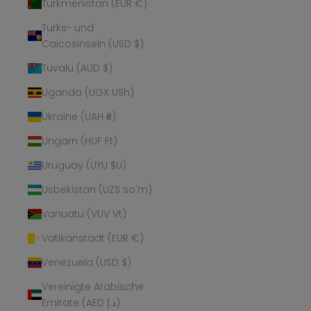
Turkmenistan (EUR €)
Turks- und
Caicosinseln (USD $)
Tuvalu (AUD $)
Uganda (UGX USh)
Ukraine (UAH ₴)
Ungarn (HUF Ft)
Uruguay (UYU $U)
Usbekistan (UZS so'm)
Vanuatu (VUV Vt)
Vatikanstadt (EUR €)
Venezuela (USD $)
Vereinigte Arabische
Emirate (AED د.إ)