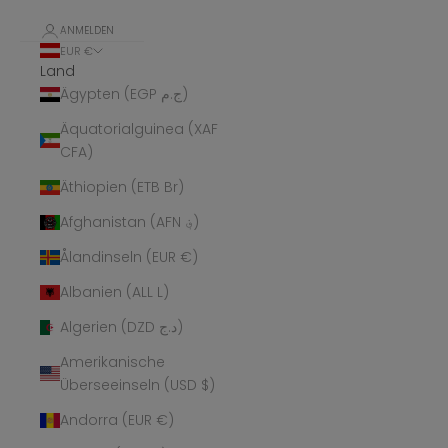
ANMELDEN
EUR €
Land
Ägypten (EGP ج.م)
Äquatorialguinea (XAF
CFA)
Äthiopien (ETB Br)
Afghanistan (AFN ؋)
Ålandinseln (EUR €)
Albanien (ALL L)
Algerien (DZD د.ج)
Amerikanische
Überseeinseln (USD $)
Andorra (EUR €)