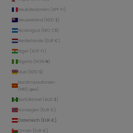
Neukaledonien (XPF Fr)
Neuseeland (NZD $)
Nicaragua (NIO C$)
Niederlande (EUR €)
Niger (XOF Fr)
Nigeria (NGN ₦)
Niue (NZD $)
Nordmazedonien
(MKD ден)
Norfolkinsel (AUD $)
Norwegen (EUR €)
Österreich (EUR €)
Oman (EUR €)