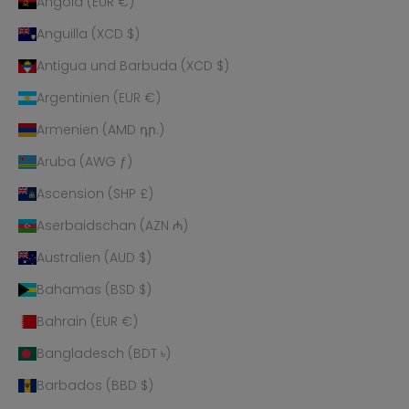
Angola (EUR €)
Anguilla (XCD $)
Antigua und Barbuda (XCD $)
Argentinien (EUR €)
Armenien (AMD դր.)
Aruba (AWG ƒ)
Ascension (SHP £)
Aserbaidschan (AZN ₼)
Australien (AUD $)
Bahamas (BSD $)
Bahrain (EUR €)
Bangladesch (BDT ৳)
Barbados (BBD $)