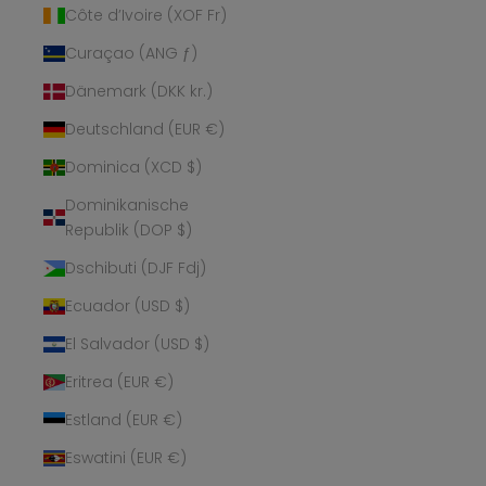
Côte d’Ivoire (XOF Fr)
Curaçao (ANG ƒ)
Dänemark (DKK kr.)
Deutschland (EUR €)
Dominica (XCD $)
Dominikanische
Republik (DOP $)
Dschibuti (DJF Fdj)
Ecuador (USD $)
El Salvador (USD $)
Eritrea (EUR €)
Estland (EUR €)
Eswatini (EUR €)