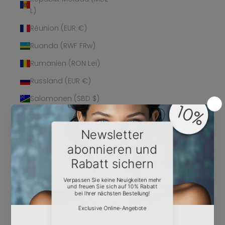
L)
Réunion (EUR €)
Ruanda (RWF FRw)
Rumänien (RON Lei)
Russland (EUR €)
Salomonen (SBD $)
Sambia (EUR €)
Samoa (WST T)
San Marino (EUR €)
São Tomé und
Príncipe (STD Db)
Saudi-Arabien (SAR
ر.س)