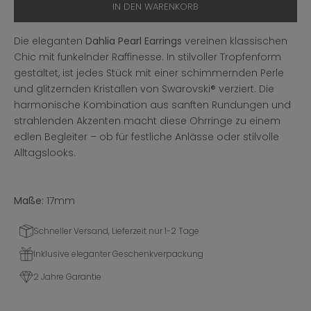
IN DEN WARENKORB
Die eleganten
Dahlia Pearl Earrings
vereinen klassischen
Chic mit funkelnder Raffinesse. In stilvoller Tropfenform
gestaltet, ist jedes Stück mit einer schimmernden Perle
und glitzernden Kristallen von Swarovski® verziert. Die
harmonische Kombination aus sanften Rundungen und
strahlenden Akzenten macht diese Ohrringe zu einem
edlen Begleiter – ob für festliche Anlässe oder stilvolle
Alltagslooks.
Maße:
17mm
Schneller Versand, Lieferzeit nur 1-2 Tage
Inklusive eleganter Geschenkverpackung
2 Jahre Garantie