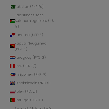
Pakistan (PKR ₨)
Palästinensische
Autonomiegebiete (ILS
₪)
Panama (USD $)
Papua-Neuguinea
(PGK K)
Paraguay (PYG ₲)
Peru (PEN S/)
Philippinen (PHP ₱)
Pitcairninseln (NZD $)
Polen (PLN zł)
Portugal (EUR €)
Republik Moldau (MDL