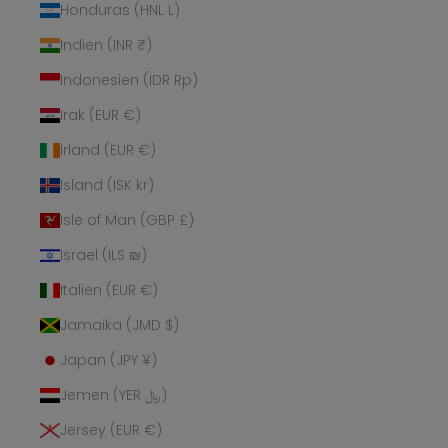
Honduras (HNL L)
Indien (INR ₹)
Indonesien (IDR Rp)
Irak (EUR €)
Irland (EUR €)
Island (ISK kr)
Isle of Man (GBP £)
Israel (ILS ₪)
Italien (EUR €)
Jamaika (JMD $)
Japan (JPY ¥)
Jemen (YER ﷼)
Jersey (EUR €)