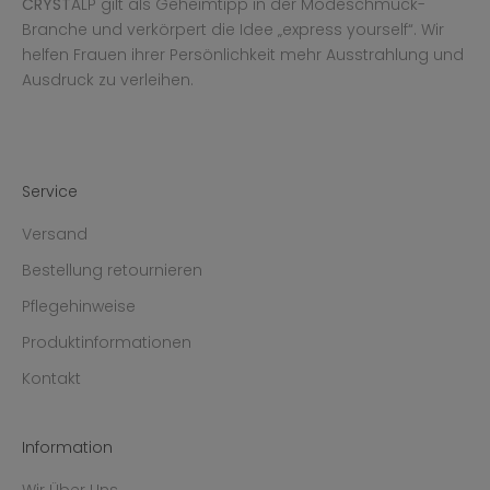
CRYST
ALP gilt als Geheimtipp in der Modeschmuck-
Branche und verkörpert die Idee „express yourself“. Wir
helfen Frauen ihrer Persönlichkeit mehr Ausstrahlung und
Ausdruck zu verleihen.
Service
Versand
Bestellung retournieren
Pflegehinweise
Produktinformationen
Kontakt
Information
Wir Über Uns