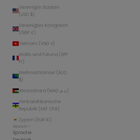
Vereinigte Staaten
(USD $)
Vereinigtes Königreich
(GBP £)
Vietnam (VND ₫)
Wallis und Futuna (XPF
Fr)
Weihnachtsinsel (AUD
$)
Westsahara (MAD د.م.)
Zentralafrikanische
Republik (XAF CFA)
Zypern (EUR €)
Deutsch
Sprache
Deutsch