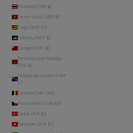
Thailand (THB ฿)
Timor-Leste (USD $)
Togo (XOF Fr)
Tokelau (NZD $)
Tonga (TOP T$)
Trinidad und Tobago
(TTD $)
Tristan da Cunha (GBP
£)
Tschad (XAF CFA)
Tschechien (CZK Kč)
Türkei (EUR €)
Tunesien (EUR €)