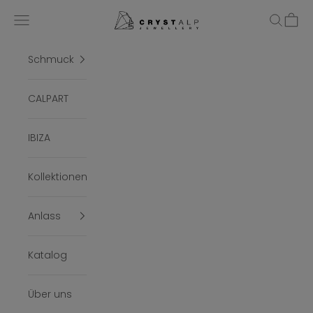
Zum Inhalt springen
crystalpjewelry
Menü
Suchen
Ware
Schmuck
CALPART
IBIZA
Kollektionen
Anlass
Katalog
Über uns