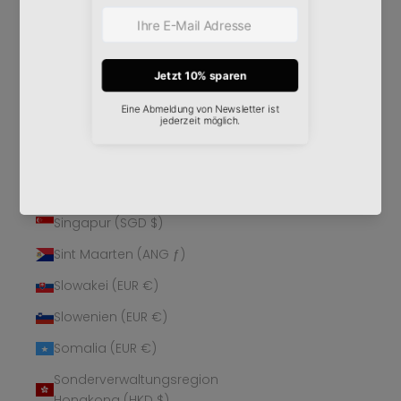
Schweden (SEK kr)
Schweiz (CHF CHF)
Senegal (XOF Fr)
Serbien (RSD РСД)
Seychellen (EUR €)
Sierra Leone (SLL Le)
Simbabwe (USD $)
Singapur (SGD $)
Sint Maarten (ANG ƒ)
Slowakei (EUR €)
Slowenien (EUR €)
Somalia (EUR €)
Sonderverwaltungsregion
Hongkong (HKD $)