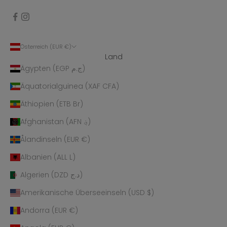
Österreich (EUR €)
Land
Ägypten (EGP ج.م)
Äquatorialguinea (XAF CFA)
Äthiopien (ETB Br)
Afghanistan (AFN ؋)
Ålandinseln (EUR €)
Albanien (ALL L)
Algerien (DZD د.ج)
Amerikanische Überseeinseln (USD $)
Andorra (EUR €)