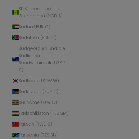
St. Vincent und die
Grenadinen (XCD $)
Sudan (EUR €)
Südafrika (EUR €)
Südgeorgien und die
Südlichen
Sandwichinseln (GBP
£)
Südkorea (KRW ₩)
Südsudan (EUR €)
Suriname (EUR €)
Tadschikistan (TJS ЅМ)
Taiwan (TWD $)
Tansania (TZS Sh)