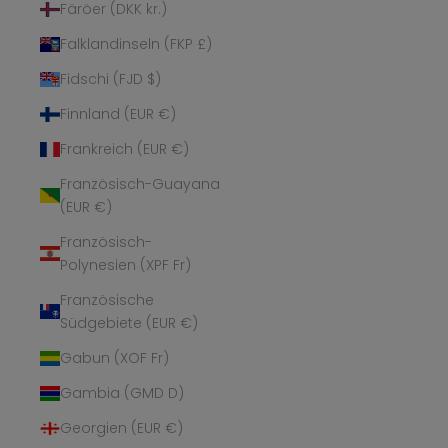
Färöer (DKK kr.)
Falklandinseln (FKP £)
Fidschi (FJD $)
Finnland (EUR €)
Frankreich (EUR €)
Französisch-Guayana
(EUR €)
Französisch-
Polynesien (XPF Fr)
Französische
Südgebiete (EUR €)
Gabun (XOF Fr)
Gambia (GMD D)
Georgien (EUR €)