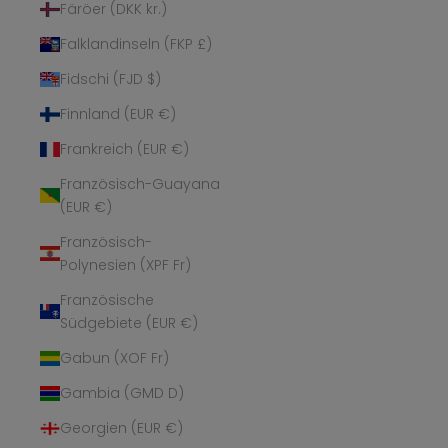
Färöer (DKK kr.)
Falklandinseln (FKP £)
Fidschi (FJD $)
Finnland (EUR €)
Frankreich (EUR €)
Französisch-Guayana
(EUR €)
Französisch-
Polynesien (XPF Fr)
Französische
Südgebiete (EUR €)
Gabun (XOF Fr)
Gambia (GMD D)
Georgien (EUR €)