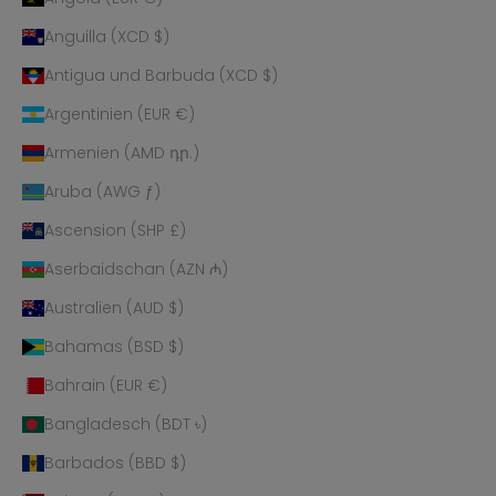
Anguilla (XCD $)
Antigua und Barbuda (XCD $)
Argentinien (EUR €)
Armenien (AMD դր.)
Aruba (AWG ƒ)
Ascension (SHP £)
Aserbaidschan (AZN ₼)
Australien (AUD $)
Bahamas (BSD $)
Bahrain (EUR €)
Bangladesch (BDT ৳)
Barbados (BBD $)