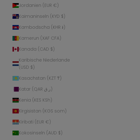
Jordanien (EUR €)
Kaimaninseln (KYD $)
Kambodscha (KHR ៛)
Kamerun (XAF CFA)
Kanada (CAD $)
Karibische Niederlande
(USD $)
Kasachstan (KZT ₸)
Katar (QAR ر.ق)
Kenia (KES KSh)
Kirgisistan (KGS som)
Kiribati (EUR €)
Kokosinseln (AUD $)