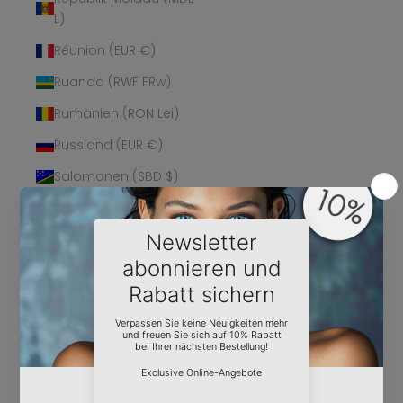
L)
Réunion (EUR €)
Ruanda (RWF FRw)
Rumänien (RON Lei)
Russland (EUR €)
Salomonen (SBD $)
Sambia (EUR €)
Samoa (WST T)
San Marino (EUR €)
São Tomé und
Príncipe (STD Db)
Saudi-Arabien (SAR
ر.س)