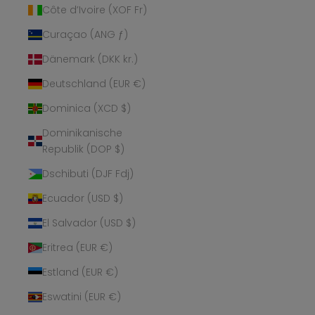
Côte d’Ivoire (XOF Fr)
Curaçao (ANG ƒ)
Dänemark (DKK kr.)
Deutschland (EUR €)
Dominica (XCD $)
Dominikanische
Republik (DOP $)
Dschibuti (DJF Fdj)
Ecuador (USD $)
El Salvador (USD $)
Eritrea (EUR €)
Estland (EUR €)
Eswatini (EUR €)