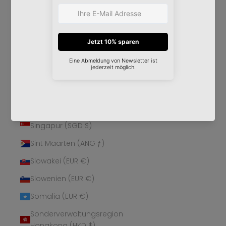
Schweden (SEK kr)
Schweiz (CHF CHF)
Senegal (XOF Fr)
Serbien (RSD РСД)
Seychellen (EUR €)
Sierra Leone (SLL Le)
Simbabwe (USD $)
Singapur (SGD $)
Sint Maarten (ANG ƒ)
Slowakei (EUR €)
Slowenien (EUR €)
Somalia (EUR €)
Sonderverwaltungsregion
Hongkong (HKD $)