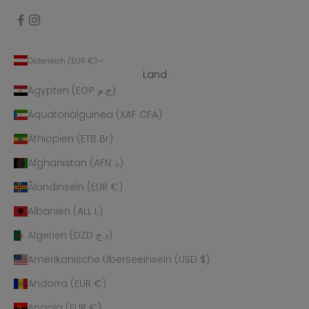
Österreich (EUR €)
Land
Ägypten (EGP ج.م)
Äquatorialguinea (XAF CFA)
Äthiopien (ETB Br)
Afghanistan (AFN ؋)
Ålandinseln (EUR €)
Albanien (ALL L)
Algerien (DZD د.ج)
Amerikanische Überseeinseln (USD $)
Andorra (EUR €)
Angola (EUR €)