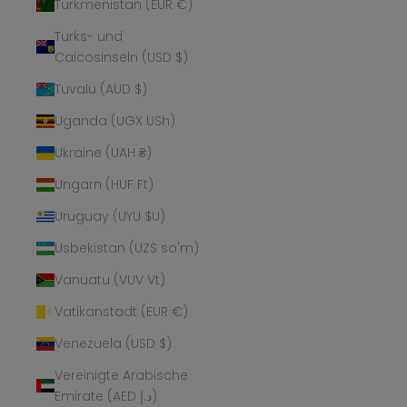
Turkmenistan (EUR €)
Turks- und
Caicosinseln (USD $)
Tuvalu (AUD $)
Uganda (UGX USh)
Ukraine (UAH ₴)
Ungarn (HUF Ft)
Uruguay (UYU $U)
Usbekistan (UZS so'm)
Vanuatu (VUV Vt)
Vatikanstadt (EUR €)
Venezuela (USD $)
Vereinigte Arabische
Emirate (AED د.إ)