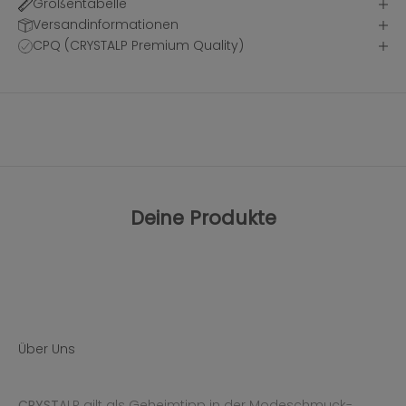
Größentabelle
Versandinformationen
CPQ (CRYSTALP Premium Quality)
Deine Produkte
Über Uns
CRYST
ALP gilt als Geheimtipp in der Modeschmuck-