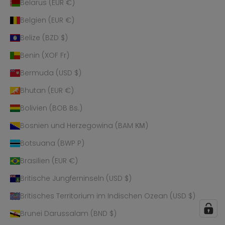
Belarus (EUR €)
Belgien (EUR €)
Belize (BZD $)
Benin (XOF Fr)
Bermuda (USD $)
Bhutan (EUR €)
Bolivien (BOB Bs.)
Bosnien und Herzegowina (BAM КМ)
Botsuana (BWP P)
Brasilien (EUR €)
Britische Jungferninseln (USD $)
Britisches Territorium im Indischen Ozean (USD $)
Brunei Darussalam (BND $)