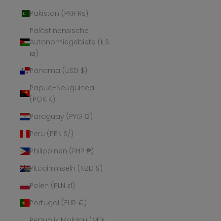
Pakistan (PKR ₨)
Palästinensische
Autonomiegebiete (ILS
₪)
Panama (USD $)
Papua-Neuguinea
(PGK K)
Paraguay (PYG ₲)
Peru (PEN S/)
Philippinen (PHP ₱)
Pitcairninseln (NZD $)
Polen (PLN zł)
Portugal (EUR €)
Republik Moldau (MDL