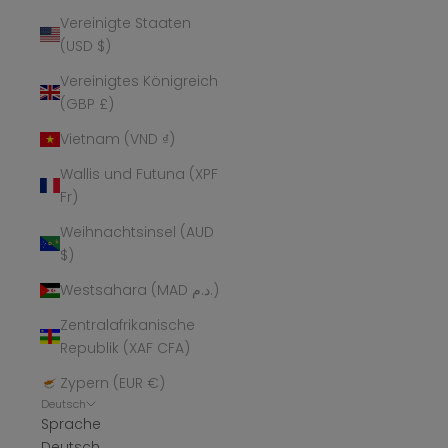
Vereinigte Staaten
(USD $)
Vereinigtes Königreich
(GBP £)
Vietnam (VND ₫)
Wallis und Futuna (XPF
Fr)
Weihnachtsinsel (AUD
$)
Westsahara (MAD د.م.)
Zentralafrikanische
Republik (XAF CFA)
Zypern (EUR €)
Deutsch
Sprache
Deutsch