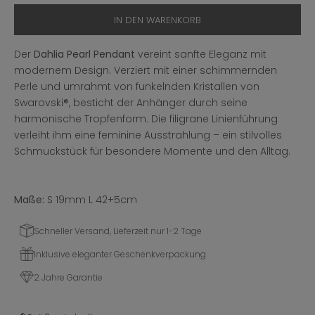
IN DEN WARENKORB
Der
Dahlia Pearl Pendant
vereint sanfte Eleganz mit
modernem Design. Verziert mit einer schimmernden
Perle und umrahmt von funkelnden Kristallen von
Swarovski®, besticht der Anhänger durch seine
harmonische Tropfenform. Die filigrane Linienführung
verleiht ihm eine feminine Ausstrahlung – ein stilvolles
Schmuckstück für besondere Momente und den Alltag.
Maße:
S 19mm L 42+5cm
Schneller Versand, Lieferzeit nur 1-2 Tage
Inklusive eleganter Geschenkverpackung
2 Jahre Garantie