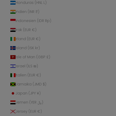
Honduras (HNL L)
Indien (INR ₹)
Indonesien (IDR Rp)
Irak (EUR €)
Irland (EUR €)
Island (ISK kr)
Isle of Man (GBP £)
Israel (ILS ₪)
Italien (EUR €)
Jamaika (JMD $)
Japan (JPY ¥)
Jemen (YER ﷼)
Jersey (EUR €)