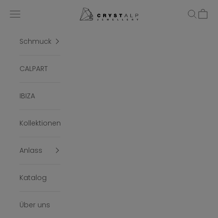
Zum Inhalt springen
crystalpjewelry
Menü
Suchen
Ware
Schmuck
CALPART
IBIZA
Kollektionen
Anlass
Katalog
Über uns