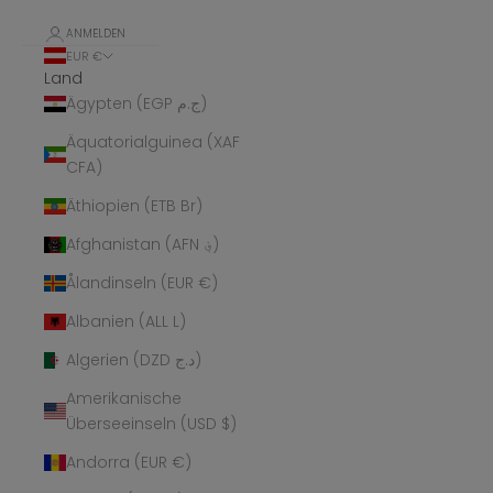
ANMELDEN
EUR €
Land
Ägypten (EGP ج.م)
Äquatorialguinea (XAF
CFA)
Äthiopien (ETB Br)
Afghanistan (AFN ؋)
Ålandinseln (EUR €)
Albanien (ALL L)
Algerien (DZD د.ج)
Amerikanische
Überseeinseln (USD $)
Andorra (EUR €)