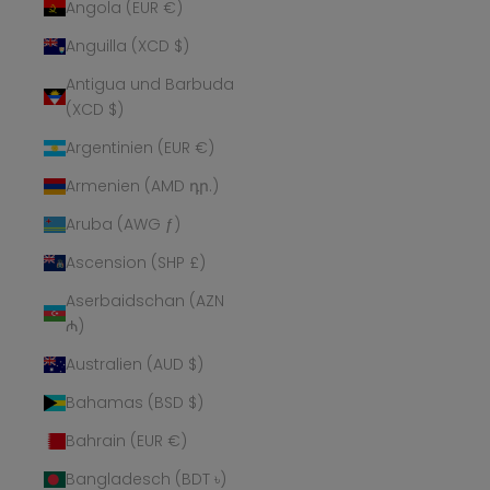
Angola (EUR €)
Anguilla (XCD $)
Antigua und Barbuda
(XCD $)
Argentinien (EUR €)
Armenien (AMD դր.)
Aruba (AWG ƒ)
Ascension (SHP £)
Aserbaidschan (AZN
₼)
Australien (AUD $)
Bahamas (BSD $)
Bahrain (EUR €)
Bangladesch (BDT ৳)