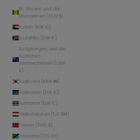
St. Vincent und die
Grenadinen (XCD $)
Sudan (EUR €)
Südafrika (EUR €)
Südgeorgien und die
Südlichen
Sandwichinseln (GBP
£)
Südkorea (KRW ₩)
Südsudan (EUR €)
Suriname (EUR €)
Tadschikistan (TJS ЅМ)
Taiwan (TWD $)
Tansania (TZS Sh)