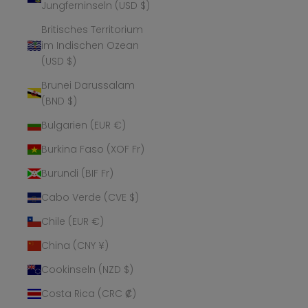
Jungferninseln (USD $)
Britisches Territorium
im Indischen Ozean
(USD $)
Brunei Darussalam
(BND $)
Bulgarien (EUR €)
Burkina Faso (XOF Fr)
Burundi (BIF Fr)
Cabo Verde (CVE $)
Chile (EUR €)
China (CNY ¥)
Cookinseln (NZD $)
Costa Rica (CRC ₡)