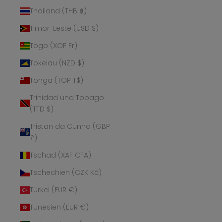
Thailand (THB ฿)
Timor-Leste (USD $)
Togo (XOF Fr)
Tokelau (NZD $)
Tonga (TOP T$)
Trinidad und Tobago
(TTD $)
Tristan da Cunha (GBP
£)
Tschad (XAF CFA)
Tschechien (CZK Kč)
Türkei (EUR €)
Tunesien (EUR €)