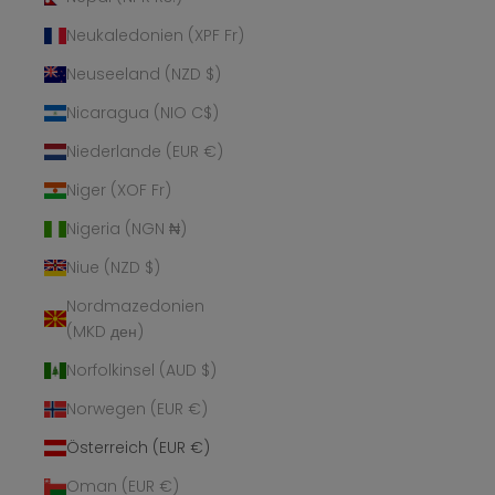
Neukaledonien (XPF Fr)
Neuseeland (NZD $)
Nicaragua (NIO C$)
Niederlande (EUR €)
Niger (XOF Fr)
Nigeria (NGN ₦)
Niue (NZD $)
Nordmazedonien
(MKD ден)
Norfolkinsel (AUD $)
Norwegen (EUR €)
Österreich (EUR €)
Oman (EUR €)