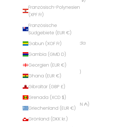
Französisch-Polynesien
Andorra (EUR €)
(XPF Fr)
Angola (EUR €)
Französische
Anguilla (XCD $)
Südgebiete (EUR €)
Antigua und Barbuda
Gabun (XOF Fr)
(XCD $)
Gambia (GMD D)
Argentinien (EUR €)
Georgien (EUR €)
Armenien (AMD դր.)
Ghana (EUR €)
Aruba (AWG ƒ)
Gibraltar (GBP £)
Ascension (SHP £)
Grenada (XCD $)
Aserbaidschan (AZN ₼)
Griechenland (EUR €)
Australien (AUD $)
Grönland (DKK kr.)
Bahamas (BSD $)