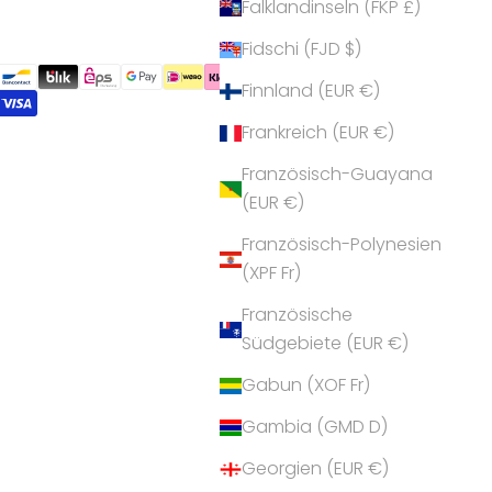
Falklandinseln (FKP £)
Fidschi (FJD $)
Finnland (EUR €)
Frankreich (EUR €)
Französisch-Guayana
(EUR €)
Französisch-Polynesien
(XPF Fr)
Französische
Südgebiete (EUR €)
Gabun (XOF Fr)
Gambia (GMD D)
Georgien (EUR €)