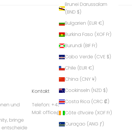
Brunei Darussalam
(BND $)
Bulgarien (EUR €)
Burkina Faso (XOF Fr)
Burundi (BIF Fr)
Cabo Verde (CVE $)
Chile (EUR €)
China (CNY ¥)
Cookinseln (NZD $)
Kontakt
Costa Rica (CRC ₡)
ionen und
Telefon: +43 5224 55550
Mail: office@crystalp.com
Côte d’Ivoire (XOF Fr)
ty, bringe
Curaçao (ANG ƒ)
d entscheide