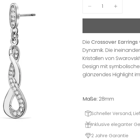
Anzahl verringern
Anzahl erhö
Die
Crossover Earrings
Dynamik. Die ineinande
Kristallen von Swarovsk
Design mit symbolische
glänzendes Highlight im 
Maße:
28mm
Schneller Versand, Lief
Inklusive eleganter 
2 Jahre Garantie