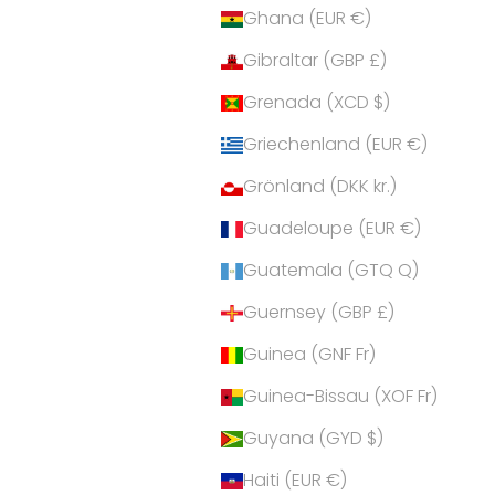
Ghana (EUR €)
Gibraltar (GBP £)
Grenada (XCD $)
Griechenland (EUR €)
Grönland (DKK kr.)
Guadeloupe (EUR €)
Guatemala (GTQ Q)
Guernsey (GBP £)
Guinea (GNF Fr)
Guinea-Bissau (XOF Fr)
Guyana (GYD $)
Haiti (EUR €)