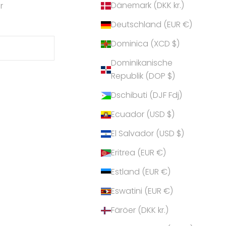
Dänemark (DKK kr.)
r
Deutschland (EUR €)
Dominica (XCD $)
Dominikanische
Republik (DOP $)
Dschibuti (DJF Fdj)
Ecuador (USD $)
El Salvador (USD $)
Eritrea (EUR €)
Estland (EUR €)
Eswatini (EUR €)
Färöer (DKK kr.)