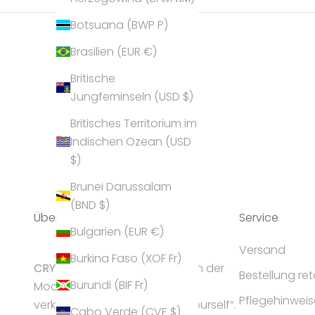
Botsuana (BWP P)
Brasilien (EUR €)
Britische
Jungferninseln (USD $)
Britisches Territorium im
Indischen Ozean (USD
$)
Brunei Darussalam
(BND $)
Über Uns
Service
Bulgarien (EUR €)
Versand
Burkina Faso (XOF Fr)
CRYST
ALP gilt als Geheimtipp in der
Bestellung re
Burundi (BIF Fr)
Modeschmuck-Branche und
Pflegehinweis
verkörpert die Idee „express yourself“.
Cabo Verde (CVE $)