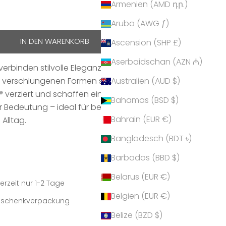
Armenien (AMD դր.)
hen
Aruba (AWG ƒ)
IN DEN WARENKORB
Ascension (SHP £)
Aserbaidschan (AZN ₼)
verbinden stilvolle Eleganz mit geschwungener
r verschlungenen Formen sind mit funkelnden
Australien (AUD $)
i® verziert und schaffen ein modernes, feminines
Bahamas (BSD $)
r Bedeutung – ideal für besondere Anlässe oder als
Bahrain (EUR €)
Alltag.
Bangladesch (BDT ৳)
Barbados (BBD $)
Belarus (EUR €)
erzeit nur 1-2 Tage
Belgien (EUR €)
Geschenkverpackung
Belize (BZD $)