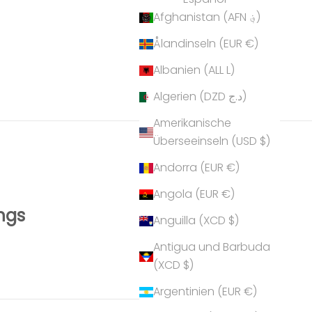
Afghanistan (AFN ؋)
Ålandinseln (EUR €)
Albanien (ALL L)
Algerien (DZD د.ج)
Amerikanische
Überseeinseln (USD $)
Andorra (EUR €)
Angola (EUR €)
ngs
Anguilla (XCD $)
Antigua und Barbuda
(XCD $)
Argentinien (EUR €)