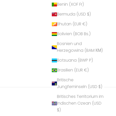
Benin (XOF Fr)
Bermuda (USD $)
Bhutan (EUR €)
Bolivien (BOB Bs.)
Bosnien und
Herzegowina (BAM КМ)
Botsuana (BWP P)
Brasilien (EUR €)
Britische
Jungferninseln (USD $)
Britisches Territorium im
Indischen Ozean (USD
$)