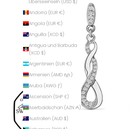
Überseeinseln (USD $)
Andorra (EUR €)
Angola (EUR €)
Anguilla (XCD $)
Antigua und Barbuda
(XCD $)
Argentinien (EUR €)
Armenien (AMD դր.)
Aruba (AWG ƒ)
Ascension (SHP £)
Aserbaidschan (AZN ₼)
Australien (AUD $)