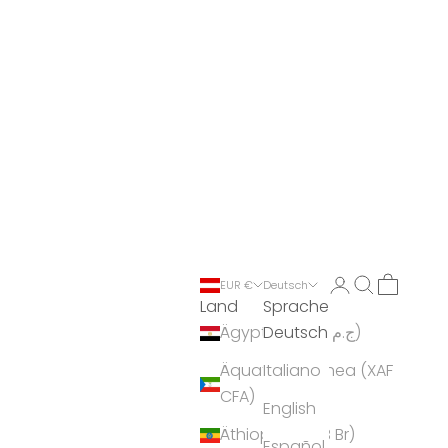
Anmelden
Suchen
Warenko
EUR €
Deutsch
Land
Sprache
Deutsch
Ägypten (EGP ج.م)
Äquatorialguinea (XAF
Italiano
CFA)
English
Äthiopien (ETB Br)
Español