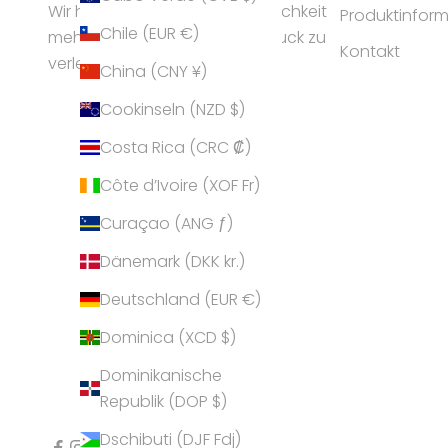
Wir helfen Frauen ihrer Persönlichkeit
Produktinfor
Chile (EUR €)
mehr Ausstrahlung und Ausdruck zu
Kontakt
verleihen.
China (CNY ¥)
Cookinseln (NZD $)
Costa Rica (CRC ₡)
Côte d’Ivoire (XOF Fr)
Curaçao (ANG ƒ)
Dänemark (DKK kr.)
Deutschland (EUR €)
Dominica (XCD $)
Dominikanische
Republik (DOP $)
Dschibuti (DJF Fdj)