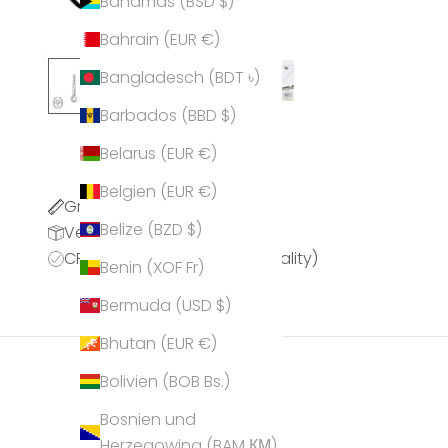
Bahamas (BSD $)
Bahrain (EUR €)
Bangladesch (BDT ৳)
Barbados (BBD $)
Belarus (EUR €)
Belgien (EUR €)
Größentabelle
Belize (BZD $)
Versandinformationen
CPQ (CRYSTALP Premium Quality)
Benin (XOF Fr)
Bermuda (USD $)
Bhutan (EUR €)
Bolivien (BOB Bs.)
Bosnien und
Herzegowina (BAM КМ)