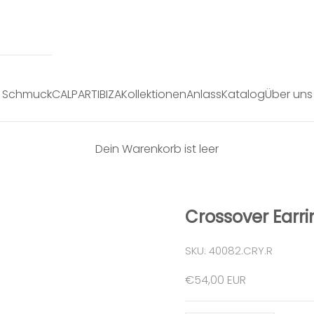
Schmuck
CALPART
IBIZA
Kollektionen
Anlass
Katalog
Über uns
Dein Warenkorb ist leer
Crossover Earri
SKU: 40082.CRY.R
Angebot
€54,00 EUR