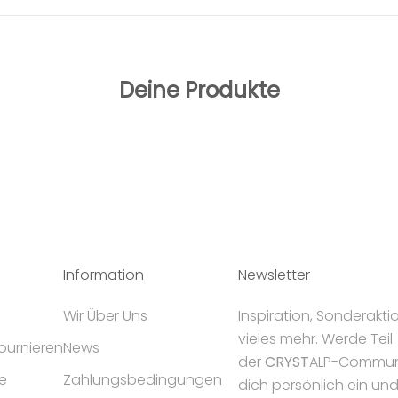
Deine Produkte
Information
Newsletter
Wir Über Uns
Inspiration, Sonderakt
vieles mehr. Werde Teil
tournieren
News
der
CRYST
ALP-Communi
e
Zahlungsbedingungen
dich persönlich ein un