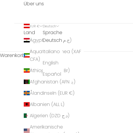
Über uns
EUR €
Deutsch
Land
Sprache
Deutsch
Ägypten (EGP ج.م)
Äquatorialguinea (XAF
Italiano
Warenkorb
CFA)
English
Äthiopien (ETB Br)
Español
Afghanistan (AFN ؋)
Ålandinseln (EUR €)
Albanien (ALL L)
Algerien (DZD د.ج)
Amerikanische