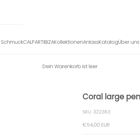
Schmuck
CALPART
IBIZA
Kollektionen
Anlass
Katalog
Über uns
Dein Warenkorb ist leer
Coral large pe
SKU: 32238.E
Angebot
€54,00 EUR