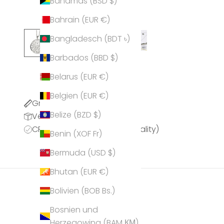
Bahamas (BSD $)
Bahrain (EUR €)
Bangladesch (BDT ৳)
Barbados (BBD $)
Belarus (EUR €)
Belgien (EUR €)
Größentabelle
Belize (BZD $)
Versandinformationen
CPQ (CRYSTALP Premium Quality)
Benin (XOF Fr)
Bermuda (USD $)
Bhutan (EUR €)
Bolivien (BOB Bs.)
Bosnien und
Herzegowina (BAM КМ)