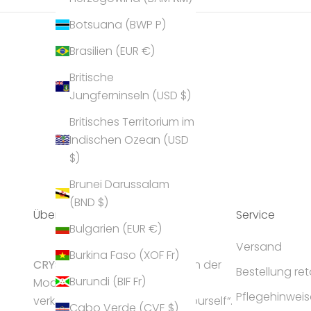
Botsuana (BWP P)
Brasilien (EUR €)
Britische
Jungferninseln (USD $)
Britisches Territorium im
Indischen Ozean (USD
$)
Brunei Darussalam
(BND $)
Über Uns
Service
Bulgarien (EUR €)
Versand
Burkina Faso (XOF Fr)
CRYST
ALP gilt als Geheimtipp in der
Bestellung re
Burundi (BIF Fr)
Modeschmuck-Branche und
Pflegehinweis
verkörpert die Idee „express yourself“.
Cabo Verde (CVE $)