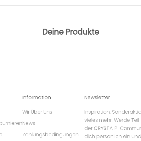
Deine Produkte
Information
Newsletter
Wir Über Uns
Inspiration, Sonderakt
vieles mehr. Werde Teil
tournieren
News
der
CRYST
ALP-Communi
e
Zahlungsbedingungen
dich persönlich ein un