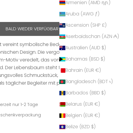
Armenien (AMD դր.)
Aruba (AWG ƒ)
Ascension (SHP £)
BALD WIEDER VERFÜGBAR
Aserbaidschan (AZN ₼)
 vereint symbolische Bedeutung und stilvolle
Australien (AUD $)
nischen Design. Die vergoldete Oberfläche wird
Bahamas (BSD $)
um-Motiv veredelt, das von zarten funkelnden
wird. Der Lebensbaum steht für Kraft, Wachstum und
Bahrain (EUR €)
ngsvolles Schmuckstück, das sich perfekt als
Bangladesch (BDT ৳)
s täglicher Begleiter mit positiver Symbolkraft
Barbados (BBD $)
Belarus (EUR €)
erzeit nur 1-2 Tage
Geschenkverpackung
Belgien (EUR €)
Belize (BZD $)