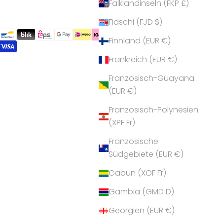
Falklandinseln (FKP £)
Fidschi (FJD $)
Finnland (EUR €)
Frankreich (EUR €)
Französisch-Guayana
(EUR €)
Französisch-Polynesien
(XPF Fr)
Französische
Südgebiete (EUR €)
Gabun (XOF Fr)
Gambia (GMD D)
Georgien (EUR €)