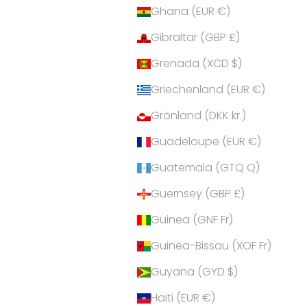
Ghana (EUR €)
Gibraltar (GBP £)
Grenada (XCD $)
Griechenland (EUR €)
Grönland (DKK kr.)
Guadeloupe (EUR €)
Guatemala (GTQ Q)
Guernsey (GBP £)
Guinea (GNF Fr)
Guinea-Bissau (XOF Fr)
Guyana (GYD $)
Haiti (EUR €)