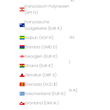
Französisch-Polynesien
Andorra (EUR €)
(XPF Fr)
Angola (EUR €)
Französische
Anguilla (XCD $)
Südgebiete (EUR €)
Antigua und Barbuda
Gabun (XOF Fr)
(XCD $)
Gambia (GMD D)
Argentinien (EUR €)
Georgien (EUR €)
Armenien (AMD դր.)
Ghana (EUR €)
Aruba (AWG ƒ)
Gibraltar (GBP £)
Ascension (SHP £)
Grenada (XCD $)
Aserbaidschan (AZN ₼)
Griechenland (EUR €)
Australien (AUD $)
Grönland (DKK kr.)
Bahamas (BSD $)