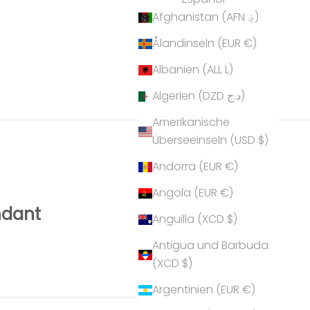
Afghanistan (AFN ؋)
Ålandinseln (EUR €)
Albanien (ALL L)
Algerien (DZD د.ج)
Amerikanische
Überseeinseln (USD $)
Andorra (EUR €)
Angola (EUR €)
ndant
Anguilla (XCD $)
Antigua und Barbuda
(XCD $)
Argentinien (EUR €)