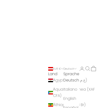
Anmelden
Suchen
Warenko
EUR €
Deutsch
Land
Sprache
Deutsch
Ägypten (EGP ج.م)
Äquatorialguinea (XAF
Italiano
CFA)
English
Äthiopien (ETB Br)
Español