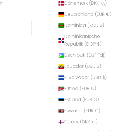
Dänemark (DKK kr.)
r
Deutschland (EUR €)
Dominica (XCD $)
Dominikanische
Republik (DOP $)
Dschibuti (DJF Fdj)
Ecuador (USD $)
El Salvador (USD $)
Eritrea (EUR €)
Estland (EUR €)
Eswatini (EUR €)
Färöer (DKK kr.)