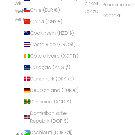
Wir helfen Frauen ihrer Persönlichkeit
Produktinfor
Chile (EUR €)
mehr Ausstrahlung und Ausdruck zu
Kontakt
verleihen.
China (CNY ¥)
Cookinseln (NZD $)
Costa Rica (CRC ₡)
Côte d’Ivoire (XOF Fr)
Curaçao (ANG ƒ)
Dänemark (DKK kr.)
Deutschland (EUR €)
Dominica (XCD $)
Dominikanische
Republik (DOP $)
Dschibuti (DJF Fdj)