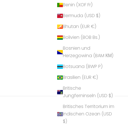
Benin (XOF Fr)
Bermuda (USD $)
Bhutan (EUR €)
Bolivien (BOB Bs.)
Bosnien und
Herzegowina (BAM КМ)
Botsuana (BWP P)
Brasilien (EUR €)
Britische
Jungferninseln (USD $)
Britisches Territorium im
Indischen Ozean (USD
$)