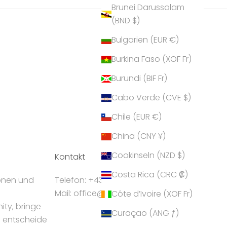
Brunei Darussalam
(BND $)
Bulgarien (EUR €)
Burkina Faso (XOF Fr)
Burundi (BIF Fr)
Cabo Verde (CVE $)
Chile (EUR €)
China (CNY ¥)
Cookinseln (NZD $)
Kontakt
Costa Rica (CRC ₡)
ionen und
Telefon: +43 5224 55550
Mail: office@crystalp.com
Côte d’Ivoire (XOF Fr)
ty, bringe
Curaçao (ANG ƒ)
d entscheide