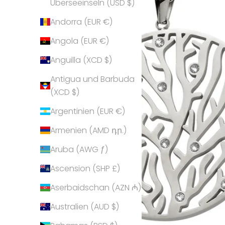
Überseeinseln (USD $)
Andorra (EUR €)
Angola (EUR €)
Anguilla (XCD $)
Antigua und Barbuda
(XCD $)
Argentinien (EUR €)
Armenien (AMD դր.)
Aruba (AWG ƒ)
Ascension (SHP £)
Aserbaidschan (AZN ₼)
Australien (AUD $)