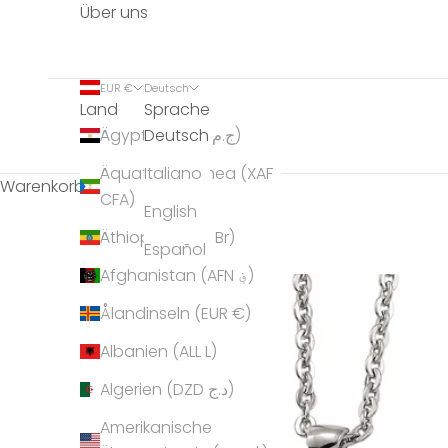
Über uns
EUR €
Deutsch
Land
Sprache
Deutsch
Ägypten (EGP ج.م)
Äquatorialguinea (XAF
Italiano
Warenkorb
CFA)
English
Äthiopien (ETB Br)
Español
Afghanistan (AFN ؋)
Ålandinseln (EUR €)
Albanien (ALL L)
Algerien (DZD د.ج)
Amerikanische