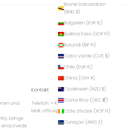
Brunei Darussalam
(BND $)
Bulgarien (EUR €)
Burkina Faso (XOF Fr)
Burundi (BIF Fr)
Cabo Verde (CVE $)
Chile (EUR €)
China (CNY ¥)
Cookinseln (NZD $)
Kontakt
Costa Rica (CRC ₡)
ionen und
Telefon: +43 5224 55550
Mail: office@crystalp.com
Côte d’Ivoire (XOF Fr)
ty, bringe
Curaçao (ANG ƒ)
d entscheide