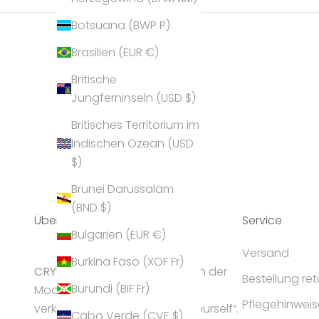
Botsuana (BWP P)
Brasilien (EUR €)
Britische
Jungferninseln (USD $)
Britisches Territorium im
Indischen Ozean (USD
$)
Brunei Darussalam
(BND $)
Über Uns
Service
Bulgarien (EUR €)
Versand
Burkina Faso (XOF Fr)
CRYST
ALP gilt als Geheimtipp in der
Bestellung re
Burundi (BIF Fr)
Modeschmuck-Branche und
Pflegehinweis
verkörpert die Idee „express yourself“.
Cabo Verde (CVE $)