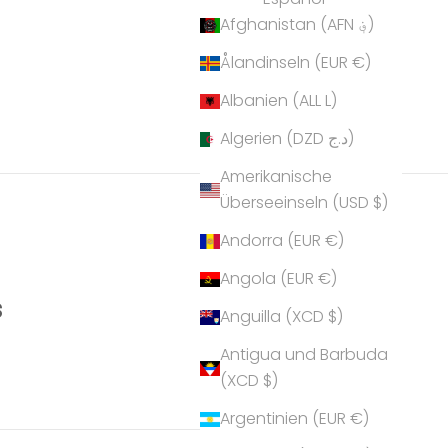
Afghanistan (AFN ؋)
Ålandinseln (EUR €)
Albanien (ALL L)
Algerien (DZD د.ج)
Amerikanische
Überseeinseln (USD $)
Andorra (EUR €)
Angola (EUR €)
s
Anguilla (XCD $)
Antigua und Barbuda
(XCD $)
Argentinien (EUR €)