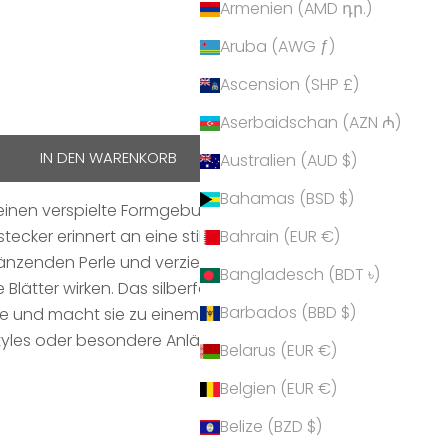
Armenien (AMD դր.)
Aruba (AWG ƒ)
Ascension (SHP £)
hen
Aserbaidschan (AZN ₼)
IN DEN WARENKORB
Australien (AUD $)
Bahamas (BSD $)
inen verspielte Formgebung mit eleganter
ecker erinnert an eine stilisierte Kirsche –
Bahrain (EUR €)
nzenden Perle und verziert mit Kristallen von
Bangladesch (BDT ৳)
 Blätter wirken. Das silberfarbene Finish verleiht den
Barbados (BBD $)
te und macht sie zu einem charmanten Blickfang –
tyles oder besondere Anlässe.
Belarus (EUR €)
Belgien (EUR €)
Belize (BZD $)