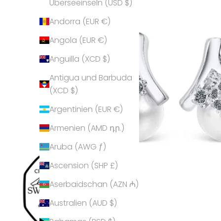
Überseeinseln (USD $)
Andorra (EUR €)
Angola (EUR €)
Anguilla (XCD $)
Antigua und Barbuda
(XCD $)
Argentinien (EUR €)
Armenien (AMD դր.)
Aruba (AWG ƒ)
Ascension (SHP £)
Aserbaidschan (AZN ₼)
Australien (AUD $)