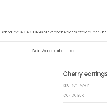
Schmuck
CALPART
IBIZA
Kollektionen
Anlass
Katalog
Über uns
Dein Warenkorb ist leer
Cherry earring
SKU: 40114.WHI.R
Angebot
€64,00 EUR