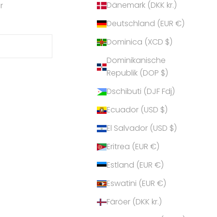
Dänemark (DKK kr.)
r
Deutschland (EUR €)
Dominica (XCD $)
Dominikanische
Republik (DOP $)
Dschibuti (DJF Fdj)
Ecuador (USD $)
El Salvador (USD $)
Eritrea (EUR €)
Estland (EUR €)
Eswatini (EUR €)
Färöer (DKK kr.)