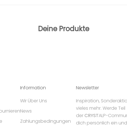
Deine Produkte
Information
Newsletter
Wir Über Uns
Inspiration, Sonderakt
vieles mehr. Werde Teil
tournieren
News
der
CRYST
ALP-Communi
e
Zahlungsbedingungen
dich persönlich ein un