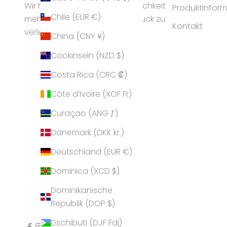
Wir helfen Frauen ihrer Persönlichkeit
Produktinfor
Chile (EUR €)
mehr Ausstrahlung und Ausdruck zu
Kontakt
verleihen.
China (CNY ¥)
Cookinseln (NZD $)
Costa Rica (CRC ₡)
Côte d’Ivoire (XOF Fr)
Curaçao (ANG ƒ)
Dänemark (DKK kr.)
Deutschland (EUR €)
Dominica (XCD $)
Dominikanische
Republik (DOP $)
Dschibuti (DJF Fdj)