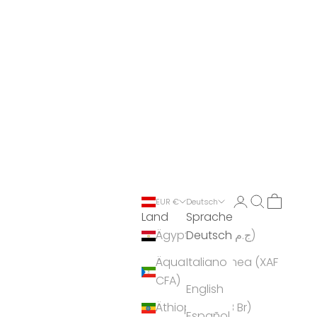
Anmelden
Suchen
Warenko
EUR €
Deutsch
Land
Sprache
Deutsch
Ägypten (EGP ج.م)
Äquatorialguinea (XAF
Italiano
CFA)
English
Äthiopien (ETB Br)
Español