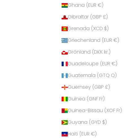
Ghana (EUR €)
Gibraltar (GBP £)
Grenada (XCD $)
Griechenland (EUR €)
Grönland (DKK kr.)
Guadeloupe (EUR €)
Guatemala (GTQ Q)
Guernsey (GBP £)
Guinea (GNF Fr)
Guinea-Bissau (XOF Fr)
Guyana (GYD $)
Haiti (EUR €)