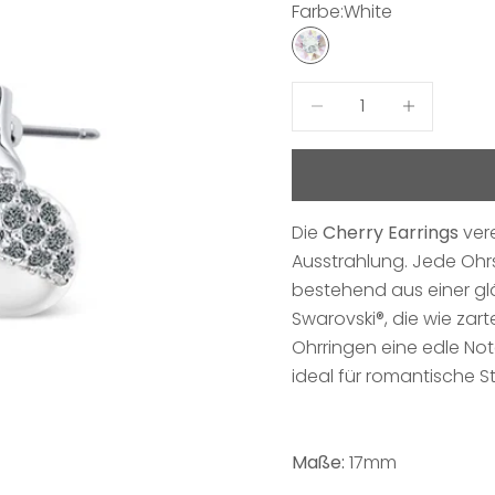
Farbe:
White
White
Anzahl verringern
Anzahl erhö
Die
Cherry Earrings
vere
Ausstrahlung. Jede Ohrst
bestehend aus einer glä
Swarovski®, die wie zarte
Ohrringen eine edle No
ideal für romantische S
Maße:
17mm