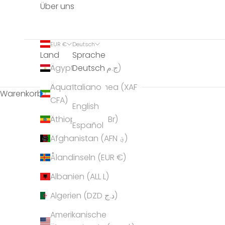
Über uns
EUR €
Deutsch
Land
Sprache
Deutsch
Ägypten (EGP ج.م)
Äquatorialguinea (XAF
Italiano
Warenkorb
CFA)
English
Äthiopien (ETB Br)
Español
Afghanistan (AFN ؋)
Ålandinseln (EUR €)
Albanien (ALL L)
Algerien (DZD د.ج)
Amerikanische