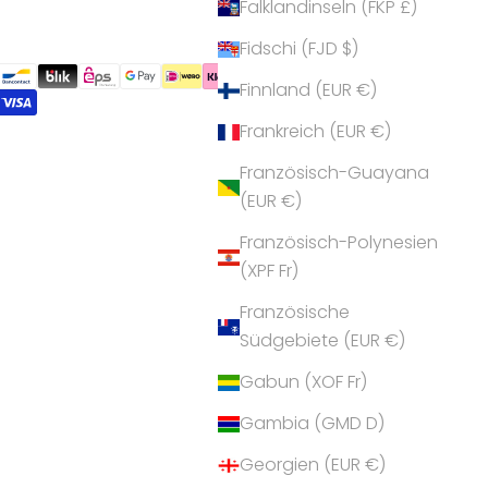
Falklandinseln (FKP £)
Fidschi (FJD $)
Finnland (EUR €)
Frankreich (EUR €)
Französisch-Guayana
(EUR €)
Französisch-Polynesien
(XPF Fr)
Französische
Südgebiete (EUR €)
Gabun (XOF Fr)
Gambia (GMD D)
Georgien (EUR €)