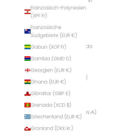
Französisch-Polynesien
Andorra (EUR €)
(XPF Fr)
Angola (EUR €)
Französische
Anguilla (XCD $)
Südgebiete (EUR €)
Antigua und Barbuda
Gabun (XOF Fr)
(XCD $)
Gambia (GMD D)
Argentinien (EUR €)
Georgien (EUR €)
Armenien (AMD դր.)
Ghana (EUR €)
Aruba (AWG ƒ)
Gibraltar (GBP £)
Ascension (SHP £)
Grenada (XCD $)
Aserbaidschan (AZN ₼)
Griechenland (EUR €)
Australien (AUD $)
Grönland (DKK kr.)
Bahamas (BSD $)