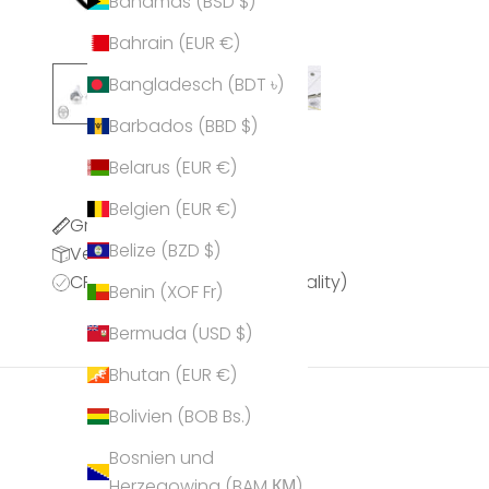
Bahamas (BSD $)
Bahrain (EUR €)
Bangladesch (BDT ৳)
Barbados (BBD $)
Belarus (EUR €)
Belgien (EUR €)
Größentabelle
Belize (BZD $)
Versandinformationen
CPQ (CRYSTALP Premium Quality)
Benin (XOF Fr)
Bermuda (USD $)
Bhutan (EUR €)
Bolivien (BOB Bs.)
Bosnien und
Herzegowina (BAM КМ)