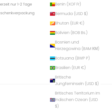
Benin (XOF Fr)
erzeit nur 1-2 Tage
Geschenkverpackung
Bermuda (USD $)
Bhutan (EUR €)
Bolivien (BOB Bs.)
Bosnien und
Herzegowina (BAM КМ)
Botsuana (BWP P)
Brasilien (EUR €)
Britische
Jungferninseln (USD $)
Britisches Territorium im
Indischen Ozean (USD
$)