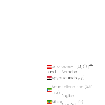
Anmelden
Suchen
Warenko
EUR €
Deutsch
Land
Sprache
Deutsch
Ägypten (EGP ج.م)
Äquatorialguinea (XAF
Italiano
CFA)
English
Äthiopien (ETB Br)
Español