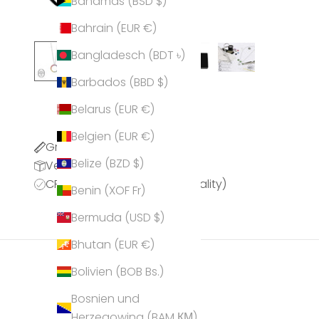
Bahamas (BSD $)
Bahrain (EUR €)
Bangladesch (BDT ৳)
Barbados (BBD $)
Belarus (EUR €)
Belgien (EUR €)
Größentabelle
Belize (BZD $)
Versandinformationen
CPQ (CRYSTALP Premium Quality)
Benin (XOF Fr)
Bermuda (USD $)
Bhutan (EUR €)
Bolivien (BOB Bs.)
Bosnien und
Herzegowina (BAM КМ)