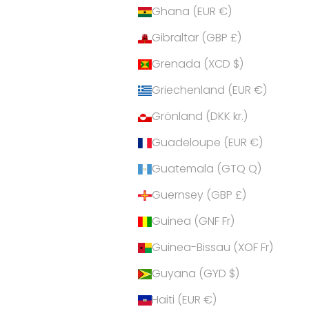
Ghana (EUR €)
Gibraltar (GBP £)
Grenada (XCD $)
Griechenland (EUR €)
Grönland (DKK kr.)
Guadeloupe (EUR €)
Guatemala (GTQ Q)
Guernsey (GBP £)
Guinea (GNF Fr)
Guinea-Bissau (XOF Fr)
Guyana (GYD $)
Haiti (EUR €)