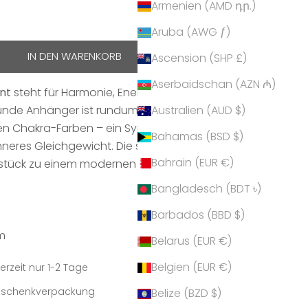
Armenien (AMD դր.)
hen
Aruba (AWG ƒ)
IN DEN WARENKORB
Ascension (SHP £)
Aserbaidschan (AZN ₼)
nt
steht für Harmonie, Energie und stilvolle
unde Anhänger ist rundum verziert mit Kristallen von
Australien (AUD $)
ben Chakra-Farben – ein Symbol für
Bahamas (BSD $)
neres Gleichgewicht. Die schlichte, elegante Form
Bahrain (EUR €)
ück zu einem modernen Begleiter mit spiritueller
Bangladesch (BDT ৳)
Barbados (BBD $)
m
Belarus (EUR €)
Belgien (EUR €)
erzeit nur 1-2 Tage
Geschenkverpackung
Belize (BZD $)