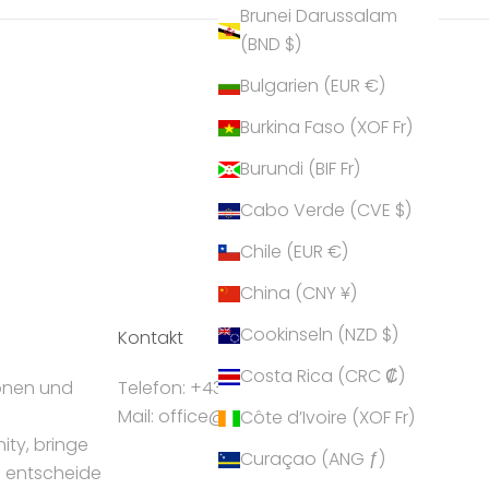
Brunei Darussalam
(BND $)
Bulgarien (EUR €)
Burkina Faso (XOF Fr)
Burundi (BIF Fr)
Cabo Verde (CVE $)
Chile (EUR €)
China (CNY ¥)
Cookinseln (NZD $)
Kontakt
Costa Rica (CRC ₡)
ionen und
Telefon: +43 5224 55550
Mail: office@crystalp.com
Côte d’Ivoire (XOF Fr)
ty, bringe
Curaçao (ANG ƒ)
d entscheide