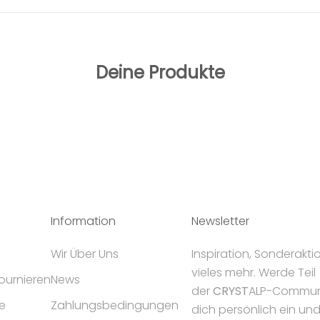
Deine Produkte
Information
Newsletter
Wir Über Uns
Inspiration, Sonderakt
vieles mehr. Werde Teil
tournieren
News
der
CRYST
ALP-Communi
e
Zahlungsbedingungen
dich persönlich ein un