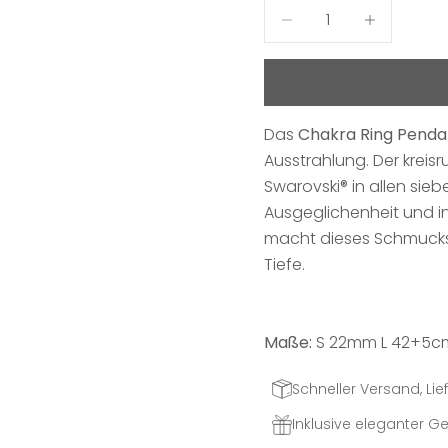
Anzahl verringern
Anzahl erhö
Das
Chakra Ring Penda
Ausstrahlung. Der kreisr
Swarovski® in allen sie
Ausgeglichenheit und in
macht dieses Schmuckst
Tiefe.
Maße:
S 22mm L 42+5c
Schneller Versand, Lief
Inklusive eleganter 