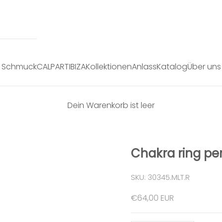
Schmuck
CALPART
IBIZA
Kollektionen
Anlass
Katalog
Über uns
Dein Warenkorb ist leer
Chakra ring p
SKU: 30345.MLT.R
Angebot
€64,00 EUR