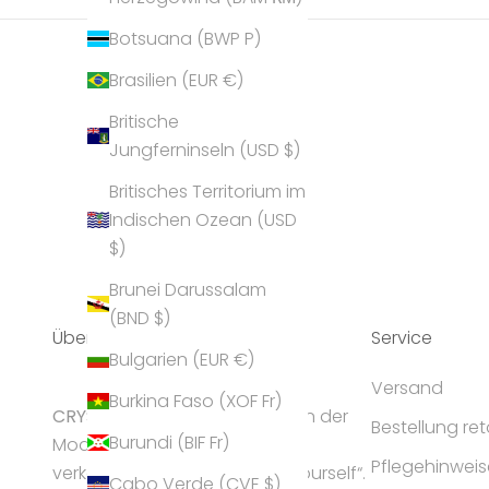
Botsuana (BWP P)
Brasilien (EUR €)
Britische
Jungferninseln (USD $)
Britisches Territorium im
Indischen Ozean (USD
$)
Brunei Darussalam
(BND $)
Über Uns
Service
Bulgarien (EUR €)
Versand
Burkina Faso (XOF Fr)
CRYST
ALP gilt als Geheimtipp in der
Bestellung re
Burundi (BIF Fr)
Modeschmuck-Branche und
Pflegehinweis
verkörpert die Idee „express yourself“.
Cabo Verde (CVE $)