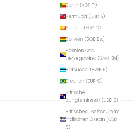
Benin (XOF Fr)
Bermuda (USD $)
Bhutan (EUR €)
Bolivien (BOB Bs.)
Bosnien und
Herzegowina (BAM КМ)
Botsuana (BWP P)
Brasilien (EUR €)
Britische
Jungferninseln (USD $)
Britisches Territorium im
Indischen Ozean (USD
$)