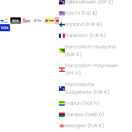
Falklandinseln (FKP £)
Fidschi (FJD $)
Finnland (EUR €)
Frankreich (EUR €)
Französisch-Guayana
(EUR €)
Französisch-Polynesien
(XPF Fr)
Französische
Südgebiete (EUR €)
Gabun (XOF Fr)
Gambia (GMD D)
Georgien (EUR €)