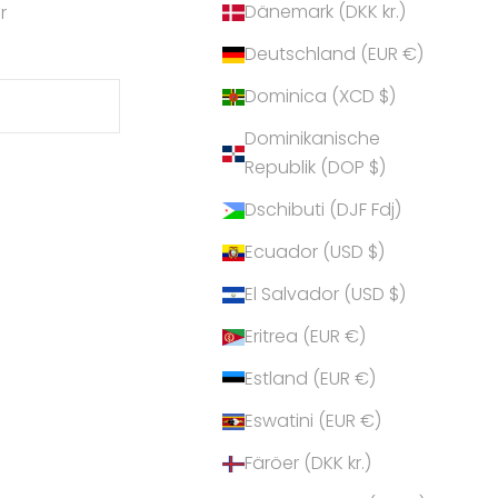
Dänemark (DKK kr.)
r
Deutschland (EUR €)
Dominica (XCD $)
Dominikanische
Republik (DOP $)
Dschibuti (DJF Fdj)
Ecuador (USD $)
El Salvador (USD $)
Eritrea (EUR €)
Estland (EUR €)
Eswatini (EUR €)
Färöer (DKK kr.)