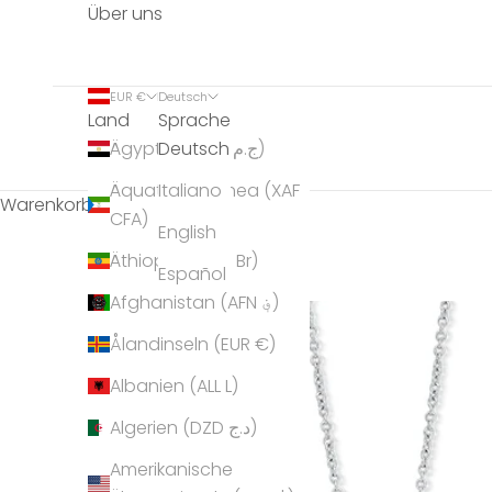
Über uns
EUR €
Deutsch
Land
Sprache
Deutsch
Ägypten (EGP ج.م)
Äquatorialguinea (XAF
Italiano
Warenkorb
CFA)
English
Äthiopien (ETB Br)
Español
Afghanistan (AFN ؋)
Ålandinseln (EUR €)
Albanien (ALL L)
Algerien (DZD د.ج)
Amerikanische