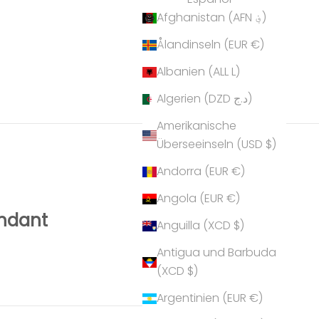
Afghanistan (AFN ؋)
Ålandinseln (EUR €)
Albanien (ALL L)
Algerien (DZD د.ج)
Amerikanische
Überseeinseln (USD $)
Andorra (EUR €)
Angola (EUR €)
endant
Anguilla (XCD $)
Antigua und Barbuda
(XCD $)
Argentinien (EUR €)