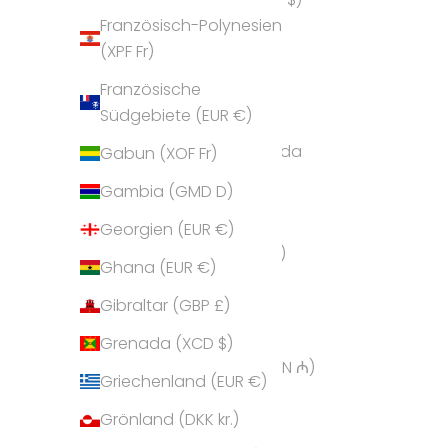
Französisch-Polynesien
Andorra (EUR €)
(XPF Fr)
Angola (EUR €)
Französische
Anguilla (XCD $)
Südgebiete (EUR €)
Antigua und Barbuda
Gabun (XOF Fr)
(XCD $)
Gambia (GMD D)
Argentinien (EUR €)
Georgien (EUR €)
Armenien (AMD դր.)
Ghana (EUR €)
Aruba (AWG ƒ)
Gibraltar (GBP £)
Ascension (SHP £)
Grenada (XCD $)
Aserbaidschan (AZN ₼)
Griechenland (EUR €)
Australien (AUD $)
Grönland (DKK kr.)
Bahamas (BSD $)