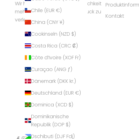
Wir helfen Frauen ihrer Persönlichkeit
Produktinfor
Chile (EUR €)
mehr Ausstrahlung und Ausdruck zu
Kontakt
verleihen.
China (CNY ¥)
Cookinseln (NZD $)
Costa Rica (CRC ₡)
Côte d’Ivoire (XOF Fr)
Curaçao (ANG ƒ)
Dänemark (DKK kr.)
Deutschland (EUR €)
Dominica (XCD $)
Dominikanische
Republik (DOP $)
Dschibuti (DJF Fdj)