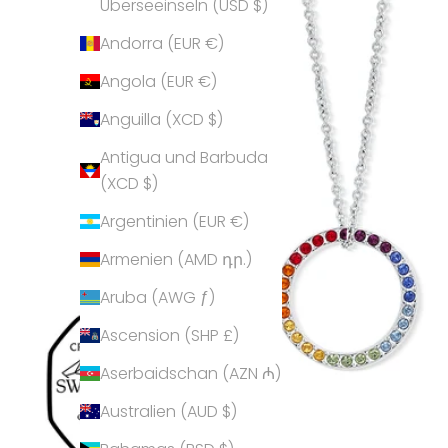
Überseeinseln (USD $)
Andorra (EUR €)
Angola (EUR €)
Anguilla (XCD $)
Antigua und Barbuda
(XCD $)
Argentinien (EUR €)
Armenien (AMD դր.)
Aruba (AWG ƒ)
Ascension (SHP £)
Aserbaidschan (AZN ₼)
Australien (AUD $)