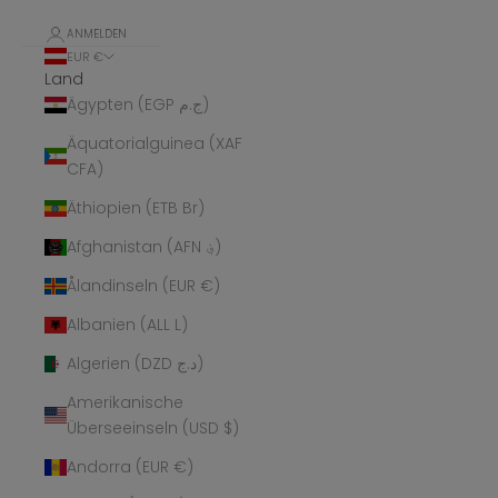
ANMELDEN
EUR €
Land
Ägypten (EGP ج.م)
Äquatorialguinea (XAF
CFA)
Äthiopien (ETB Br)
Afghanistan (AFN ؋)
Ålandinseln (EUR €)
Albanien (ALL L)
Algerien (DZD د.ج)
Amerikanische
Überseeinseln (USD $)
Andorra (EUR €)