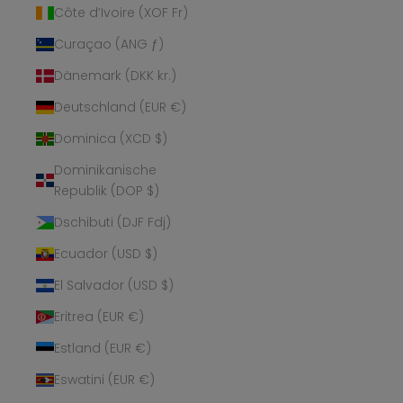
Côte d’Ivoire (XOF Fr)
Curaçao (ANG ƒ)
Dänemark (DKK kr.)
Deutschland (EUR €)
Dominica (XCD $)
Dominikanische
Republik (DOP $)
Dschibuti (DJF Fdj)
Ecuador (USD $)
El Salvador (USD $)
Eritrea (EUR €)
Estland (EUR €)
Eswatini (EUR €)