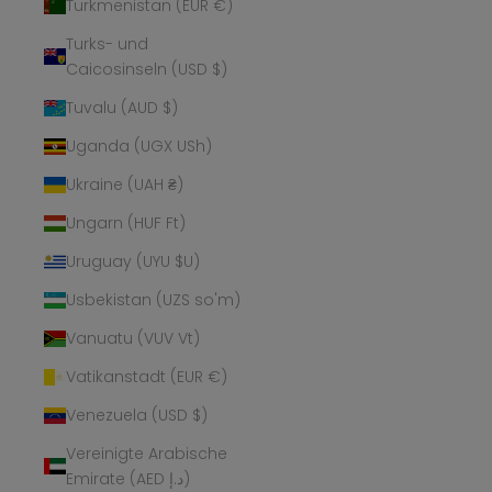
Turkmenistan (EUR €)
Turks- und
Caicosinseln (USD $)
Tuvalu (AUD $)
Uganda (UGX USh)
Ukraine (UAH ₴)
Ungarn (HUF Ft)
Uruguay (UYU $U)
Usbekistan (UZS so'm)
Vanuatu (VUV Vt)
Vatikanstadt (EUR €)
Venezuela (USD $)
Vereinigte Arabische
Emirate (AED د.إ)