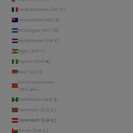
Neukaledonien (XPF Fr)
Neuseeland (NZD $)
Nicaragua (NIO C$)
Niederlande (EUR €)
Niger (XOF Fr)
Nigeria (NGN ₦)
Niue (NZD $)
Nordmazedonien
(MKD ден)
Norfolkinsel (AUD $)
Norwegen (EUR €)
Österreich (EUR €)
Oman (EUR €)