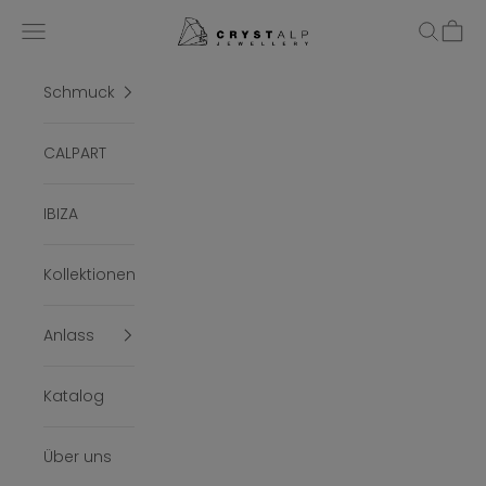
Zum Inhalt springen
crystalpjewelry
Menü
Suchen
Ware
Schmuck
CALPART
IBIZA
Kollektionen
Anlass
Katalog
Über uns