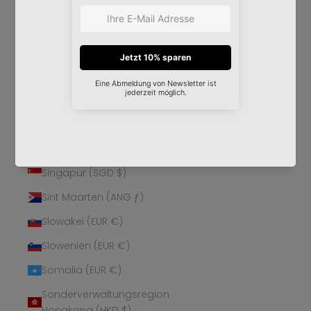
Schweden (SEK kr)
Schweiz (CHF CHF)
Senegal (XOF Fr)
Serbien (RSD РСД)
Seychellen (EUR €)
Sierra Leone (SLL Le)
Simbabwe (USD $)
Singapur (SGD $)
Sint Maarten (ANG ƒ)
Slowakei (EUR €)
Slowenien (EUR €)
Somalia (EUR €)
Sonderverwaltungsregion
Hongkong (HKD $)