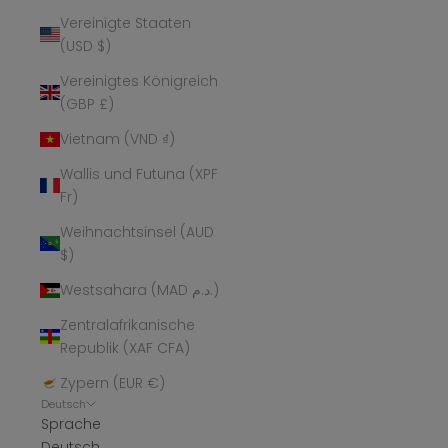
Vereinigte Staaten
(USD $)
Vereinigtes Königreich
(GBP £)
Vietnam (VND ₫)
Wallis und Futuna (XPF
Fr)
Weihnachtsinsel (AUD
$)
Westsahara (MAD د.م.)
Zentralafrikanische
Republik (XAF CFA)
Zypern (EUR €)
Deutsch
Sprache
Deutsch