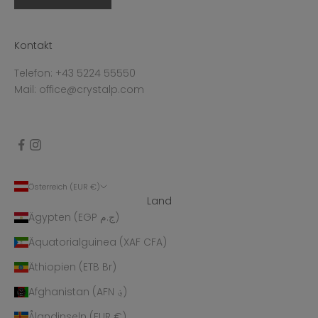
Kontakt
Telefon: +43 5224 55550
Mail: office@crystalp.com
Österreich (EUR €)
Land
Ägypten (EGP ج.م)
Äquatorialguinea (XAF CFA)
Äthiopien (ETB Br)
Afghanistan (AFN ؋)
Ålandinseln (EUR €)