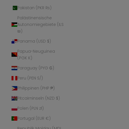
Pakistan (PKR ₨)
Palästinensische
Autonomiegebiete (ILS
₪)
Panama (USD $)
Papua-Neuguinea
(PGK K)
Paraguay (PYG ₲)
Peru (PEN S/)
Philippinen (PHP ₱)
Pitcairninseln (NZD $)
Polen (PLN zł)
Portugal (EUR €)
Republik Moldau (MDL