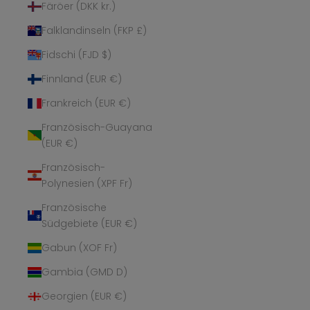
Färöer (DKK kr.)
Falklandinseln (FKP £)
Fidschi (FJD $)
Finnland (EUR €)
Frankreich (EUR €)
Französisch-Guayana
(EUR €)
Französisch-
Polynesien (XPF Fr)
Französische
Südgebiete (EUR €)
Gabun (XOF Fr)
Gambia (GMD D)
Georgien (EUR €)