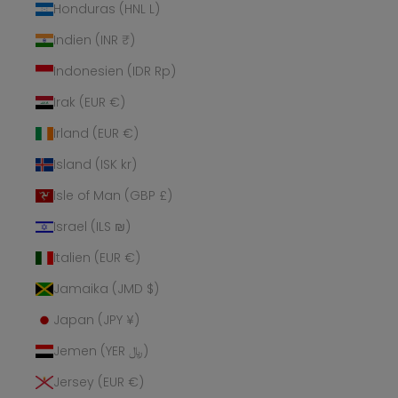
Honduras (HNL L)
Indien (INR ₹)
Indonesien (IDR Rp)
Irak (EUR €)
Irland (EUR €)
Island (ISK kr)
Isle of Man (GBP £)
Israel (ILS ₪)
Italien (EUR €)
Jamaika (JMD $)
Japan (JPY ¥)
Jemen (YER ﷼)
Jersey (EUR €)