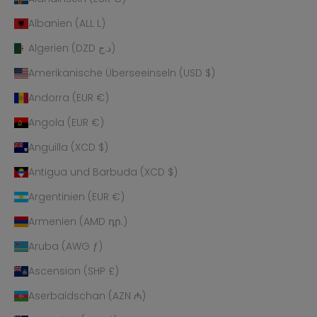
Albanien (ALL L)
Algerien (DZD د.ج)
Amerikanische Überseeinseln (USD $)
Andorra (EUR €)
Angola (EUR €)
Anguilla (XCD $)
Antigua und Barbuda (XCD $)
Argentinien (EUR €)
Armenien (AMD դր.)
Aruba (AWG ƒ)
Ascension (SHP £)
Aserbaidschan (AZN ₼)