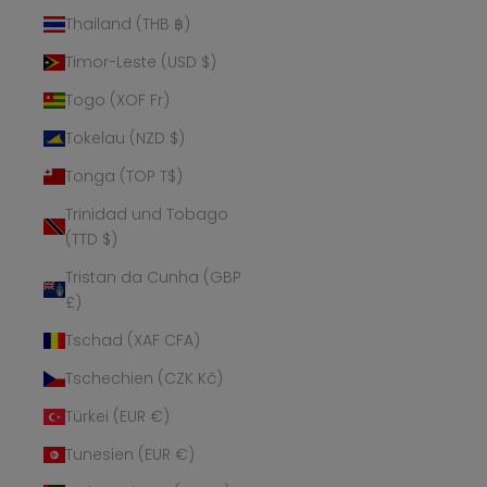
Thailand (THB ฿)
Timor-Leste (USD $)
Togo (XOF Fr)
Tokelau (NZD $)
Tonga (TOP T$)
Trinidad und Tobago
(TTD $)
Tristan da Cunha (GBP
£)
Tschad (XAF CFA)
Tschechien (CZK Kč)
Türkei (EUR €)
Tunesien (EUR €)