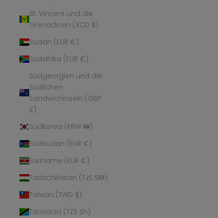
St. Vincent und die
Grenadinen (XCD $)
Sudan (EUR €)
Südafrika (EUR €)
Südgeorgien und die
Südlichen
Sandwichinseln (GBP
£)
Südkorea (KRW ₩)
Südsudan (EUR €)
Suriname (EUR €)
Tadschikistan (TJS ЅМ)
Taiwan (TWD $)
Tansania (TZS Sh)