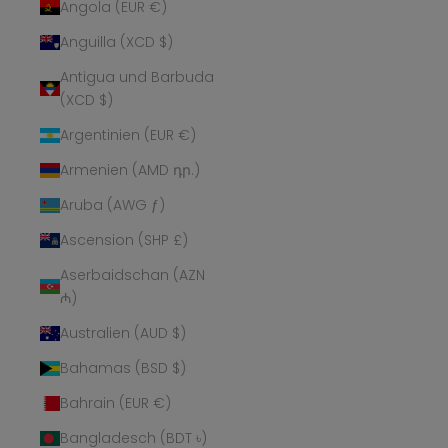
Angola (EUR €)
Anguilla (XCD $)
Antigua und Barbuda
(XCD $)
Argentinien (EUR €)
Armenien (AMD դր.)
Aruba (AWG ƒ)
Ascension (SHP £)
Aserbaidschan (AZN
₼)
Australien (AUD $)
Bahamas (BSD $)
Bahrain (EUR €)
Bangladesch (BDT ৳)