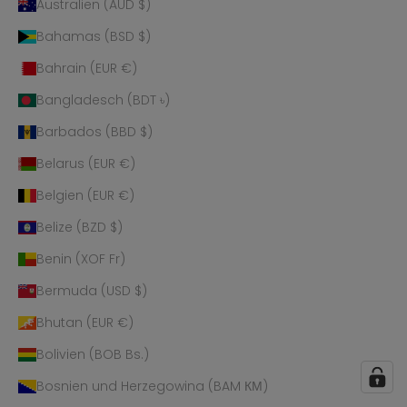
Australien (AUD $)
Bahamas (BSD $)
Bahrain (EUR €)
Bangladesch (BDT ৳)
Barbados (BBD $)
Belarus (EUR €)
Belgien (EUR €)
Belize (BZD $)
Benin (XOF Fr)
Bermuda (USD $)
Bhutan (EUR €)
Bolivien (BOB Bs.)
Bosnien und Herzegowina (BAM КМ)