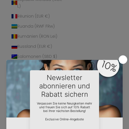
L)
Réunion (EUR €)
Ruanda (RWF FRw)
Rumänien (RON Lei)
Russland (EUR €)
Salomonen (SBD $)
Sambia (EUR €)
Samoa (WST T)
San Marino (EUR €)
São Tomé und
Príncipe (STD Db)
Saudi-Arabien (SAR
ر.س)