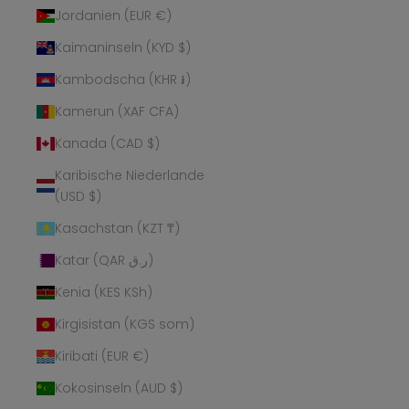
Jordanien (EUR €)
Kaimaninseln (KYD $)
Kambodscha (KHR ៛)
Kamerun (XAF CFA)
Kanada (CAD $)
Karibische Niederlande
(USD $)
Kasachstan (KZT ₸)
Katar (QAR ر.ق)
Kenia (KES KSh)
Kirgisistan (KGS som)
Kiribati (EUR €)
Kokosinseln (AUD $)