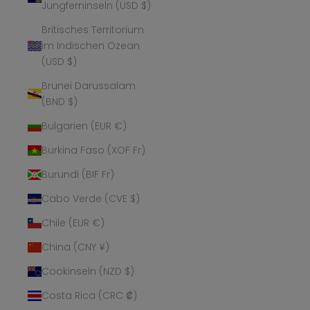
Jungferninseln (USD $)
Britisches Territorium
im Indischen Ozean
(USD $)
Brunei Darussalam
(BND $)
Bulgarien (EUR €)
Burkina Faso (XOF Fr)
Burundi (BIF Fr)
Cabo Verde (CVE $)
Chile (EUR €)
China (CNY ¥)
Cookinseln (NZD $)
Costa Rica (CRC ₡)