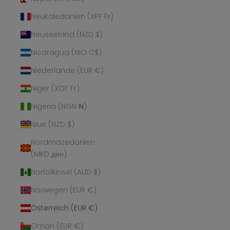
Neukaledonien (XPF Fr)
Neuseeland (NZD $)
Nicaragua (NIO C$)
Niederlande (EUR €)
Niger (XOF Fr)
Nigeria (NGN ₦)
Niue (NZD $)
Nordmazedonien
(MKD ден)
Norfolkinsel (AUD $)
Norwegen (EUR €)
Österreich (EUR €)
Oman (EUR €)