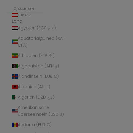
ANMELDEN
EUR €
Land
Ägypten (EGP ج.م)
Äquatorialguinea (XAF
CFA)
Äthiopien (ETB Br)
Afghanistan (AFN ؋)
Ålandinseln (EUR €)
Albanien (ALL L)
Algerien (DZD د.ج)
Amerikanische
Überseeinseln (USD $)
Andorra (EUR €)