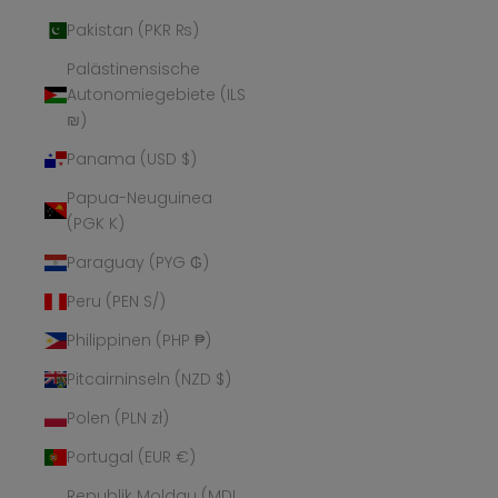
Pakistan (PKR ₨)
Palästinensische
Autonomiegebiete (ILS
₪)
Panama (USD $)
Papua-Neuguinea
(PGK K)
Paraguay (PYG ₲)
Peru (PEN S/)
Philippinen (PHP ₱)
Pitcairninseln (NZD $)
Polen (PLN zł)
Portugal (EUR €)
Republik Moldau (MDL