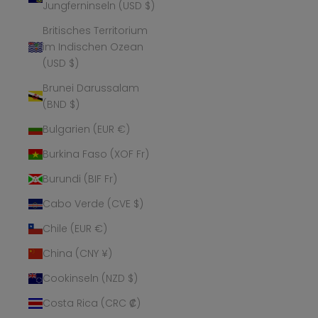
Jungferninseln (USD $)
Britisches Territorium
im Indischen Ozean
(USD $)
Brunei Darussalam
(BND $)
Bulgarien (EUR €)
Burkina Faso (XOF Fr)
Burundi (BIF Fr)
Cabo Verde (CVE $)
Chile (EUR €)
China (CNY ¥)
Cookinseln (NZD $)
Costa Rica (CRC ₡)