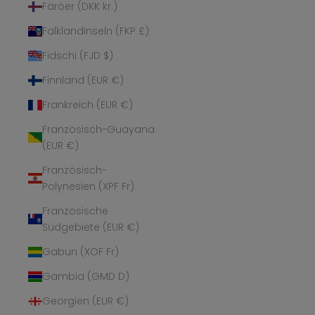
Färöer (DKK kr.)
Falklandinseln (FKP £)
Fidschi (FJD $)
Finnland (EUR €)
Frankreich (EUR €)
Französisch-Guayana
(EUR €)
Französisch-
Polynesien (XPF Fr)
Französische
Südgebiete (EUR €)
Gabun (XOF Fr)
Gambia (GMD D)
Georgien (EUR €)