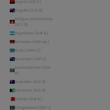
Angola (EUR €)
Anguilla (XCD $)
Antigua und Barbuda
(XCD $)
Argentinien (EUR €)
Armenien (AMD դր.)
Aruba (AWG ƒ)
Ascension (SHP £)
Aserbaidschan (AZN
₼)
Australien (AUD $)
Bahamas (BSD $)
Bahrain (EUR €)
Bangladesch (BDT ৳)