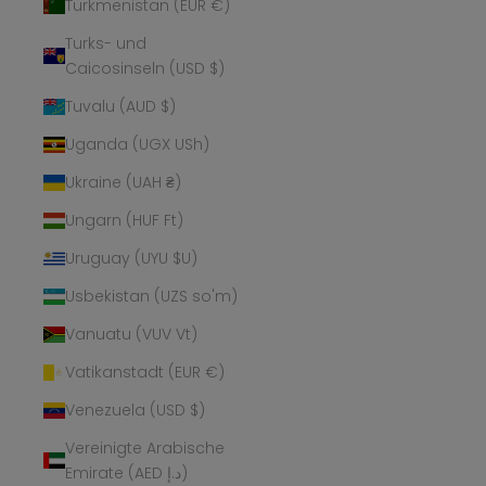
Turkmenistan (EUR €)
Turks- und
Caicosinseln (USD $)
Tuvalu (AUD $)
Uganda (UGX USh)
Ukraine (UAH ₴)
Ungarn (HUF Ft)
Uruguay (UYU $U)
Usbekistan (UZS so'm)
Vanuatu (VUV Vt)
Vatikanstadt (EUR €)
Venezuela (USD $)
Vereinigte Arabische
Emirate (AED د.إ)