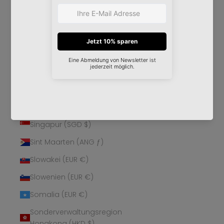
Schweden (SEK kr)
Schweiz (CHF CHF)
Senegal (XOF Fr)
Serbien (RSD РСД)
Seychellen (EUR €)
Sierra Leone (SLL Le)
Simbabwe (USD $)
Singapur (SGD $)
Sint Maarten (ANG ƒ)
Slowakei (EUR €)
Slowenien (EUR €)
Somalia (EUR €)
Sonderverwaltungsregion
Hongkong (HKD $)