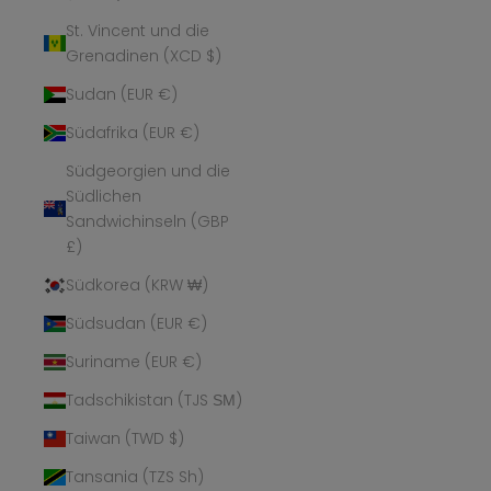
St. Vincent und die
Grenadinen (XCD $)
Sudan (EUR €)
Südafrika (EUR €)
Südgeorgien und die
Südlichen
Sandwichinseln (GBP
£)
Südkorea (KRW ₩)
Südsudan (EUR €)
Suriname (EUR €)
Tadschikistan (TJS ЅМ)
Taiwan (TWD $)
Tansania (TZS Sh)