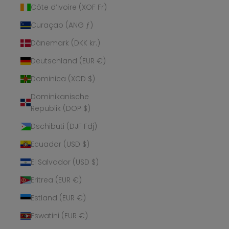
Côte d’Ivoire (XOF Fr)
Curaçao (ANG ƒ)
Dänemark (DKK kr.)
Deutschland (EUR €)
Dominica (XCD $)
Dominikanische
Republik (DOP $)
Dschibuti (DJF Fdj)
Ecuador (USD $)
El Salvador (USD $)
Eritrea (EUR €)
Estland (EUR €)
Eswatini (EUR €)