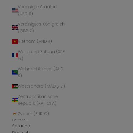
Vereinigte Staaten
(USD $)
Vereinigtes Königreich
(GBP £)
Vietnam (VND ₫)
Wallis und Futuna (XPF
Fr)
Weihnachtsinsel (AUD
$)
Westsahara (MAD د.م.)
Zentralafrikanische
Republik (XAF CFA)
Zypern (EUR €)
Deutsch
Sprache
Deutsch