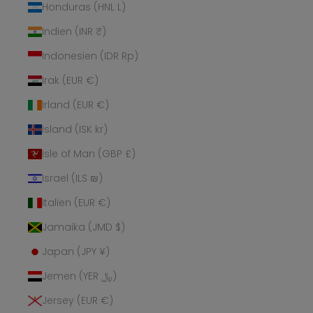
Honduras (HNL L)
Indien (INR ₹)
Indonesien (IDR Rp)
Irak (EUR €)
Irland (EUR €)
Island (ISK kr)
Isle of Man (GBP £)
Israel (ILS ₪)
Italien (EUR €)
Jamaika (JMD $)
Japan (JPY ¥)
Jemen (YER ﷼)
Jersey (EUR €)