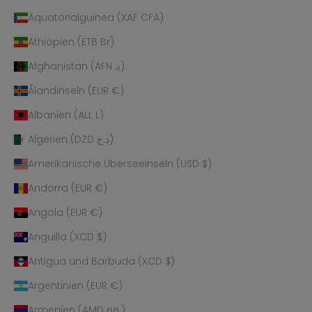
Äquatorialguinea (XAF CFA)
Äthiopien (ETB Br)
Afghanistan (AFN ؋)
Ålandinseln (EUR €)
Albanien (ALL L)
Algerien (DZD د.ج)
Amerikanische Überseeinseln (USD $)
Andorra (EUR €)
Angola (EUR €)
Anguilla (XCD $)
Antigua und Barbuda (XCD $)
Argentinien (EUR €)
Armenien (AMD դր.)