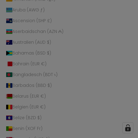
Aruba (AWG ƒ)
Ascension (SHP £)
Aserbaidschan (AZN ₼)
Australien (AUD $)
Bahamas (BSD $)
Bahrain (EUR €)
Bangladesch (BDT ৳)
Barbados (BBD $)
Belarus (EUR €)
Belgien (EUR €)
Belize (BZD $)
Benin (XOF Fr)