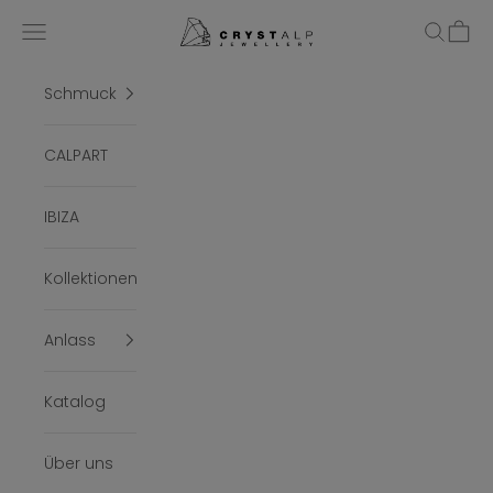
Zum Inhalt springen
crystalpjewelry
Menü
Suchen
Ware
Schmuck
CALPART
IBIZA
Kollektionen
Anlass
Katalog
Über uns