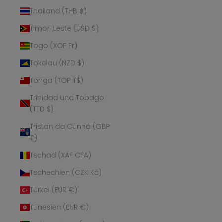
Thailand (THB ฿)
Timor-Leste (USD $)
Togo (XOF Fr)
Tokelau (NZD $)
Tonga (TOP T$)
Trinidad und Tobago
(TTD $)
Tristan da Cunha (GBP
£)
Tschad (XAF CFA)
Tschechien (CZK Kč)
Türkei (EUR €)
Tunesien (EUR €)