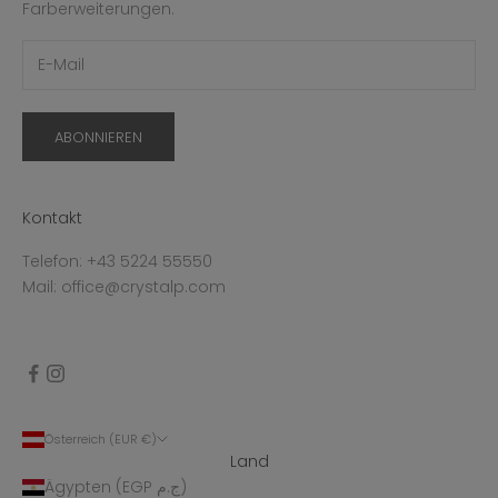
Farberweiterungen.
ABONNIEREN
Kontakt
Telefon: +43 5224 55550
Mail: office@crystalp.com
Österreich (EUR €)
Land
Ägypten (EGP ج.م)