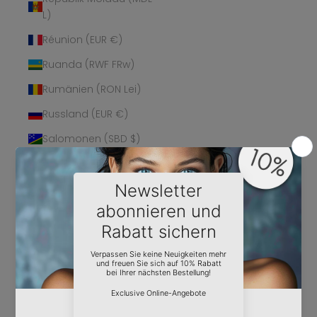
L)
Réunion (EUR €)
Ruanda (RWF FRw)
Rumänien (RON Lei)
Russland (EUR €)
Salomonen (SBD $)
Sambia (EUR €)
Samoa (WST T)
San Marino (EUR €)
São Tomé und
Príncipe (STD Db)
Saudi-Arabien (SAR
ر.س)