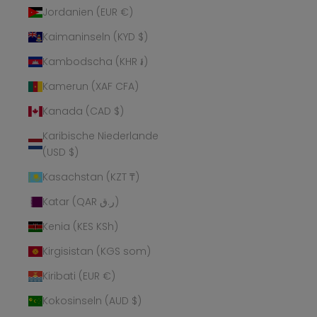
Jordanien (EUR €)
Kaimaninseln (KYD $)
Kambodscha (KHR ៛)
Kamerun (XAF CFA)
Kanada (CAD $)
Karibische Niederlande
(USD $)
Kasachstan (KZT ₸)
Katar (QAR ر.ق)
Kenia (KES KSh)
Kirgisistan (KGS som)
Kiribati (EUR €)
Kokosinseln (AUD $)