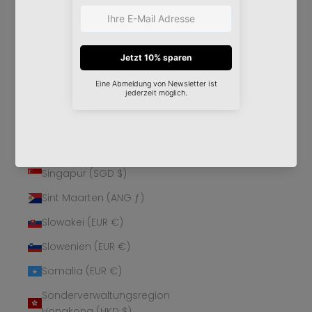
Schweden (SEK kr)
Schweiz (CHF CHF)
Senegal (XOF Fr)
Serbien (RSD РСД)
Seychellen (EUR €)
Sierra Leone (SLL Le)
Simbabwe (USD $)
Singapur (SGD $)
Sint Maarten (ANG ƒ)
Slowakei (EUR €)
Slowenien (EUR €)
Somalia (EUR €)
Sonderverwaltungsregion
Hongkong (HKD $)