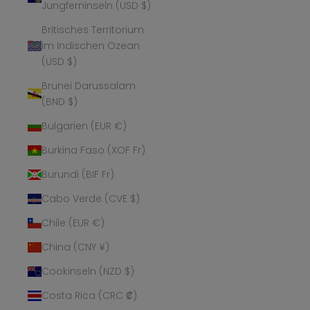
Jungferninseln (USD $)
Britisches Territorium
im Indischen Ozean
(USD $)
Brunei Darussalam
(BND $)
Bulgarien (EUR €)
Burkina Faso (XOF Fr)
Burundi (BIF Fr)
Cabo Verde (CVE $)
Chile (EUR €)
China (CNY ¥)
Cookinseln (NZD $)
Costa Rica (CRC ₡)