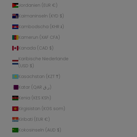
Jordanien (EUR €)
Kaimaninseln (KYD $)
Kambodscha (KHR ៛)
Kamerun (XAF CFA)
Kanada (CAD $)
Karibische Niederlande
(USD $)
Kasachstan (KZT ₸)
Katar (QAR ر.ق)
Kenia (KES KSh)
Kirgisistan (KGS som)
Kiribati (EUR €)
Kokosinseln (AUD $)