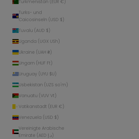
Turkmenistan (EUR €)
Turks- und
Caicosinseln (USD $)
Tuvalu (AUD $)
Uganda (UGX USh)
Ukraine (UAH ₴)
Ungarn (HUF Ft)
Uruguay (UYU $U)
Usbekistan (UZS so'm)
Vanuatu (VUV Vt)
Vatikanstadt (EUR €)
Venezuela (USD $)
Vereinigte Arabische
Emirate (AED د.إ)