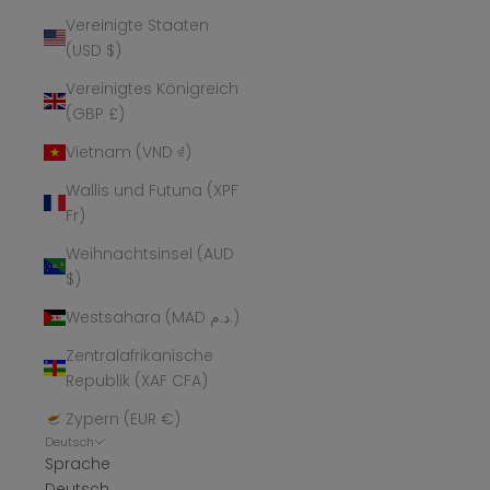
Vereinigte Staaten
(USD $)
Vereinigtes Königreich
(GBP £)
Vietnam (VND ₫)
Wallis und Futuna (XPF
Fr)
Weihnachtsinsel (AUD
$)
Westsahara (MAD د.م.)
Zentralafrikanische
Republik (XAF CFA)
Zypern (EUR €)
Deutsch
Sprache
Deutsch