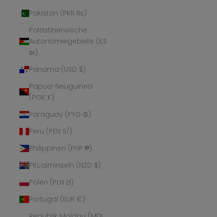
Pakistan (PKR ₨)
Palästinensische
Autonomiegebiete (ILS
₪)
Panama (USD $)
Papua-Neuguinea
(PGK K)
Paraguay (PYG ₲)
Peru (PEN S/)
Philippinen (PHP ₱)
Pitcairninseln (NZD $)
Polen (PLN zł)
Portugal (EUR €)
Republik Moldau (MDL