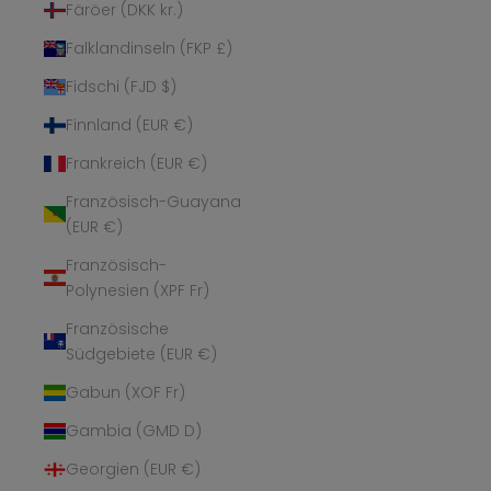
Färöer (DKK kr.)
Falklandinseln (FKP £)
Fidschi (FJD $)
Finnland (EUR €)
Frankreich (EUR €)
Französisch-Guayana
(EUR €)
Französisch-
Polynesien (XPF Fr)
Französische
Südgebiete (EUR €)
Gabun (XOF Fr)
Gambia (GMD D)
Georgien (EUR €)