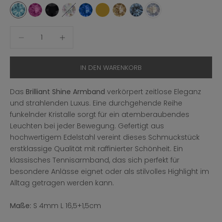
Aquamarine
Fuchsia
Black
White
Blue
Stainless Steel Gold Plated
Golden Shadow
Dark Blue
Weiß
Anzahl verringern
Anzahl erhöhen
IN DEN WARENKORB
Das
Brilliant Shine
Armband
verkörpert zeitlose Eleganz
und strahlenden Luxus. Eine durchgehende Reihe
funkelnder Kristalle sorgt für ein atemberaubendes
Leuchten bei jeder Bewegung. Gefertigt aus
hochwertigem Edelstahl vereint dieses Schmuckstück
erstklassige Qualität mit raffinierter Schönheit. Ein
klassisches Tennisarmband, das sich perfekt für
besondere Anlässe eignet oder als stilvolles Highlight im
Alltag getragen werden kann.
Maße:
S 4mm L 16,5+1,5cm