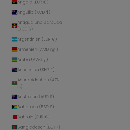
Angola (EUR €)
Anguilla (XCD $)
Antigua und Barbuda
(XCD $)
Argentinien (EUR €)
Armenien (AMD դր.)
Aruba (AWG ƒ)
Ascension (SHP £)
Aserbaidschan (AZN
₼)
Australien (AUD $)
Bahamas (BSD $)
Bahrain (EUR €)
Bangladesch (BDT ৳)