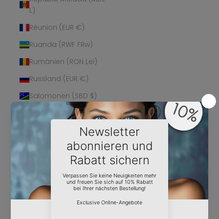
L)
Réunion (EUR €)
Ruanda (RWF FRw)
Rumänien (RON Lei)
Russland (EUR €)
Salomonen (SBD $)
Sambia (EUR €)
Samoa (WST T)
San Marino (EUR €)
São Tomé und
Príncipe (STD Db)
Saudi-Arabien (SAR
ر.س)