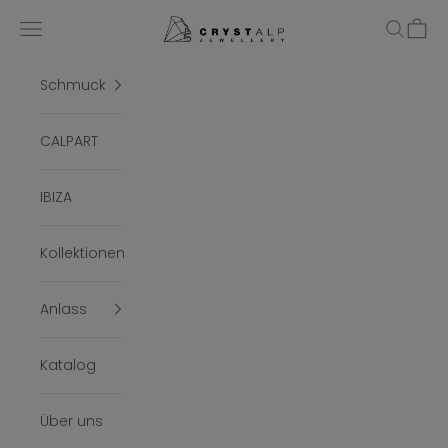
Zum Inhalt springen
crystalpjewelry
Menü
Suchen
Ware
Schmuck
CALPART
IBIZA
Kollektionen
Anlass
Katalog
Über uns