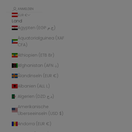
ANMELDEN
EUR €
Land
Ägypten (EGP ج.م)
Äquatorialguinea (XAF
CFA)
Äthiopien (ETB Br)
Afghanistan (AFN ؋)
Ålandinseln (EUR €)
Albanien (ALL L)
Algerien (DZD د.ج)
Amerikanische
Überseeinseln (USD $)
Andorra (EUR €)