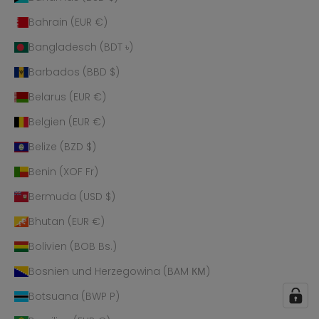
Bahrain (EUR €)
Bangladesch (BDT ৳)
Barbados (BBD $)
Belarus (EUR €)
Belgien (EUR €)
Belize (BZD $)
Benin (XOF Fr)
Bermuda (USD $)
Bhutan (EUR €)
Bolivien (BOB Bs.)
Bosnien und Herzegowina (BAM КМ)
Botsuana (BWP P)