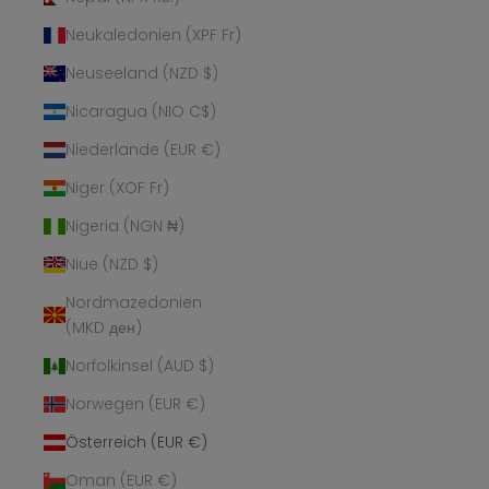
Neukaledonien (XPF Fr)
Neuseeland (NZD $)
Nicaragua (NIO C$)
Niederlande (EUR €)
Niger (XOF Fr)
Nigeria (NGN ₦)
Niue (NZD $)
Nordmazedonien
(MKD ден)
Norfolkinsel (AUD $)
Norwegen (EUR €)
Österreich (EUR €)
Oman (EUR €)