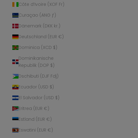
Côte d’Ivoire (XOF Fr)
Curaçao (ANG ƒ)
Dänemark (DKK kr.)
Deutschland (EUR €)
Dominica (XCD $)
Dominikanische
Republik (DOP $)
Dschibuti (DJF Fdj)
Ecuador (USD $)
El Salvador (USD $)
Eritrea (EUR €)
Estland (EUR €)
Eswatini (EUR €)