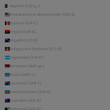
Algerien (DZD د.ج)
Amerikanische Überseeinseln (USD $)
Andorra (EUR €)
Angola (EUR €)
Anguilla (XCD $)
Antigua und Barbuda (XCD $)
Argentinien (EUR €)
Armenien (AMD դր.)
Aruba (AWG ƒ)
Ascension (SHP £)
Aserbaidschan (AZN ₼)
Australien (AUD $)
Bahamas (BSD $)