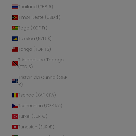
Thailand (THB ฿)
Timor-Leste (USD $)
Togo (XOF Fr)
Tokelau (NZD $)
Tonga (TOP T$)
Trinidad und Tobago
(TTD $)
Tristan da Cunha (GBP
£)
Tschad (XAF CFA)
Tschechien (CZK Kč)
Türkei (EUR €)
Tunesien (EUR €)