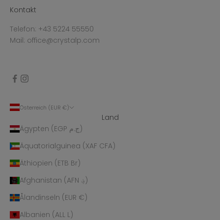
Kontakt
Telefon: +43 5224 55550
Mail: office@crystalp.com
Österreich (EUR €)
Land
Ägypten (EGP ج.م)
Äquatorialguinea (XAF CFA)
Äthiopien (ETB Br)
Afghanistan (AFN ؋)
Ålandinseln (EUR €)
Albanien (ALL L)