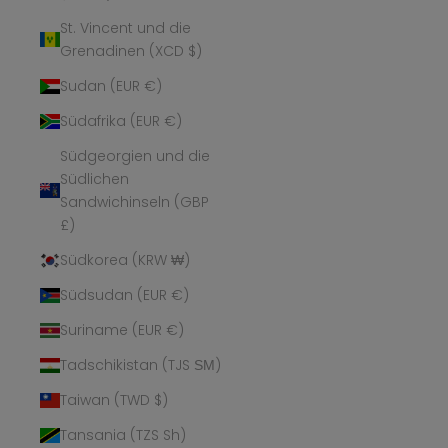
St. Vincent und die
Grenadinen (XCD $)
Sudan (EUR €)
Südafrika (EUR €)
Südgeorgien und die
Südlichen
Sandwichinseln (GBP
£)
Südkorea (KRW ₩)
Südsudan (EUR €)
Suriname (EUR €)
Tadschikistan (TJS ЅМ)
Taiwan (TWD $)
Tansania (TZS Sh)