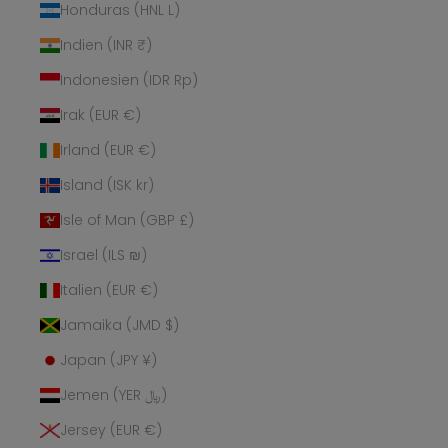
Honduras (HNL L)
Indien (INR ₹)
Indonesien (IDR Rp)
Irak (EUR €)
Irland (EUR €)
Island (ISK kr)
Isle of Man (GBP £)
Israel (ILS ₪)
Italien (EUR €)
Jamaika (JMD $)
Japan (JPY ¥)
Jemen (YER ﷼)
Jersey (EUR €)