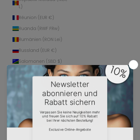
L)
Réunion (EUR €)
Ruanda (RWF FRw)
Rumänien (RON Lei)
Russland (EUR €)
Salomonen (SBD $)
Sambia (EUR €)
Samoa (WST T)
San Marino (EUR €)
São Tomé und
Príncipe (STD Db)
Saudi-Arabien (SAR
ر.س)