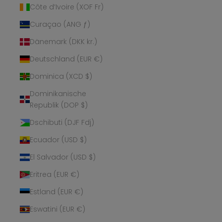
Côte d’Ivoire (XOF Fr)
Curaçao (ANG ƒ)
Dänemark (DKK kr.)
Deutschland (EUR €)
Dominica (XCD $)
Dominikanische
Republik (DOP $)
Dschibuti (DJF Fdj)
Ecuador (USD $)
El Salvador (USD $)
Eritrea (EUR €)
Estland (EUR €)
Eswatini (EUR €)