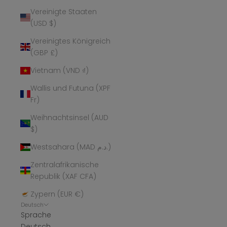
Vereinigte Staaten
(USD $)
Vereinigtes Königreich
(GBP £)
Vietnam (VND ₫)
Wallis und Futuna (XPF
Fr)
Weihnachtsinsel (AUD
$)
Westsahara (MAD د.م.)
Zentralafrikanische
Republik (XAF CFA)
Zypern (EUR €)
Deutsch
Sprache
Deutsch