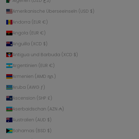
Algerien (DZD د.ج)
Amerikanische Überseeinseln (USD $)
Andorra (EUR €)
Angola (EUR €)
Anguilla (XCD $)
Antigua und Barbuda (XCD $)
Argentinien (EUR €)
Armenien (AMD դր.)
Aruba (AWG ƒ)
Ascension (SHP £)
Aserbaidschan (AZN ₼)
Australien (AUD $)
Bahamas (BSD $)