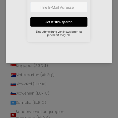
Schweden (SEK kr)
Schweiz (CHF CHF)
Senegal (XOF Fr)
Serbien (RSD РСД)
Seychellen (EUR €)
Sierra Leone (SLL Le)
Simbabwe (USD $)
Singapur (SGD $)
Sint Maarten (ANG ƒ)
Slowakei (EUR €)
Slowenien (EUR €)
Somalia (EUR €)
Sonderverwaltungsregion
Hongkong (HKD $)