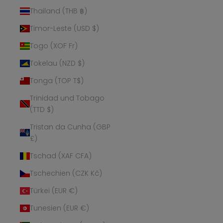
Thailand (THB ฿)
Timor-Leste (USD $)
Togo (XOF Fr)
Tokelau (NZD $)
Tonga (TOP T$)
Trinidad und Tobago
(TTD $)
Tristan da Cunha (GBP
£)
Tschad (XAF CFA)
Tschechien (CZK Kč)
Türkei (EUR €)
Tunesien (EUR €)