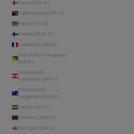
Färöer (DKK kr.)
Falklandinseln (FKP £)
Fidschi (FJD $)
Finnland (EUR €)
Frankreich (EUR €)
Französisch-Guayana
(EUR €)
Französisch-
Polynesien (XPF Fr)
Französische
Südgebiete (EUR €)
Gabun (XOF Fr)
Gambia (GMD D)
Georgien (EUR €)