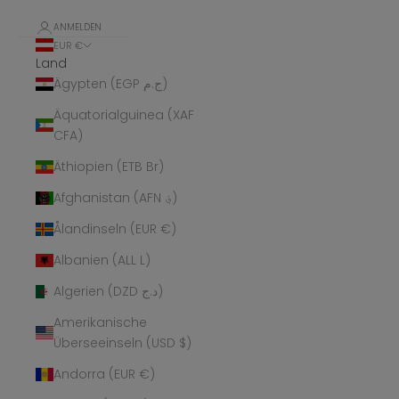
ANMELDEN
EUR €
Land
Ägypten (EGP ج.م)
Äquatorialguinea (XAF
CFA)
Äthiopien (ETB Br)
Afghanistan (AFN ؋)
Ålandinseln (EUR €)
Albanien (ALL L)
Algerien (DZD د.ج)
Amerikanische
Überseeinseln (USD $)
Andorra (EUR €)