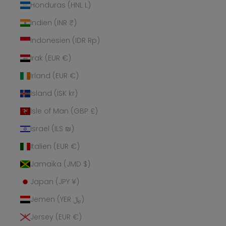
Honduras (HNL L)
Indien (INR ₹)
Indonesien (IDR Rp)
Irak (EUR €)
Irland (EUR €)
Island (ISK kr)
Isle of Man (GBP £)
Israel (ILS ₪)
Italien (EUR €)
Jamaika (JMD $)
Japan (JPY ¥)
Jemen (YER ﷼)
Jersey (EUR €)