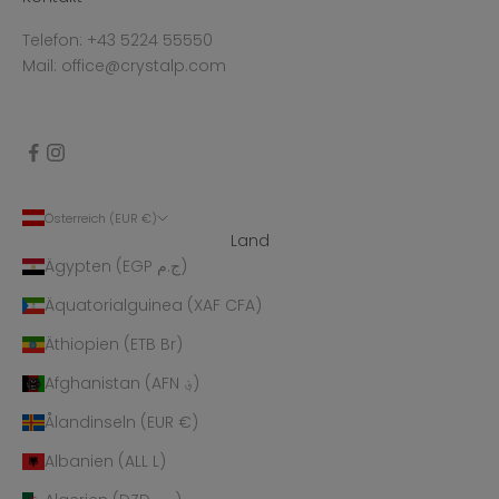
Telefon: +43 5224 55550
Mail: office@crystalp.com
Österreich (EUR €)
Land
Ägypten (EGP ج.م)
Äquatorialguinea (XAF CFA)
Äthiopien (ETB Br)
Afghanistan (AFN ؋)
Ålandinseln (EUR €)
Albanien (ALL L)