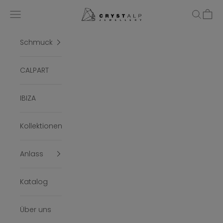
Zum Inhalt springen
crystalpjewelry
Menü
Suchen
Ware
Schmuck
CALPART
IBIZA
Kollektionen
Anlass
Katalog
Über uns