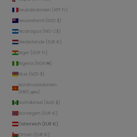
Neukaledonien (XPF Fr)
Neuseeland (NZD $)
Nicaragua (NIO C$)
Niederlande (EUR €)
Niger (XOF Fr)
Nigeria (NGN ₦)
Niue (NZD $)
Nordmazedonien
(MKD ден)
Norfolkinsel (AUD $)
Norwegen (EUR €)
Österreich (EUR €)
Oman (EUR €)