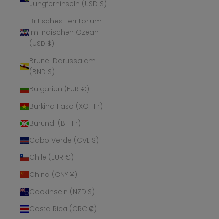
Jungferninseln (USD $)
Britisches Territorium
im Indischen Ozean
(USD $)
Brunei Darussalam
(BND $)
Bulgarien (EUR €)
Burkina Faso (XOF Fr)
Burundi (BIF Fr)
Cabo Verde (CVE $)
Chile (EUR €)
China (CNY ¥)
Cookinseln (NZD $)
Costa Rica (CRC ₡)