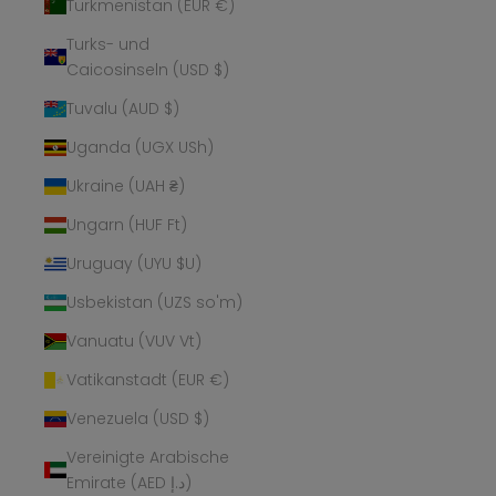
Turkmenistan (EUR €)
Turks- und
Caicosinseln (USD $)
Tuvalu (AUD $)
Uganda (UGX USh)
Ukraine (UAH ₴)
Ungarn (HUF Ft)
Uruguay (UYU $U)
Usbekistan (UZS so'm)
Vanuatu (VUV Vt)
Vatikanstadt (EUR €)
Venezuela (USD $)
Vereinigte Arabische
Emirate (AED د.إ)