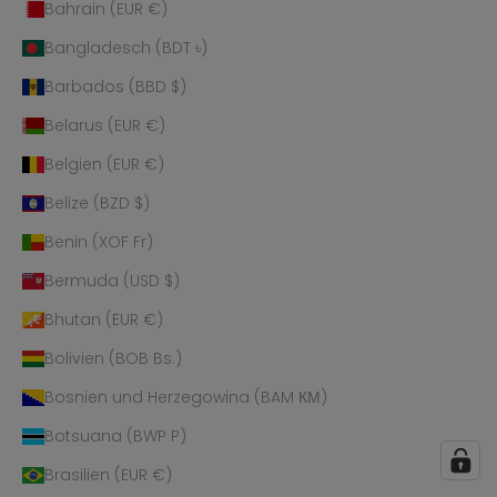
Bahrain (EUR €)
Bangladesch (BDT ৳)
Barbados (BBD $)
Belarus (EUR €)
Belgien (EUR €)
Belize (BZD $)
Benin (XOF Fr)
Bermuda (USD $)
Bhutan (EUR €)
Bolivien (BOB Bs.)
Bosnien und Herzegowina (BAM КМ)
Botsuana (BWP P)
Brasilien (EUR €)