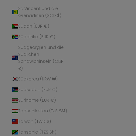
St. Vincent und die
Grenadinen (XCD $)
Sudan (EUR €)
Südafrika (EUR €)
Südgeorgien und die
Südlichen
Sandwichinseln (GBP
£)
Südkorea (KRW ₩)
Südsudan (EUR €)
Suriname (EUR €)
Tadschikistan (TJS ЅМ)
Taiwan (TWD $)
Tansania (TZS Sh)