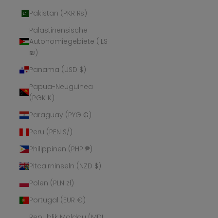
Pakistan (PKR ₨)
Palästinensische
Autonomiegebiete (ILS
₪)
Panama (USD $)
Papua-Neuguinea
(PGK K)
Paraguay (PYG ₲)
Peru (PEN S/)
Philippinen (PHP ₱)
Pitcairninseln (NZD $)
Polen (PLN zł)
Portugal (EUR €)
Republik Moldau (MDL