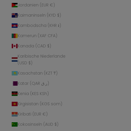
Jordanien (EUR €)
Kaimaninseln (KYD $)
Kambodscha (KHR ៛)
Kamerun (XAF CFA)
Kanada (CAD $)
Karibische Niederlande
(USD $)
Kasachstan (KZT ₸)
Katar (QAR ر.ق)
Kenia (KES KSh)
Kirgisistan (KGS som)
Kiribati (EUR €)
Kokosinseln (AUD $)