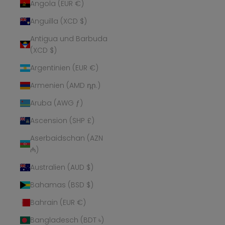
Angola (EUR €)
Anguilla (XCD $)
Antigua und Barbuda
(XCD $)
Argentinien (EUR €)
Armenien (AMD դր.)
Aruba (AWG ƒ)
Ascension (SHP £)
Aserbaidschan (AZN
₼)
Australien (AUD $)
Bahamas (BSD $)
Bahrain (EUR €)
Bangladesch (BDT ৳)