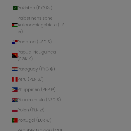
Pakistan (PKR ₨)
Palästinensische
Autonomiegebiete (ILS
₪)
Panama (USD $)
Papua-Neuguinea
(PGK K)
Paraguay (PYG ₲)
Peru (PEN S/)
Philippinen (PHP ₱)
Pitcairninseln (NZD $)
Polen (PLN zł)
Portugal (EUR €)
Republik Moldau (MDL