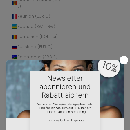
L)
Réunion (EUR €)
Ruanda (RWF FRw)
Rumänien (RON Lei)
Russland (EUR €)
Salomonen (SBD $)
Sambia (EUR €)
Samoa (WST T)
San Marino (EUR €)
São Tomé und
Príncipe (STD Db)
Saudi-Arabien (SAR
ر.س)