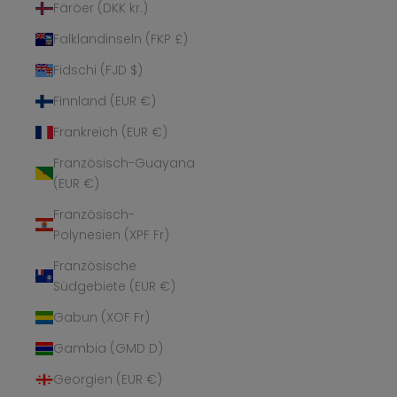
Färöer (DKK kr.)
Falklandinseln (FKP £)
Fidschi (FJD $)
Finnland (EUR €)
Frankreich (EUR €)
Französisch-Guayana
(EUR €)
Französisch-
Polynesien (XPF Fr)
Französische
Südgebiete (EUR €)
Gabun (XOF Fr)
Gambia (GMD D)
Georgien (EUR €)