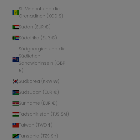
St. Vincent und die
Grenadinen (XCD $)
Sudan (EUR €)
Südafrika (EUR €)
Südgeorgien und die
Südlichen
Sandwichinseln (GBP
£)
Südkorea (KRW ₩)
Südsudan (EUR €)
Suriname (EUR €)
Tadschikistan (TJS ЅМ)
Taiwan (TWD $)
Tansania (TZS Sh)