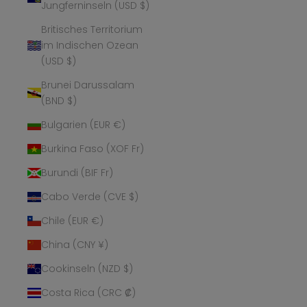
Jungferninseln (USD $)
Britisches Territorium
im Indischen Ozean
(USD $)
Brunei Darussalam
(BND $)
Bulgarien (EUR €)
Burkina Faso (XOF Fr)
Burundi (BIF Fr)
Cabo Verde (CVE $)
Chile (EUR €)
China (CNY ¥)
Cookinseln (NZD $)
Costa Rica (CRC ₡)