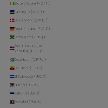
Côte d’Ivoire (XOF Fr)
Curaçao (ANG ƒ)
Dänemark (DKK kr.)
Deutschland (EUR €)
Dominica (XCD $)
Dominikanische
Republik (DOP $)
Dschibuti (DJF Fdj)
Ecuador (USD $)
El Salvador (USD $)
Eritrea (EUR €)
Estland (EUR €)
Eswatini (EUR €)