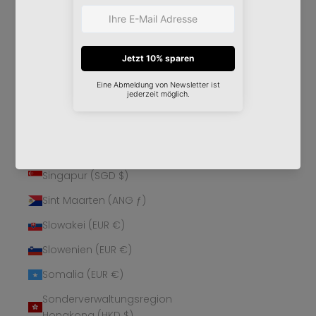
Schweden (SEK kr)
Schweiz (CHF CHF)
Senegal (XOF Fr)
Serbien (RSD РСД)
Seychellen (EUR €)
Sierra Leone (SLL Le)
Simbabwe (USD $)
Singapur (SGD $)
Sint Maarten (ANG ƒ)
Slowakei (EUR €)
Slowenien (EUR €)
Somalia (EUR €)
Sonderverwaltungsregion
Hongkong (HKD $)