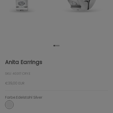
Gehe zu Element 1
Gehe zu Element 2
Gehe zu Element 3
Gehe zu Element 4
Anita Earrings
SKU: 40317.CRY.E
Angebot
€39,00 EUR
Farbe:
Edelstahl Silver
Edelstahl Silver