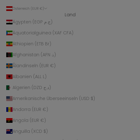
Österreich (EUR €)
Land
Ägypten (EGP ج.م)
Äquatorialguinea (XAF CFA)
Äthiopien (ETB Br)
Afghanistan (AFN ؋)
Ålandinseln (EUR €)
Albanien (ALL L)
Algerien (DZD د.ج)
Amerikanische Überseeinseln (USD $)
Andorra (EUR €)
Angola (EUR €)
Anguilla (XCD $)