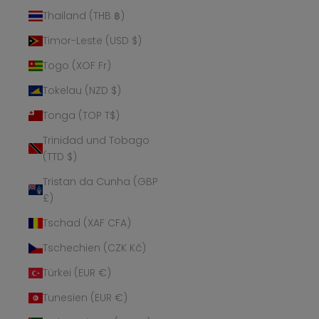
Thailand (THB ฿)
Timor-Leste (USD $)
Togo (XOF Fr)
Tokelau (NZD $)
Tonga (TOP T$)
Trinidad und Tobago
(TTD $)
Tristan da Cunha (GBP
£)
Tschad (XAF CFA)
Tschechien (CZK Kč)
Türkei (EUR €)
Tunesien (EUR €)