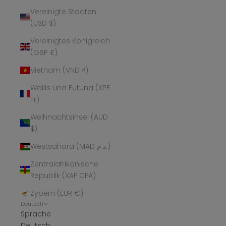
Vereinigte Staaten
(USD $)
Vereinigtes Königreich
(GBP £)
Vietnam (VND ₫)
Wallis und Futuna (XPF
Fr)
Weihnachtsinsel (AUD
$)
Westsahara (MAD د.م.)
Zentralafrikanische
Republik (XAF CFA)
Zypern (EUR €)
Deutsch
Sprache
Deutsch