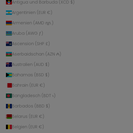
Antigua und Barbuda (XCD $)
Argentinien (EUR €)
Armenien (AMD դր.)
Aruba (AWG ƒ)
Ascension (SHP £)
Aserbaidschan (AZN ₼)
Australien (AUD $)
Bahamas (BSD $)
Bahrain (EUR €)
Bangladesch (BDT ৳)
Barbados (BBD $)
Belarus (EUR €)
Belgien (EUR €)