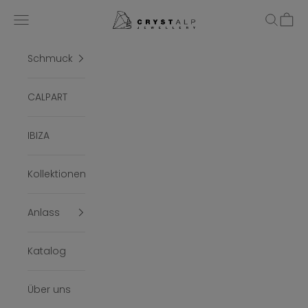
Zum Inhalt springen
crystalpjewelry
Menü
Suchen
Ware
Schmuck
CALPART
IBIZA
Kollektionen
Anlass
Katalog
Über uns