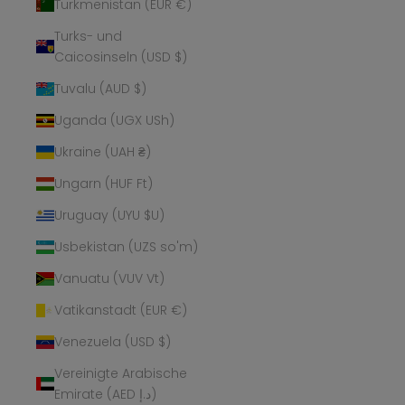
Turkmenistan (EUR €)
Turks- und
Caicosinseln (USD $)
Tuvalu (AUD $)
Uganda (UGX USh)
Ukraine (UAH ₴)
Ungarn (HUF Ft)
Uruguay (UYU $U)
Usbekistan (UZS so'm)
Vanuatu (VUV Vt)
Vatikanstadt (EUR €)
Venezuela (USD $)
Vereinigte Arabische
Emirate (AED د.إ)