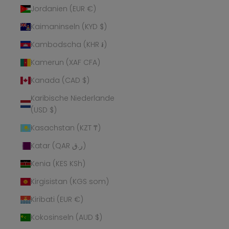
Jordanien (EUR €)
Kaimaninseln (KYD $)
Kambodscha (KHR ៛)
Kamerun (XAF CFA)
Kanada (CAD $)
Karibische Niederlande
(USD $)
Kasachstan (KZT ₸)
Katar (QAR ر.ق)
Kenia (KES KSh)
Kirgisistan (KGS som)
Kiribati (EUR €)
Kokosinseln (AUD $)