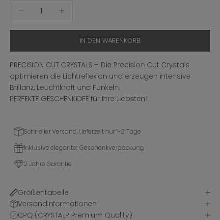
Anzahl verringern
Anzahl erhöhen
IN DEN WARENKORB
PRECISION CUT CRYSTALS – Die Precision Cut Crystals
optimieren die Lichtreflexion und erzeugen intensive
Brillanz, Leuchtkraft und Funkeln.
PERFEKTE GESCHENKIDEE für Ihre Liebsten!
Schneller Versand, Lieferzeit nur 1-2 Tage
Inklusive eleganter Geschenkverpackung
2 Jahre Garantie
Größentabelle
Versandinformationen
CPQ (CRYSTALP Premium Quality)