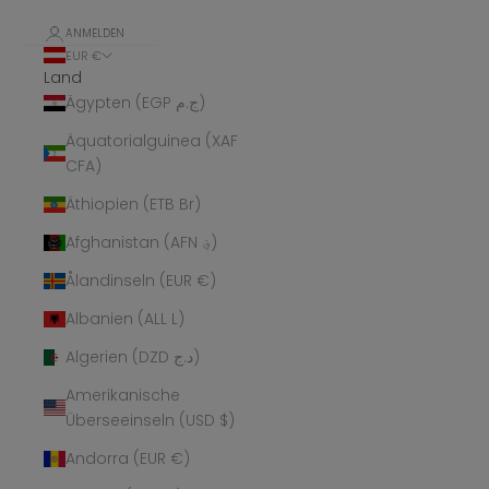
ANMELDEN
EUR €
Land
Ägypten (EGP ج.م)
Äquatorialguinea (XAF
CFA)
Äthiopien (ETB Br)
Afghanistan (AFN ؋)
Ålandinseln (EUR €)
Albanien (ALL L)
Algerien (DZD د.ج)
Amerikanische
Überseeinseln (USD $)
Andorra (EUR €)