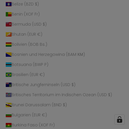
Belize (BZD $)
Benin (XOF Fr)
Bermuda (USD $)
Bhutan (EUR €)
Bolivien (BOB Bs.)
Bosnien und Herzegowina (BAM КМ)
Botsuana (BWP P)
Brasilien (EUR €)
Britische Jungferninseln (USD $)
Britisches Territorium im Indischen Ozean (USD $)
Brunei Darussalam (BND $)
Bulgarien (EUR €)
Burkina Faso (XOF Fr)