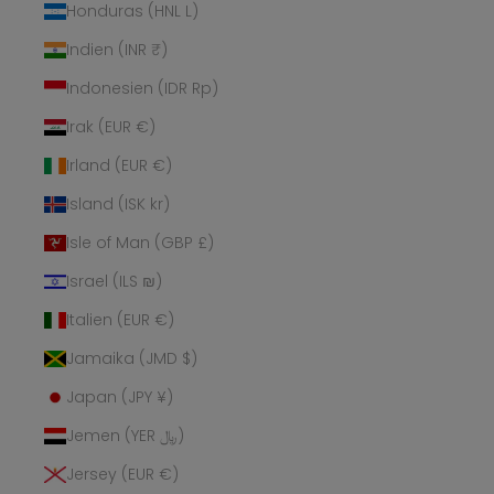
Honduras (HNL L)
Indien (INR ₹)
Indonesien (IDR Rp)
Irak (EUR €)
Irland (EUR €)
Island (ISK kr)
Isle of Man (GBP £)
Israel (ILS ₪)
Italien (EUR €)
Jamaika (JMD $)
Japan (JPY ¥)
Jemen (YER ﷼)
Jersey (EUR €)