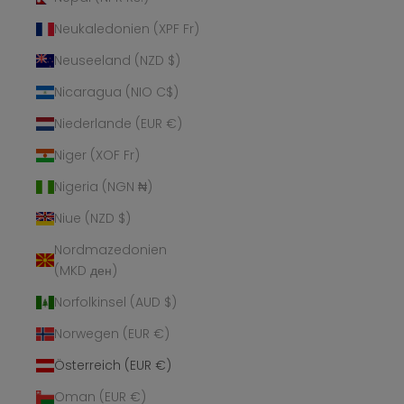
Neukaledonien (XPF Fr)
Neuseeland (NZD $)
Nicaragua (NIO C$)
Niederlande (EUR €)
Niger (XOF Fr)
Nigeria (NGN ₦)
Niue (NZD $)
Nordmazedonien
(MKD ден)
Norfolkinsel (AUD $)
Norwegen (EUR €)
Österreich (EUR €)
Oman (EUR €)