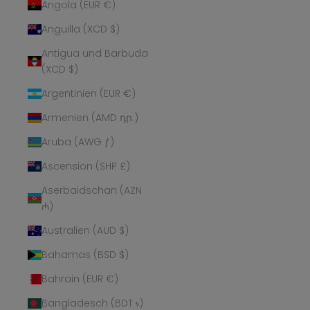
Angola (EUR €)
Anguilla (XCD $)
Antigua und Barbuda
(XCD $)
Argentinien (EUR €)
Armenien (AMD դր.)
Aruba (AWG ƒ)
Ascension (SHP £)
Aserbaidschan (AZN
₼)
Australien (AUD $)
Bahamas (BSD $)
Bahrain (EUR €)
Bangladesch (BDT ৳)