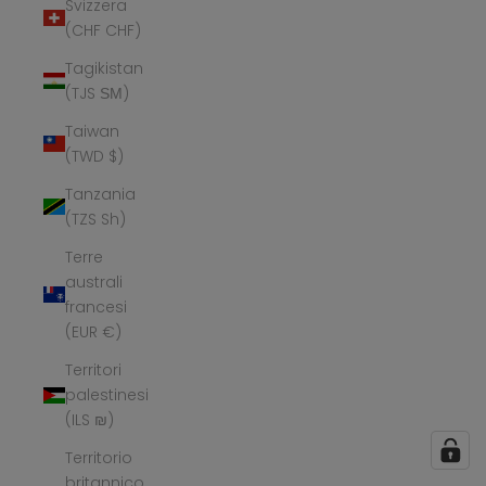
Svizzera
(CHF CHF)
Tagikistan
(TJS ЅМ)
Taiwan
(TWD $)
Tanzania
(TZS Sh)
Terre
australi
francesi
(EUR €)
Territori
palestinesi
(ILS ₪)
Territorio
britannico