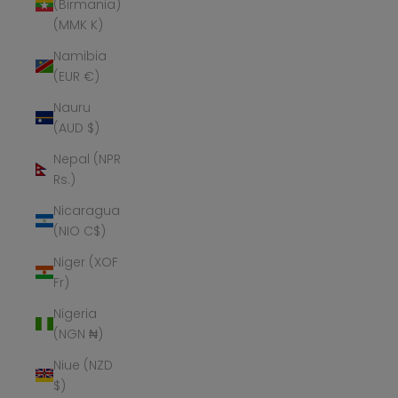
(Birmania)
(MMK K)
Namibia
(EUR €)
Nauru
(AUD $)
Nepal (NPR
Rs.)
Nicaragua
(NIO C$)
Niger (XOF
Fr)
Nigeria
(NGN ₦)
Niue (NZD
$)