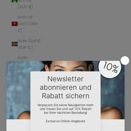
(AUD $)
Isola di
Man (GBP
£)
Isole Åland
(EUR €)
Isole
Cayman
(KYD $)
Isole
Cocos
(Keeling)
(AUD $)
Isole Cook
(NZD $)
Isole Fær