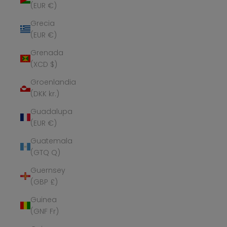
(EUR €)
Grecia
(EUR €)
Grenada
(XCD $)
Groenlandia
(DKK kr.)
Guadalupa
(EUR €)
Guatemala
(GTQ Q)
Guernsey
(GBP £)
Guinea
(GNF Fr)