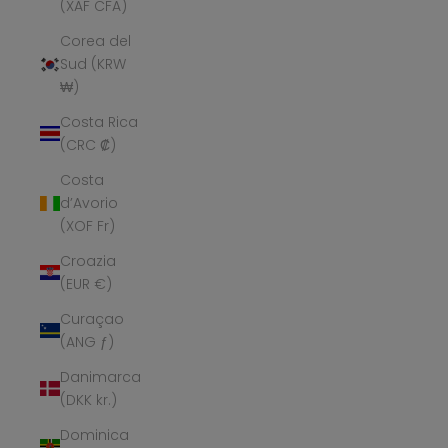
(XAF CFA)
Corea del
Sud (KRW
₩)
Costa Rica
(CRC ₡)
Costa
d’Avorio
(XOF Fr)
Croazia
(EUR €)
Curaçao
(ANG ƒ)
Danimarca
(DKK kr.)
Dominica