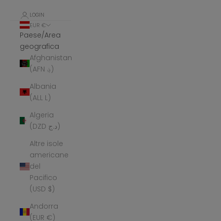
LOGIN
EUR €
Paese/Area
geografica
Afghanistan
(AFN ؋)
Albania
(ALL L)
Algeria
(DZD د.ج)
Altre isole
americane
del
Pacifico
(USD $)
Andorra
(EUR €)