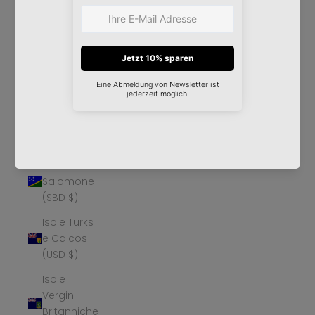
Øer (DKK
kr.)
Isole
Falkland
(FKP £)
Isole
Pitcairn
(NZD $)
Isole
Salomone
(SBD $)
Isole Turks
e Caicos
(USD $)
Isole
Vergini
Britanniche