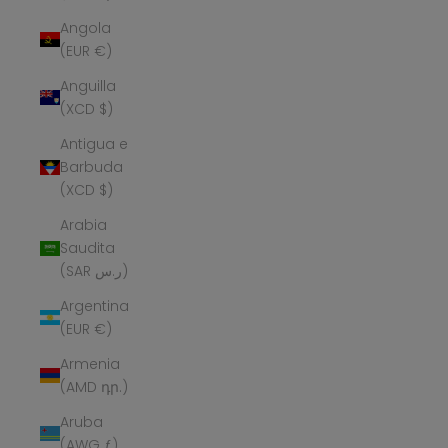
Angola
(EUR €)
Anguilla
(XCD $)
Antigua e
Barbuda
(XCD $)
Arabia
Saudita
(SAR ر.س)
Argentina
(EUR €)
Armenia
(AMD դր.)
Aruba
(AWG ƒ)