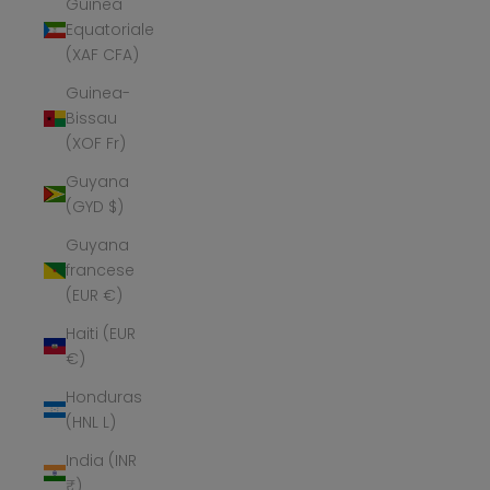
Guinea
Equatoriale
(XAF CFA)
Guinea-
Bissau
(XOF Fr)
Guyana
(GYD $)
Guyana
francese
(EUR €)
Haiti (EUR
€)
Honduras
(HNL L)
India (INR
₹)