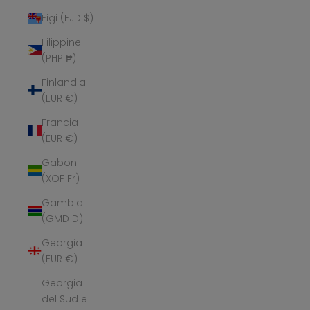
Figi (FJD $)
Filippine
(PHP ₱)
Finlandia
(EUR €)
Francia
(EUR €)
Gabon
(XOF Fr)
Gambia
(GMD D)
Georgia
(EUR €)
Georgia
del Sud e