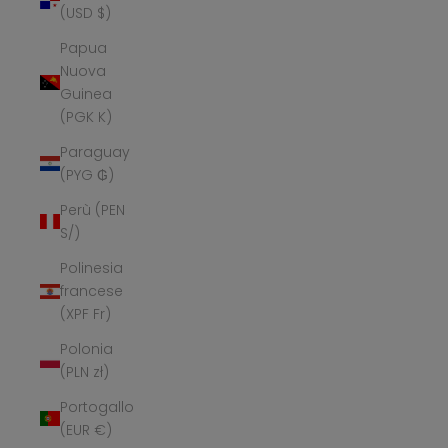
(USD $)
Papua
Nuova
Guinea
(PGK K)
Paraguay
(PYG ₲)
Perù (PEN
S/)
Polinesia
francese
(XPF Fr)
Polonia
(PLN zł)
Portogallo
(EUR €)