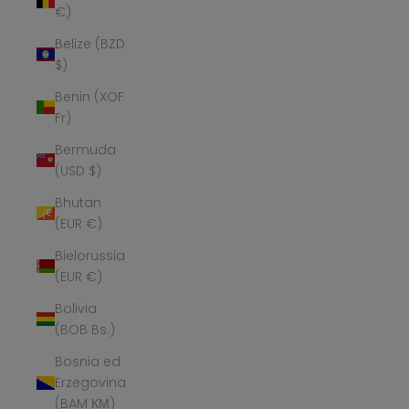
€)
Belize (BZD
$)
Benin (XOF
Fr)
Bermuda
(USD $)
Bhutan
(EUR €)
Bielorussia
(EUR €)
Bolivia
(BOB Bs.)
Bosnia ed
Erzegovina
(BAM КМ)