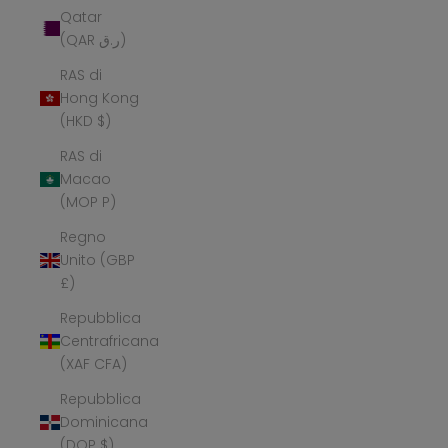
Qatar
(QAR ر.ق)
RAS di
Hong Kong
(HKD $)
RAS di
Macao
(MOP P)
Regno
Unito (GBP
£)
Repubblica
Centrafricana
(XAF CFA)
Repubblica
Dominicana
(DOP $)