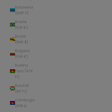
Botswana
(BWP P)
Brasile
(EUR €)
Brunei
(BND $)
Bulgaria
(EUR €)
Burkina
Faso (XOF
Fr)
Burundi
(BIF Fr)
Cambogia
(KHR ៛)