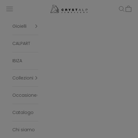
Vai al contenuto
crystalpjewelry
Menù
Cerca
Carrel
Gioielli
CALPART
IBIZA
Collezioni
Occasione
Catalogo
Chi siamo