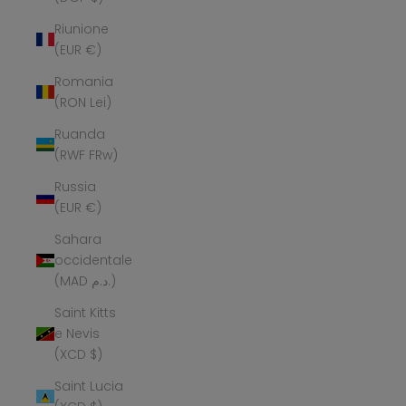
Riunione
(EUR €)
Romania
(RON Lei)
Ruanda
(RWF FRw)
Russia
(EUR €)
Sahara
occidentale
(MAD د.م.)
Saint Kitts
e Nevis
(XCD $)
Saint Lucia