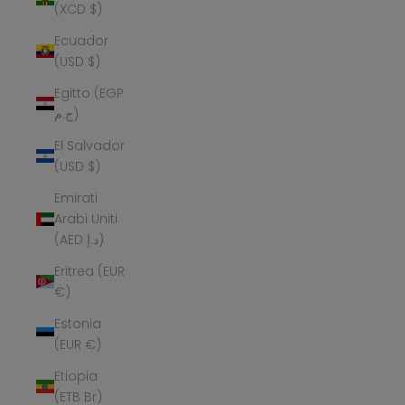
(XCD $)
Ecuador
(USD $)
Egitto (EGP
ج.م)
El Salvador
(USD $)
Emirati
Arabi Uniti
(AED د.إ)
Eritrea (EUR
€)
Estonia
(EUR €)
Etiopia
(ETB Br)