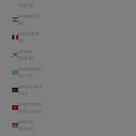
(USD $)
Israele (ILS
₪)
Italia (EUR
€)
Jersey
(EUR €)
Kazakistan
(KZT ₸)
Kenya (KES
KSh)
Kirghizistan
(KGS som)
Kiribati
(EUR €)