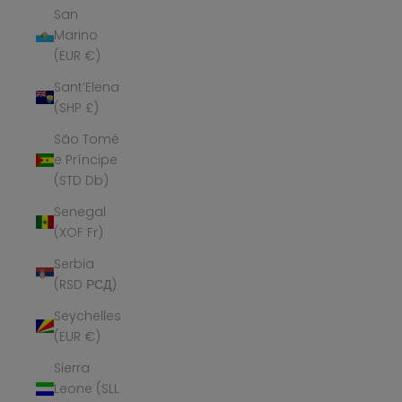
San
Marino
(EUR €)
Sant’Elena
(SHP £)
São Tomé
e Príncipe
(STD Db)
Senegal
(XOF Fr)
Serbia
(RSD РСД)
Seychelles
(EUR €)
Sierra
Leone (SLL