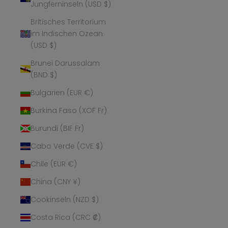
Jungferninseln (USD $)
Britisches Territorium
im Indischen Ozean
(USD $)
Brunei Darussalam
(BND $)
Bulgarien (EUR €)
Burkina Faso (XOF Fr)
Burundi (BIF Fr)
Cabo Verde (CVE $)
Chile (EUR €)
China (CNY ¥)
Cookinseln (NZD $)
Costa Rica (CRC ₡)