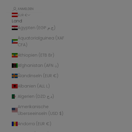
ANMELDEN
EUR €
Land
Ägypten (EGP ج.م)
Äquatorialguinea (XAF
CFA)
Äthiopien (ETB Br)
Afghanistan (AFN ؋)
Ålandinseln (EUR €)
Albanien (ALL L)
Algerien (DZD د.ج)
Amerikanische
Überseeinseln (USD $)
Andorra (EUR €)