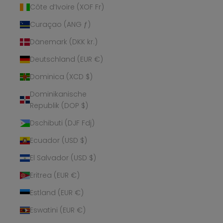
Côte d’Ivoire (XOF Fr)
Curaçao (ANG ƒ)
Dänemark (DKK kr.)
Deutschland (EUR €)
Dominica (XCD $)
Dominikanische
Republik (DOP $)
Dschibuti (DJF Fdj)
Ecuador (USD $)
El Salvador (USD $)
Eritrea (EUR €)
Estland (EUR €)
Eswatini (EUR €)