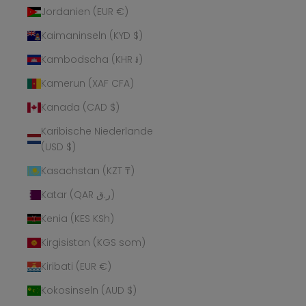
Jordanien (EUR €)
Kaimaninseln (KYD $)
Kambodscha (KHR ៛)
Kamerun (XAF CFA)
Kanada (CAD $)
Karibische Niederlande
(USD $)
Kasachstan (KZT ₸)
Katar (QAR ر.ق)
Kenia (KES KSh)
Kirgisistan (KGS som)
Kiribati (EUR €)
Kokosinseln (AUD $)