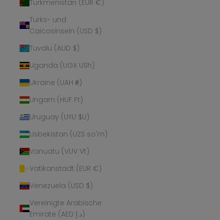
Turkmenistan (EUR €)
Turks- und
Caicosinseln (USD $)
Tuvalu (AUD $)
Uganda (UGX USh)
Ukraine (UAH ₴)
Ungarn (HUF Ft)
Uruguay (UYU $U)
Usbekistan (UZS so'm)
Vanuatu (VUV Vt)
Vatikanstadt (EUR €)
Venezuela (USD $)
Vereinigte Arabische
Emirate (AED د.إ)