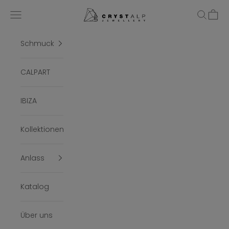
Zum Inhalt springen
crystalpjewelry
Menü
Suchen
Ware
Schmuck
CALPART
IBIZA
Kollektionen
Anlass
Katalog
Über uns