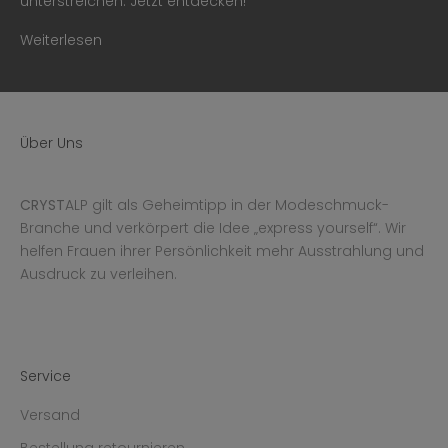
unterstreichen. Jetzt entdecken!
Weiterlesen
Über Uns
CRYST
ALP gilt als Geheimtipp in der Modeschmuck-
Branche und verkörpert die Idee „express yourself“. Wir
helfen Frauen ihrer Persönlichkeit mehr Ausstrahlung und
Ausdruck zu verleihen.
Service
Versand
Bestellung retournieren