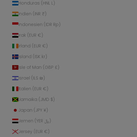
Honduras (HNL L)
Indien (INR ₹)
Indonesien (IDR Rp)
Irak (EUR €)
Irland (EUR €)
Island (ISK kr)
Isle of Man (GBP £)
Israel (ILS ₪)
Italien (EUR €)
Jamaika (JMD $)
Japan (JPY ¥)
Jemen (YER ﷼)
Jersey (EUR €)