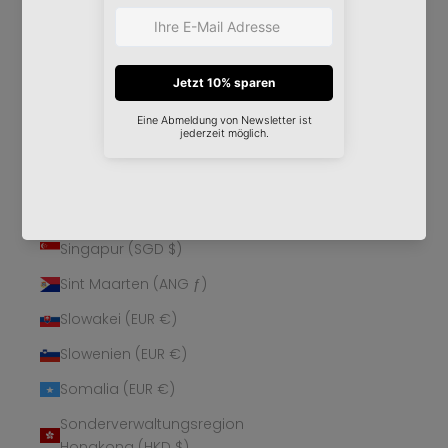
Schweden (SEK kr)
Schweiz (CHF CHF)
Senegal (XOF Fr)
Serbien (RSD РСД)
Seychellen (EUR €)
Sierra Leone (SLL Le)
Simbabwe (USD $)
Singapur (SGD $)
Sint Maarten (ANG ƒ)
Slowakei (EUR €)
Slowenien (EUR €)
Somalia (EUR €)
Sonderverwaltungsregion
Hongkong (HKD $)