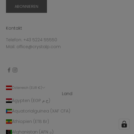
ABONNIEREN
Kontakt
Telefon: +43 5224 55550
Mail: office@crystalp.com
Österreich (EUR €)
Land
Ägypten (EGP ج.م)
Äquatorialguinea (XAF CFA)
Äthiopien (ETB Br)
Afghanistan (AFN ؋)