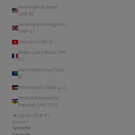
Vereinigte Staaten
(USD $)
Vereinigtes Königreich
(GBP £)
Vietnam (VND ₫)
Wallis und Futuna (XPF
Fr)
Weihnachtsinsel (AUD
$)
Westsahara (MAD د.م.)
Zentralafrikanische
Republik (XAF CFA)
Zypern (EUR €)
Deutsch
Sprache
Deutsch