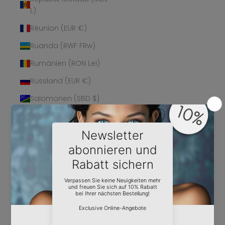
L)
Réunion (EUR €)
Ruanda (RWF FRw)
Rumänien (RON Lei)
Russland (EUR €)
Salomonen (SBD $)
Sambia (EUR €)
Samoa (WST T)
San Marino (EUR €)
São Tomé und
Príncipe (STD Db)
Saudi-Arabien (SAR
ر.س)