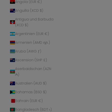
Angola (EUR €)
Anguilla (XCD $)
Antigua und Barbuda
(XCD $)
Argentinien (EUR €)
Armenien (AMD դր.)
Aruba (AWG ƒ)
Ascension (SHP £)
Aserbaidschan (AZN
₼)
Australien (AUD $)
Bahamas (BSD $)
Bahrain (EUR €)
Bangladesch (BDT ৳)