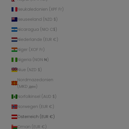
Neukaledonien (XPF Fr)
Neuseeland (NZD $)
Nicaragua (NIO C$)
Niederlande (EUR €)
Niger (XOF Fr)
Nigeria (NGN ₦)
Niue (NZD $)
Nordmazedonien
(MKD ден)
Norfolkinsel (AUD $)
Norwegen (EUR €)
Österreich (EUR €)
Oman (EUR €)