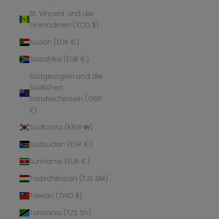
St. Vincent und die
Grenadinen (XCD $)
Sudan (EUR €)
Südafrika (EUR €)
Südgeorgien und die
Südlichen
Sandwichinseln (GBP
£)
Südkorea (KRW ₩)
Südsudan (EUR €)
Suriname (EUR €)
Tadschikistan (TJS ЅМ)
Taiwan (TWD $)
Tansania (TZS Sh)