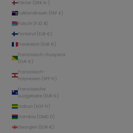
Färöer (DKK kr.)
Falklandinseln (FKP £)
Fidschi (FJD $)
Finnland (EUR €)
Frankreich (EUR €)
Französisch-Guayana
(EUR €)
Französisch-
Polynesien (XPF Fr)
Französische
Südgebiete (EUR €)
Gabun (XOF Fr)
Gambia (GMD D)
Georgien (EUR €)