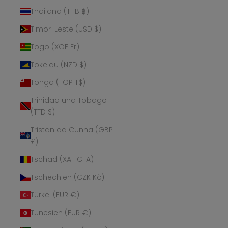
Thailand (THB ฿)
Timor-Leste (USD $)
Togo (XOF Fr)
Tokelau (NZD $)
Tonga (TOP T$)
Trinidad und Tobago
(TTD $)
Tristan da Cunha (GBP
£)
Tschad (XAF CFA)
Tschechien (CZK Kč)
Türkei (EUR €)
Tunesien (EUR €)