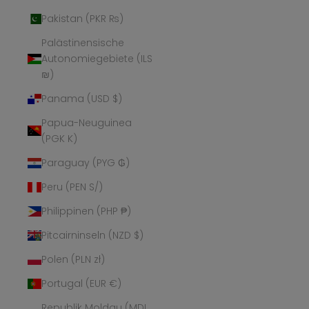
Pakistan (PKR ₨)
Palästinensische
Autonomiegebiete (ILS
₪)
Panama (USD $)
Papua-Neuguinea
(PGK K)
Paraguay (PYG ₲)
Peru (PEN S/)
Philippinen (PHP ₱)
Pitcairninseln (NZD $)
Polen (PLN zł)
Portugal (EUR €)
Republik Moldau (MDL