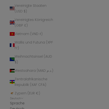
Vereinigte Staaten
(USD $)
Vereinigtes Königreich
(GBP £)
Vietnam (VND ₫)
Wallis und Futuna (XPF
Fr)
Weihnachtsinsel (AUD
$)
Westsahara (MAD د.م.)
Zentralafrikanische
Republik (XAF CFA)
Zypern (EUR €)
Deutsch
Sprache
Deutsch