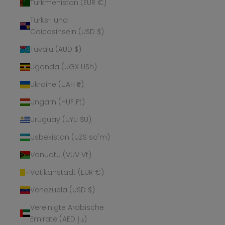
Turkmenistan (EUR €)
Turks- und
Caicosinseln (USD $)
Tuvalu (AUD $)
Uganda (UGX USh)
Ukraine (UAH ₴)
Ungarn (HUF Ft)
Uruguay (UYU $U)
Usbekistan (UZS so'm)
Vanuatu (VUV Vt)
Vatikanstadt (EUR €)
Venezuela (USD $)
Vereinigte Arabische
Emirate (AED د.إ)