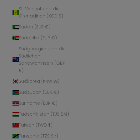
St. Vincent und die
Grenadinen (XCD $)
Sudan (EUR €)
Südafrika (EUR €)
Südgeorgien und die
Südlichen
Sandwichinseln (GBP
£)
Südkorea (KRW ₩)
Südsudan (EUR €)
Suriname (EUR €)
Tadschikistan (TJS ЅМ)
Taiwan (TWD $)
Tansania (TZS Sh)