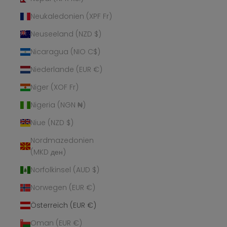
Neukaledonien (XPF Fr)
Neuseeland (NZD $)
Nicaragua (NIO C$)
Niederlande (EUR €)
Niger (XOF Fr)
Nigeria (NGN ₦)
Niue (NZD $)
Nordmazedonien
(MKD ден)
Norfolkinsel (AUD $)
Norwegen (EUR €)
Österreich (EUR €)
Oman (EUR €)