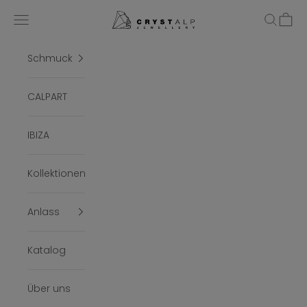
Zum Inhalt springen
crystalpjewelry
Menü
Suchen
Ware
Schmuck
CALPART
IBIZA
Kollektionen
Anlass
Katalog
Über uns