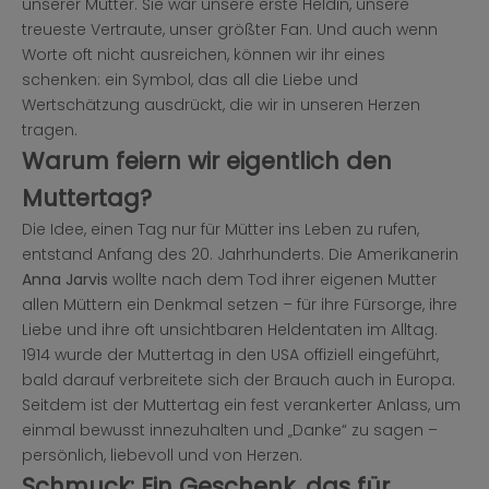
unserer Mutter. Sie war unsere erste Heldin, unsere
treueste Vertraute, unser größter Fan. Und auch wenn
Worte oft nicht ausreichen, können wir ihr eines
schenken: ein Symbol, das all die Liebe und
Wertschätzung ausdrückt, die wir in unseren Herzen
tragen.
Warum feiern wir eigentlich den
Muttertag?
Die Idee, einen Tag nur für Mütter ins Leben zu rufen,
entstand Anfang des 20. Jahrhunderts. Die Amerikanerin
Anna Jarvis
wollte nach dem Tod ihrer eigenen Mutter
allen Müttern ein Denkmal setzen – für ihre Fürsorge, ihre
Liebe und ihre oft unsichtbaren Heldentaten im Alltag.
1914 wurde der Muttertag in den USA offiziell eingeführt,
bald darauf verbreitete sich der Brauch auch in Europa.
Seitdem ist der Muttertag ein fest verankerter Anlass, um
einmal bewusst innezuhalten und „Danke“ zu sagen –
persönlich, liebevoll und von Herzen.
Schmuck: Ein Geschenk, das für