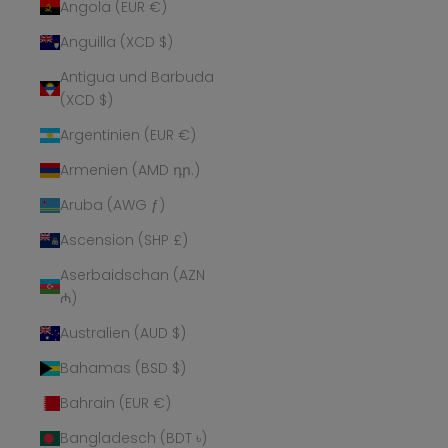
Angola (EUR €)
Anguilla (XCD $)
Antigua und Barbuda
(XCD $)
Argentinien (EUR €)
Armenien (AMD դր.)
Aruba (AWG ƒ)
Ascension (SHP £)
Aserbaidschan (AZN
₼)
Australien (AUD $)
Bahamas (BSD $)
Bahrain (EUR €)
Bangladesch (BDT ৳)