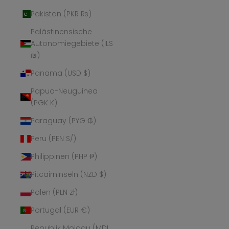
Pakistan (PKR ₨)
Palästinensische
Autonomiegebiete (ILS
₪)
Panama (USD $)
Papua-Neuguinea
(PGK K)
Paraguay (PYG ₲)
Peru (PEN S/)
Philippinen (PHP ₱)
Pitcairninseln (NZD $)
Polen (PLN zł)
Portugal (EUR €)
Republik Moldau (MDL