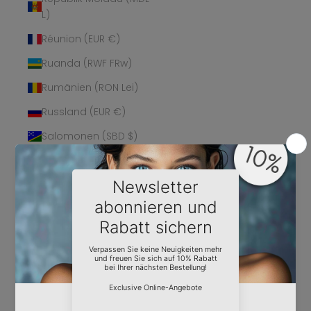
L)
Réunion (EUR €)
Ruanda (RWF FRw)
Rumänien (RON Lei)
Russland (EUR €)
Salomonen (SBD $)
Sambia (EUR €)
Samoa (WST T)
San Marino (EUR €)
São Tomé und
Príncipe (STD Db)
Saudi-Arabien (SAR
ر.س)