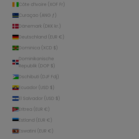
Côte d’Ivoire (XOF Fr)
Curaçao (ANG ƒ)
Dänemark (DKK kr.)
Deutschland (EUR €)
Dominica (XCD $)
Dominikanische
Republik (DOP $)
Dschibuti (DJF Fdj)
Ecuador (USD $)
El Salvador (USD $)
Eritrea (EUR €)
Estland (EUR €)
Eswatini (EUR €)