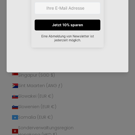
Schweden (SEK kr)
Schweiz (CHF CHF)
Senegal (XOF Fr)
Serbien (RSD РСД)
Seychellen (EUR €)
Sierra Leone (SLL Le)
Simbabwe (USD $)
Singapur (SGD $)
Sint Maarten (ANG ƒ)
Slowakei (EUR €)
Slowenien (EUR €)
Somalia (EUR €)
Sonderverwaltungsregion
Hongkong (HKD $)