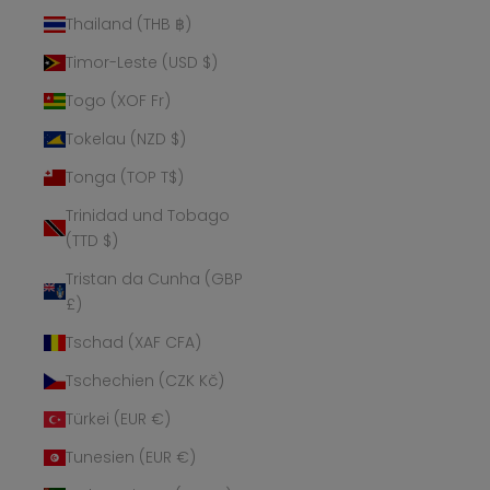
Thailand (THB ฿)
Timor-Leste (USD $)
Togo (XOF Fr)
Tokelau (NZD $)
Tonga (TOP T$)
Trinidad und Tobago
(TTD $)
Tristan da Cunha (GBP
£)
Tschad (XAF CFA)
Tschechien (CZK Kč)
Türkei (EUR €)
Tunesien (EUR €)