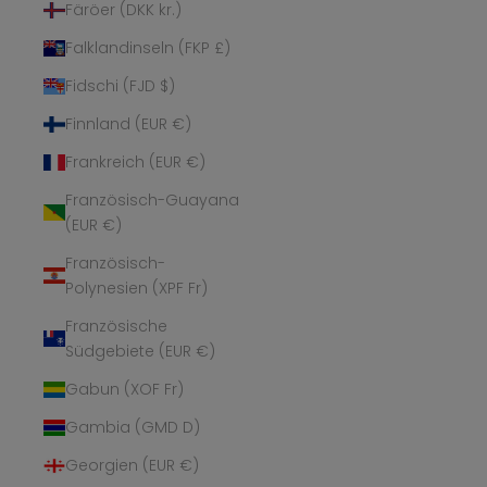
Färöer (DKK kr.)
Falklandinseln (FKP £)
Fidschi (FJD $)
Finnland (EUR €)
Frankreich (EUR €)
Französisch-Guayana
(EUR €)
Französisch-
Polynesien (XPF Fr)
Französische
Südgebiete (EUR €)
Gabun (XOF Fr)
Gambia (GMD D)
Georgien (EUR €)