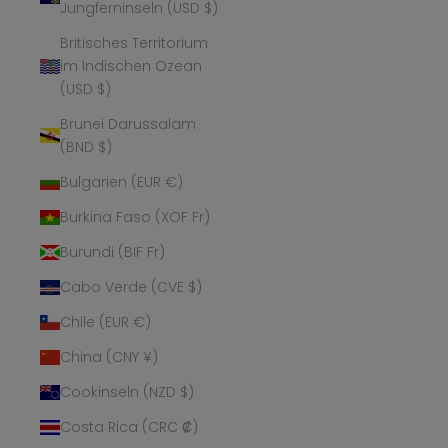
Jungferninseln (USD $)
Britisches Territorium
im Indischen Ozean
(USD $)
Brunei Darussalam
(BND $)
Bulgarien (EUR €)
Burkina Faso (XOF Fr)
Burundi (BIF Fr)
Cabo Verde (CVE $)
Chile (EUR €)
China (CNY ¥)
Cookinseln (NZD $)
Costa Rica (CRC ₡)