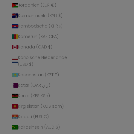
Jordanien (EUR €)
Kaimaninseln (KYD $)
Kambodscha (KHR ៛)
Kamerun (XAF CFA)
Kanada (CAD $)
Karibische Niederlande
(USD $)
Kasachstan (KZT ₸)
Katar (QAR ر.ق)
Kenia (KES KSh)
Kirgisistan (KGS som)
Kiribati (EUR €)
Kokosinseln (AUD $)