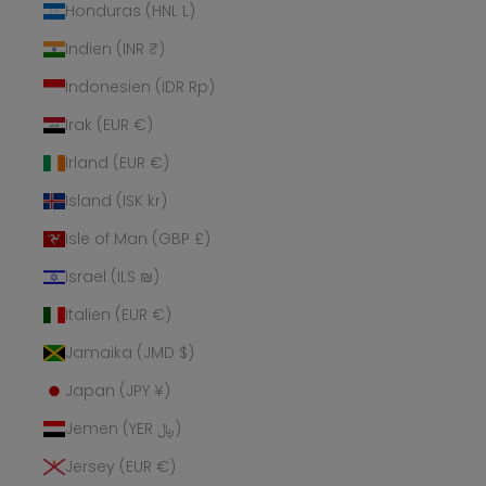
Honduras (HNL L)
Indien (INR ₹)
Indonesien (IDR Rp)
Irak (EUR €)
Irland (EUR €)
Island (ISK kr)
Isle of Man (GBP £)
Israel (ILS ₪)
Italien (EUR €)
Jamaika (JMD $)
Japan (JPY ¥)
Jemen (YER ﷼)
Jersey (EUR €)