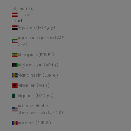
ANMELDEN
EUR €
Land
Ägypten (EGP ج.م)
Äquatorialguinea (XAF
CFA)
Äthiopien (ETB Br)
Afghanistan (AFN ؋)
Ålandinseln (EUR €)
Albanien (ALL L)
Algerien (DZD د.ج)
Amerikanische
Überseeinseln (USD $)
Andorra (EUR €)